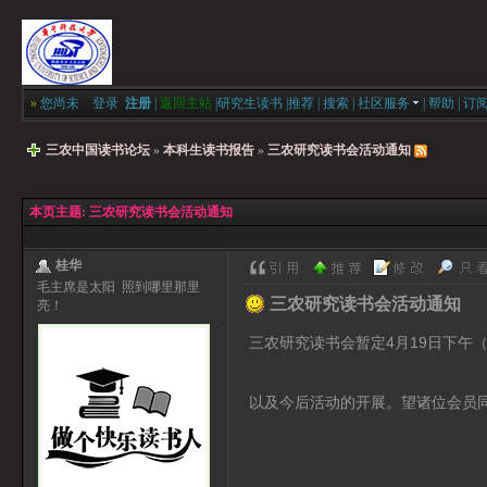
»
您尚未
登录
注册
|
返回主站
|
研究生读书
|
推荐
|
搜索
|
社区服务
|
帮助
|
订
三农中国读书论坛
»
本科生读书报告
»
三农研究读书会活动通知
本页主题:
三农研究读书会活动通知
桂华
毛主席是太阳 照到哪里那里
三农研究读书会活动通知
亮！
三农研究读书会暂定4月19日下午
以及今后活动的开展。望诸位会员