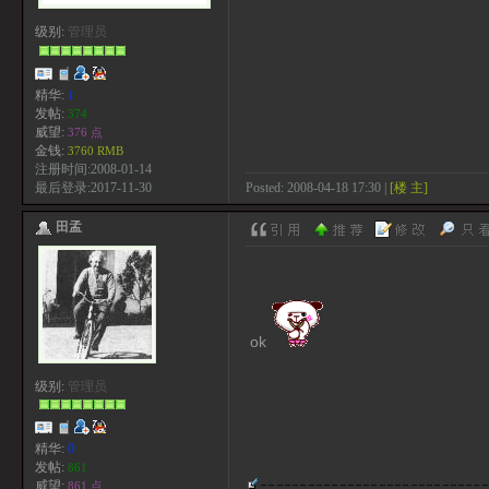
级别:
管理员
精华:
1
发帖:
374
威望:
376 点
金钱:
3760 RMB
注册时间:2008-01-14
Posted: 2008-04-18 17:30 |
[楼 主]
最后登录:2017-11-30
田孟
ok
级别:
管理员
精华:
0
发帖:
861
威望:
861 点