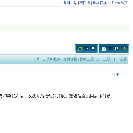
返回主站
|
无图版
|
风格切换
|
Home首页
打印
|
加为IE收藏
|
复制链接
|
收藏主题
|
上一主题
|
下一主题
小
中
大
感受和读书方法，以及今后活动的开展。望诸位会员同志按时参