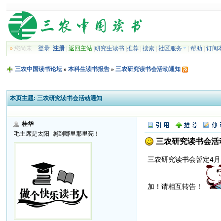
»
您尚未
登录
注册
|
返回主站
|
研究生读书
|
推荐
|
搜索
|
社区服务
|
帮助
|
订阅
三农中国读书论坛
»
本科生读书报告
»
三农研究读书会活动通知
本页主题:
三农研究读书会活动通知
桂华
毛主席是太阳 照到哪里那里亮！
三农研究读书会活
三农研究读书会暂定4
加！请相互转告！