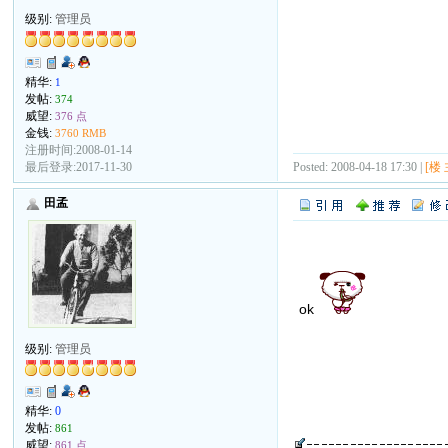
级别:
管理员
精华:
1
发帖:
374
威望:
376 点
金钱:
3760 RMB
注册时间:2008-01-14
Posted: 2008-04-18 17:30 |
[楼 
最后登录:2017-11-30
田孟
ok
级别:
管理员
精华:
0
发帖:
861
威望:
861 点