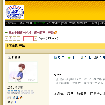
»
您尚未
登录
注册
|
返回主站
|
研究生读书
|
推荐
|
搜索
|
社区服务
|
帮助
|
订阅
三农中国读书论坛
»
读书趣事
»
开始
Pages: ( 4/4 total )
«
1
2
3
»
4
本页主题:
开始
舒丽瑰
Quote:
引用第5楼耿羽于2015-01-21 23:39发表
读书能超越生活琐碎，能超越一己悲欢
级别:
精灵王
谢谢你，师兄。和师兄一样期待未
精华:
0