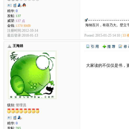
精华:
0
发帖:
137
威望:
137 点
海纳百川，有容乃大。壁立
金钱:
1370 RMB
注册时间:2012-10-14
最后登录:2018-01-13
Posted: 2015-01-25 14:10 |
33 
王海娟
大家读的不仅仅是书，
级别:
管理员
精华:
0
发帖:
765