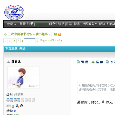
»
您尚未
登录
注册
|
返回主站
|
研究生读书
|
推荐
|
搜索
|
社区服务
|
帮助
|
订阅
三农中国读书论坛
»
读书趣事
»
开始
Pages: ( 4/4 total )
«
1
2
3
»
4
本页主题:
开始
舒丽瑰
Quote:
引用第5楼耿羽于2015-01-2
读书能超越生活琐碎，能
级别:
精灵王
谢谢你，师兄。和师兄
精华:
0