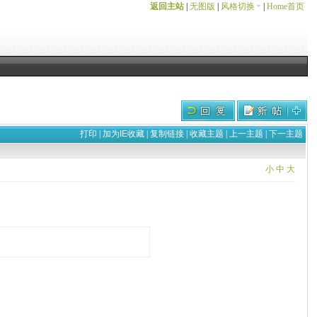
返回主站
|
无图版
|
风格切换
|
Home首页
打印
|
加为IE收藏
|
复制链接
|
收藏主题
|
上一主题
|
下一主题
小
中
大