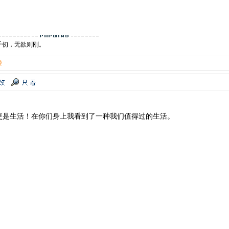
千仞，无欲则刚。
楼
更是生活！在你们身上我看到了一种我们值得过的生活。