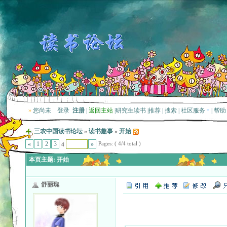
»
您尚未
登录
注册
|
返回主站
|
研究生读书
|
推荐
|
搜索
|
社区服务
|
帮助
三农中国读书论坛
»
读书趣事
»
开始
Pages: ( 4/4 total )
«
1
2
3
»
4
本页主题:
开始
舒丽瑰
Quote: