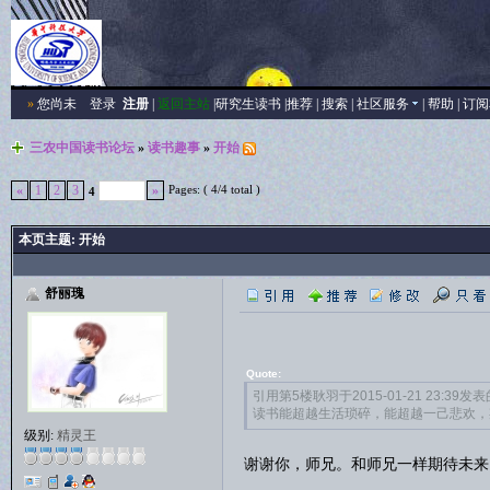
»
您尚未
登录
注册
|
返回主站
|
研究生读书
|
推荐
|
搜索
|
社区服务
|
帮助
|
订阅
三农中国读书论坛
»
读书趣事
»
开始
Pages: ( 4/4 total )
«
1
2
3
»
4
本页主题:
开始
舒丽瑰
Quote:
引用第5楼耿羽于2015-01-21 23:39发表
读书能超越生活琐碎，能超越一己悲欢，
级别:
精灵王
谢谢你，师兄。和师兄一样期待未来