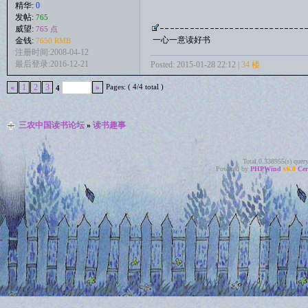
精华:
0
发帖:
765
威望:
765 点
一心一意读好书
金钱:
7650 RMB
注册时间:2008-04-12
最后登录:2016-12-21
Posted: 2015-01-28 22:12 |
34 楼
Pages: ( 4/4 total )
«
1
2
3
»
4
三农中国读书论坛
»
读书趣事
Total 0.338955(s) quer
Powered by
PHPWind
v6.0
Cer