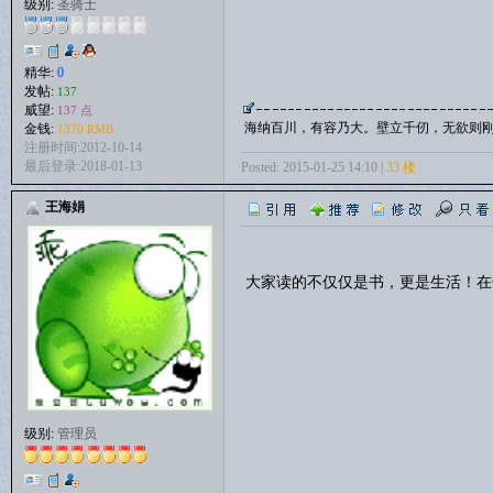
级别:
圣骑士
精华:
0
发帖:
137
威望:
137 点
海纳百川，有容乃大。壁立千仞，无欲则
金钱:
1370 RMB
注册时间:2012-10-14
最后登录:2018-01-13
Posted: 2015-01-25 14:10 |
33 楼
王海娟
大家读的不仅仅是书，更是生活！在
级别:
管理员