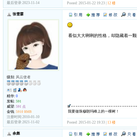
最后登录:2023-11-14
Posted: 2015-01-22 19:23 |
12 楼
张雪霖
看似大大咧咧的性格，却隐藏着一颗
级别:
风云使者
精华:
0
发帖:
591
威望:
591 点
我要做珠穆朗玛峰上的一棵树！
金钱:
5910 RMB
注册时间:2010-01-10
最后登录:2021-11-02
Posted: 2015-01-22 19:33 |
13 楼
余彪