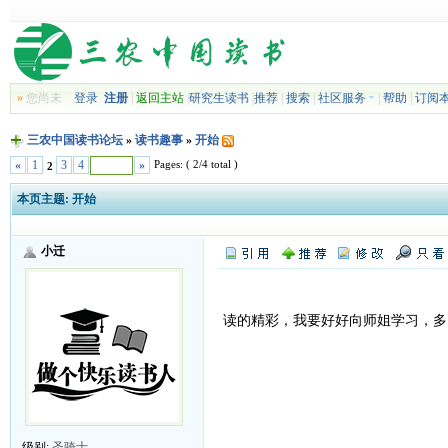
»
您尚未
登录
注册
|
返回主站
|
研究生读书
|
推荐
|
搜索
|
社区服务
|
帮助
|
订阅
三农中国读书论坛
»
读书趣事
»
开始
Pages: ( 2/4 total )
«
1
3
4
»
2
本页主题:
开始
小迁
读的精彩，我要好好向师姐学习，多
级别:
圣骑士