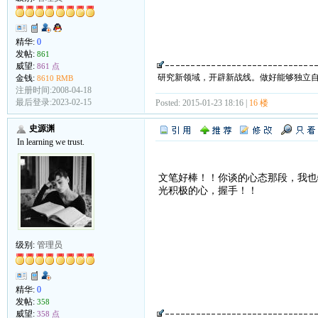
精华:
0
发帖:
861
威望:
861 点
研究新领域，开辟新战线。做好能够独立
金钱:
8610 RMB
注册时间:2008-04-18
最后登录:2023-02-15
Posted: 2015-01-23 18:16 |
16 楼
史源渊
In learning we trust.
文笔好棒！！你谈的心态那段，我也
光积极的心，握手！！
级别:
管理员
精华:
0
发帖:
358
威望:
358 点