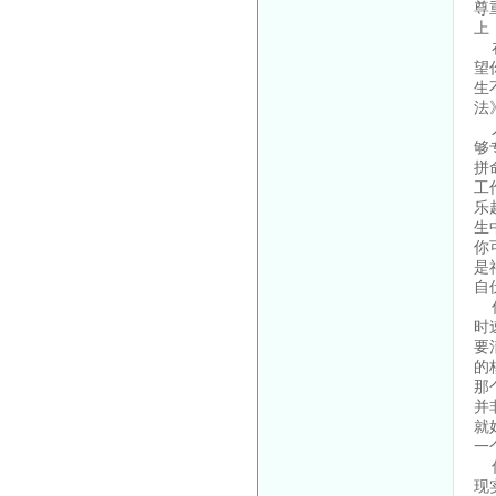
尊
上
在
望
生
法
人
够
拼
工
乐
生
你
是
自
你
时
要
的
那
并
就
一
你
现