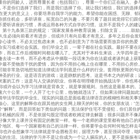
重你的同龄人，进而尊重长者（包括我们），尊重一个你们正在融入、参
，不是你们选择了我们，而是我们选择了你。就让我们相信，我们的选择
更大的意义上，你要培养自我学习的能力。希望你能在困惑、无聊、郁
你抓住机会，多听讲座，拓宽自己的兴趣，不要只看了题目就觉得它们跟
不爱听讲座的习惯，养成运用各种方式自学的习惯。这并不是我个人的建
》第十九条第三款的规定：“国家发展各种教育设施，扫除文盲，……鼓励
生必须向前看才有进步，但或许只有向后看才有意义。多年之后你会发
专心读书，不必太过焦虑未来，也不必刻意为了市场需要而放弃你的热爱
命实习或者社会实践。你们毕业之后，一辈子都在社会实践。最好不要在
作，而在工作后感慨时间都去哪儿了。尤其对于本科生来说，大学四年是
趣去读一本书，而不必考虑从中摘取一段话来为你在法庭或者谈判桌上获
中最不受物质干扰的爱情，因为你不用担心晚上住在哪里，不用担心房价
可能非常急切地想知道法律或法学到底是什么样的行业。套用狄更斯的句
神圣的行业。这是语言的游戏；这是静默的思考。这是书本之内的研读；
伏案的工作；这是与人交谈的职业。你将在明理楼开始挑战法学，你也将
或许会以为学习法律就是背条文，就是掌握规则。当然这是最基本的。
速六十公里，一个人开了七十公里，他/她就违法了。但如果法律问题如
清华法学院的毕业生。现实的问题总是面临着法律语言的模糊性和相关事
核心。这里的解释你在跟其他的女生网上聊天的时候，你的女朋友说：“怎
个“解释”。而是回答如下类似的问题：宪法保护住宅不受侵犯，你们居住
非机械的应用，不是依据勾股定理或者欧姆定律去解题；很多问题并不像
好像大学上课并没有固定的教室一样。每一个老师的课堂里都有他自己的
个地区、每一个国家都有自己的法律一样。你将要学会在何时何地怎样去
也许会想象学习法律就是学会唇枪舌剑，据理力争，甚至强词夺理，咄
实的生活。法律的学习并不是让你成为一个让人膈应的人，更不是振振有