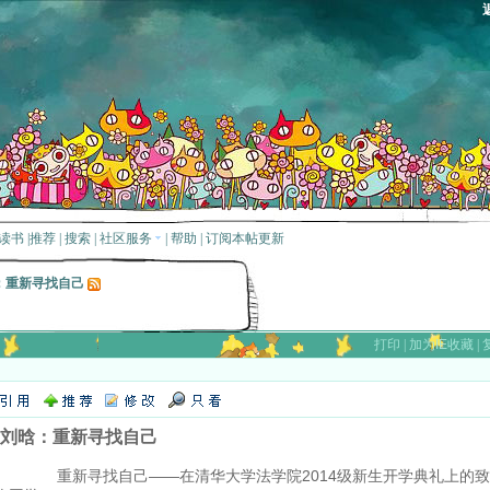
读书
|
推荐
|
搜索
|
社区服务
|
帮助
|
订阅本帖更新
：重新寻找自己
打印
|
加为IE收藏
|
刘晗：重新寻找自己
新寻找自己——在清华大学法学院2014级新生开学典礼上