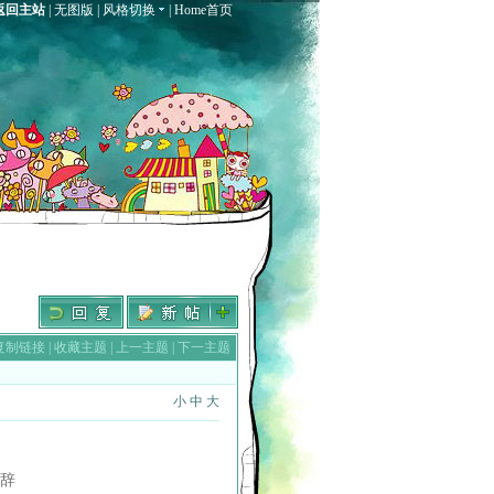
返回主站
|
无图版
|
风格切换
|
Home首页
复制链接
|
收藏主题
|
上一主题
|
下一主题
小
中
大
的致辞