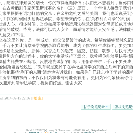
到，随着法律知识的增长，你的节操逐渐降低；我们更不想看到，当你口
。在古希腊剧作家阿里斯托芬的名作《云》里面，一个年轻人接受了我们
到家里振振有词地打他的父亲；在金融危机之后的美国，我们也听说受到
到工作的时候回头起诉法学院。希望未来的你，在“为权利而斗争”的时候
世道人心。很多时候，当你如果不幸地运用法律武器面对父母师长或其他
感情的破裂。毕竟，法律可以给人安全，而感情才能给人安全感；法律能
人意义和幸福。
在这里的你，是一种成功。但仅仅是暂时的成功。希望你能够暂时忘记
。千万不要让清华法学院的录取通知书，成为了你的终生成就奖。要更加
磨练是忍受激动、新鲜、兴奋之后的迷茫、困惑、彷徨、犹豫，尽快寻找
目标和方向的过程中，你的大学生活获得了意义。我希望你能够尽快寻找
将精力耗费在不断地、反覆地尝试新的目标；用俗语来讲，千万不要变成了
因斯坦曾经说过，“教育就是忘掉了在学校里所学的东西之后剩下的东西
能够把那些“剩下的东西”清楚地告诉我们，如果你们已经忘掉了学过的课
住所学到的东西，不仅仅因为将来有可能会有用， 更因为它们象征着你
迎来到清华法学院，祝你们好运。谢谢大家！
ed: 2014-09-15 22:36 |
[楼 主]
帖子浏览记录
版块浏览记
Total 0.227027(s) query 3, Time now is:08-08 02:48, Gzip disabled