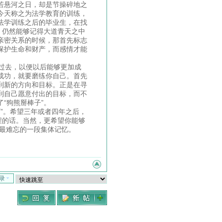
若悬河之日，却是节操碎地之
今天称之为法学教育的训练，
法学训练之后的毕业生，在找
，仍然能够记得大道青天之中
亲密关系的时候，那首先标志
保护生命和财产，而感情才能
过去，以便以后能够更加成
成功，就要磨练你自己。首先
到新的方向和目标。正是在寻
到自己愿意付出的目标，而不
“狗熊掰棒子”。
”。希望三年或者四年之后，
程的话。当然，更希望你能够
们最难忘的一段集体记忆。
录