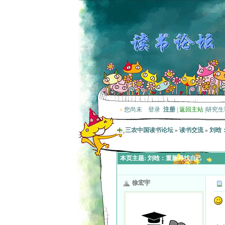
»
您尚未
登录
注册
|
返回主站
|
研究生
三农中国读书论坛
»
读书交流
»
刘晗
本页主题:
刘晗：重新寻找自己
徐宏宇
重