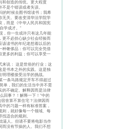
与和创造的传统。更大程度
并不是个错误或者失误。
闷的时候去图书馆读书；我希
你无关。要改变清华法学院学
议，而是《中华人民共和国宪
自学成才。”
现，你一生或许只有这几年能
，更不必担心缺少社会经验而
应该读书的年纪老想着以后的
一种奢侈品：你可以完全凭借
取更多的利益；你可以享受一
。
式来说： 这是世俗的行业；这
这是书本之外的实践。这是独
在明理楼接受法学的挑战。
某一条马路规定开车不得超过
此简单，我们的生活当中并不需
实的不确定。解释因而是法律
么回事？！解释一下！”中的
的宿舍算不算住宅？法律因而
高中的习题一样有标准答案，
规则，就好像每一个领域、每
寻找适合的规则。
咄逼人。但请不要将电影当作
词而没有节操的人。我们不想