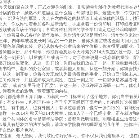
位同学：
天我们聚在这里，正式欢迎你的到来。非常荣幸能够作为教师代表在这
出锅的包子，虽然不知道里面是什么馅，却都很新鲜。这些天来，你或许
者一直没有洗的军装，奔走在六教旁边的林荫道上或者综体的球场上，找
北大；你或许忙着参加各种迎新活动，手里拿着一份份印刷、打印或者复
必须或者应该干的事情；各式各样社团里的学长学姐肯定也已经暗暗瞄准
，向你普及各式各样的清华攻略。你对清华来说是新鲜的，清华对你来说
年、四年年或者更长时间后的一个夏日，当你从国贸或者金融街回到五
下颜色单调的套装，穿起从教务办公室借来的学位服，你变得更加职业、
者涂脂抹粉。那个时候，你或许会想起今天朴素的214大教室的这一刻。
这一刻开始，以后的四年或者三年，对于你来说是一场崭新的探险、陌
都开始发生变化。从这一刻开始，你们被我们放在了一起，开始重新寻找
图书馆中、老师的办公室里，或者其他人那里。从这一刻开始，你将会找
。从这一刻开始，你将会发现你认为最值得做的事业，开始自己想象未来
在向你展开，并且逐渐成为现实性。在这一刻之前，一切都像是雾里看花
云端”、或者“众里寻他千百度”。在这一刻，你或许应该深吸一口气，体
，伴着焦虑的激动、带着迷茫的向往。
们都是来自五湖四海，为着同一个目标来到了这个地方。你们当中有英
军；有文科生，也有理科生；有千辛万苦经历了高考的，也有经过选拔而
男生；有中国人，也有外国人；有谈过恋爱的，也有一张白纸的；有能说
怎样，在2014年秋天的214大教室，你加入了一个已经毕业、正在就读
。这个共同体的名号是清华法学院；首都叫做明理楼。明理楼里生活着这
和最具有想象力的法学头脑；清华法学院将在转瞬即逝的几年里，把你带
于自己的那片色彩。
这里，毫无疑问，我们鼓励你好好学习。你不仅从我们这里学习，也在