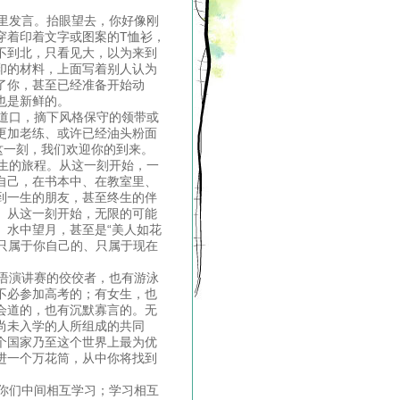
里发言。抬眼望去，你好像刚
穿着印着文字或图案的T恤衫，
不到北，只看见大，以为来到
印的材料，上面写着别人认为
了你，甚至已经准备开始动
也是新鲜的。
道口，摘下风格保守的领带或
更加老练、或许已经油头粉面
这一刻，我们欢迎你的到来。
生的旅程。从这一刻开始，一
自己，在书本中、在教室里、
到一生的朋友，甚至终生的伴
。从这一刻开始，无限的可能
、水中望月，甚至是“美人如花
会只属于你自己的、只属于现在
语演讲赛的佼佼者，也有游泳
不必参加高考的；有女生，也
会道的，也有沉默寡言的。无
和尚未入学的人所组成的共同
个国家乃至这个世界上最为优
进一个万花筒，从中你将找到
你们中间相互学习；学习相互