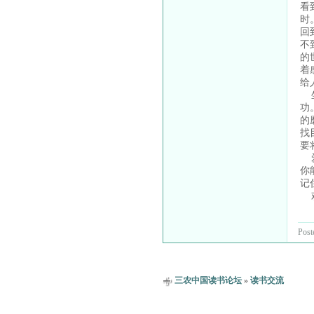
看
时
回
不
的
着
给
坐
功
的
找
要
爱
你
记
欢
Post
三农中国读书论坛
»
读书交流