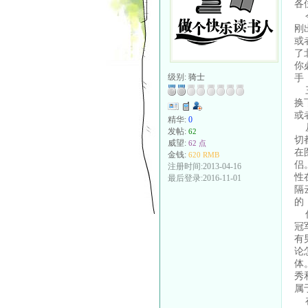
各
今
刚
或
了
你
手
级别:
骑士
三
换
或
精华:
0
从
发帖:
62
切
威望:
62 点
在
金钱:
620 RMB
侣
注册时间:2013-04-16
性
最后登录:2016-11-01
隔
的
你
冠
有
论
体
秀
属
在