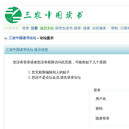
»
您尚未
登录
注册
|
返回主站
|
研究生读书
|
推荐
|
搜索
|
社区服务
|
帮助
|
订阅
三农中国读书论坛
» 论坛提示
三农中国读书论坛 提示信息
您没有登录或者您没有权限访问此页面，可能有如下几个原因:
您无权限编辑别人的贴子
您还不是论坛会员,请先登录论坛
登录
用户名
密码
隐身登录