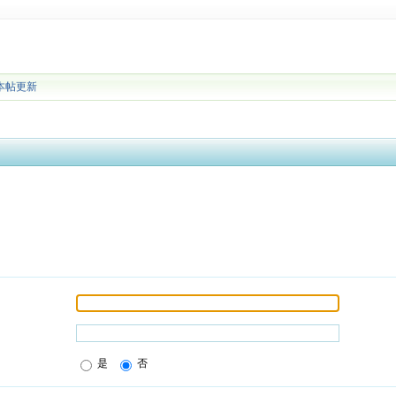
本帖更新
是
否