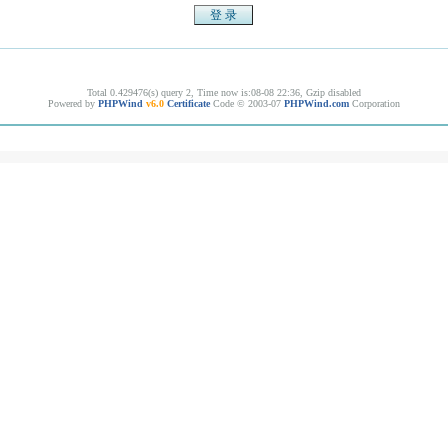
Total 0.429476(s) query 2, Time now is:08-08 22:36, Gzip disabled
Powered by
PHPWind
v6.0
Certificate
Code © 2003-07
PHPWind.com
Corporation