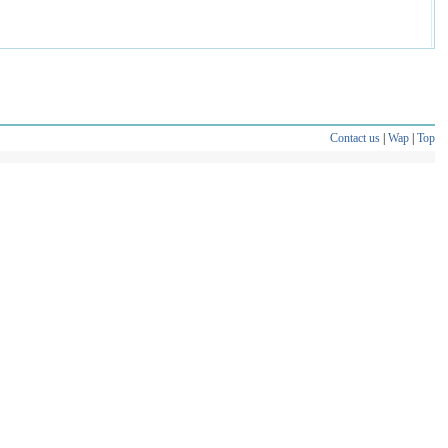
Contact us
|
Wap
|
Top