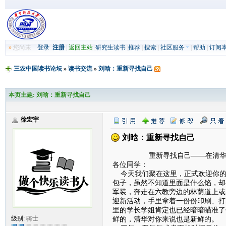
»
您尚未
登录
注册
|
返回主站
|
研究生读书
|
推荐
|
搜索
|
社区服务
|
帮助
|
订阅
三农中国读书论坛
»
读书交流
»
刘晗：重新寻找自己
本页主题:
刘晗：重新寻找自己
徐宏宇
刘晗：重新寻找自己
重新寻找自己——在清华大学
各位同学：
今天我们聚在这里，正式欢迎你的
包子，虽然不知道里面是什么馅，却
军装，奔走在六教旁边的林荫道上或
迎新活动，手里拿着一份份印刷、打
里的学长学姐肯定也已经暗暗瞄准了
鲜的，清华对你来说也是新鲜的。
级别:
骑士