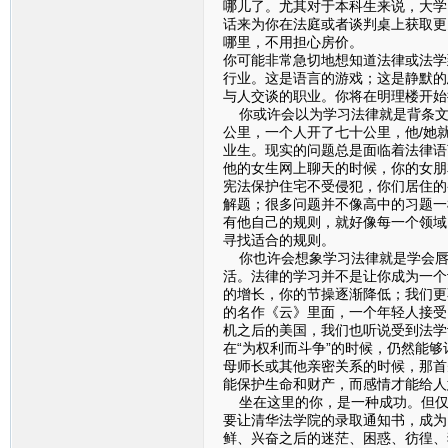
哪儿了。尤其对于本科生来说，大学
话来为你在法庭或者谈判桌上获取更
哪里，不用担心房价。
你可能非常急切地想知道法律或法学
行业。这是语言的游戏；这是静默的
与人交谈的职业。你将在明理楼开始
你或许会以为学习法律就是背条文
公里，一个人开了七十公里，他/她
业生。现实的问题总是面临着法律语
他的女生网上聊天的时候，你的女朋
宪法保护住宅不受侵犯，你们居住的
解题；很多问题并不像高中的习题一
有他自己的规则，就好像每一个领域
寻找适合的规则。
你也许会想象学习法律就是学会唇
活。法律的学习并不是让你成为一个
的增长，你的节操逐渐降低；我们更
的名作《云》里面，一个年轻人接受
机之后的美国，我们也听说受到法学
在“为权利而斗争”的时候，仍然能
母师长或其他亲密关系的时候，那首
能保护生命和财产，而感情才能给人
坐在这里的你，是一种成功。但仅
要让清华法学院的录取通知书，成为
鲜、兴奋之后的迷茫、困惑、彷徨、