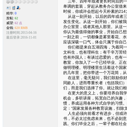
三年、四年年或者更长时间后的一
单调的套装，穿起从教务办公室借来
时候，你或许会想起今天朴素的21
精华:
0
从这一刻开始，以后的四年或者三
发帖:
62
发生变化。从这一刻开始，你们被我
威望:
62 点
办公室里，或者其他人那里。从这一
金钱:
620 RMB
你认为最值得做的事业，开始自己想
注册时间:2013-04-16
一刻之前，一切都像是雾里看花、水
最后登录:2016-11-01
应该深吸一口气，体会只属于你自己
你们都是来自五湖四海，为着同一
文科生，也有理科生；有千辛万苦经
也有外国人；有谈过恋爱的，也有一张
教室，你加入了一个已经毕业、正在
做明理楼。明理楼里生活着这个国家
的几年里，把你带进一个万花筒，从
在这里，毫无疑问，我们鼓励你好
同龄人，进而尊重长者（包括我们）
们，而是我们选择了你。就让我们相
在更大的意义上，你要培养自我学
机会，多听讲座，拓宽自己的兴趣，
惯，养成运用各种方式自学的习惯。
定：“国家发展各种教育设施，扫除
人生必须向前看才有进步，但或许
书，不必太过焦虑未来，也不必刻意
践。你们毕业之后，一辈子都在社会