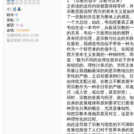
1. 《宗教社会学 宗教与世界》
之前读的这些内容都显得很零碎，并
宗教层面说明“西方的资本主义是如
精华:
0
了一些新的并且更为整体上的感觉。
发帖:
72
一个大总结，由此，韦伯想要真正通
威望:
72 点
韦伯在这一本书中，从叙述宗教的一
金钱:
720 RMB
的关系，韦伯一方面用比较的视野，
注册时间:2013-12-09
具有经济伦理，是宗教与社会的关联
最后登录:2018-05-18
在最初，我感觉韦伯似乎带有一种为
作为一个研究者的价值中立。在阅读
西方资本主义发展的一种独特性。而
道：“极为不同的合理化曾存在于所
有组织的、理性计算式的、市民主体
而最让我感触最深的则是宗教地位的
常性的产物，之后却逐渐例行化、日
由传统支配占据。在教义不断发展中
而宗教作为一种非日常的产物，吊诡
式（或入世，或出世，甚至拒世）。
同时，宗教的发展与经济、政治、知
自身的发展规律和原则要求它们逐渐
种异化分离的概念，尤其是像知性、
却把宗教本身抛弃甚至对立，这是非
种理性化的过程。
由此这导致了宗教与现世的不可调和
发展也致使了人们对于世界本身的意