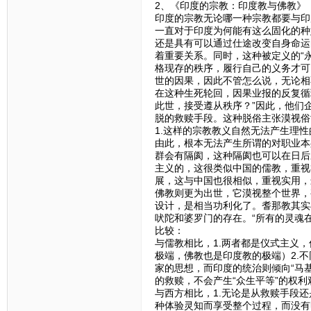
2、《印度的宗教：印度教与佛教》
印度的宗教无论哪一种宗教都要与印
一直对于印度为何能有这么固化的种
还是具有可以通过仕途改变自身命运
着重要关系。同时，这种被定义的“永
格现存的秩序，履行自己的义务才可
世的因果，因此不管怎么说，无论相
在这种生死轮回，因果业报的反复循
此世，接受遵从秩序？”因此，他们
脱的救赎手段。这种脱俗主张漠视俗
1.这样的宗教教义自然无法产生理
由此，根本无法产生所谓的对职业本
群会有隔阂，这种隔阂也可以在日后
主义的，这很类似中国的儒教，重视
展，这与中国也很相似，重视实用，
佛教则更为出世，它漠视整个世界，
设计，是相当功利化了。耆那教其实
吠陀和婆罗门的存在。“所有的灵魂
比较：
与儒教相比，1.两者都是仪式主义
极端，佛教也是印度教的极端）2.
家的思想，而印度的统治则倾向“马
的救赎，不会产生“众生平等”的权
与西方相比，1.无论是从救赎手段
种体验灵知而享受整个过程，而没有