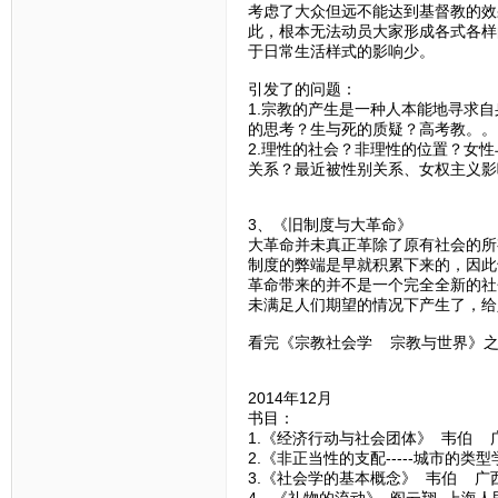
考虑了大众但远不能达到基督教的效
此，根本无法动员大家形成各式各样
于日常生活样式的影响少。
引发了的问题：
1.宗教的产生是一种人本能地寻求
的思考？生与死的质疑？高考教。。
2.理性的社会？非理性的位置？女
关系？最近被性别关系、女权主义影
3、《旧制度与大革命》
大革命并未真正革除了原有社会的所
制度的弊端是早就积累下来的，因此
革命带来的并不是一个完全全新的社
未满足人们期望的情况下产生了，给
看完《宗教社会学 宗教与世界》之
2014年12月
书目：
1.《经济行动与社会团体》 韦伯 
2.《非正当性的支配-----城市的
3.《社会学的基本概念》 韦伯 广