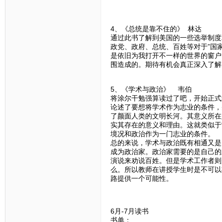
4、《总统是靠不住的》 林达
通过此书了解到美国的一些选举制度
政党、政府、总统、百姓等对于”国
是依旧为我打开不一样的世界的窗户
围造成的。期待有机会真正深入了解
5、《学术与政治》 韦伯
将涂尔干勉强算读过了吧，开始正式
论述了要想将学术作为志业的条件，
了颜面人类的文明长河。其意义所在
实其存在的意义和理由。这就类似于
境况和政治作为一门志业的条件。
总的来说，学术与政治既有相通又是
成为政治家。政治家需要的是自己的
演说来劝说百姓。但是学术工作者则
么。所以教师在讲授学生时是不可以
路提供一个可能性。
6月-7月读书
书单：