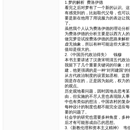
1.梦的解析 费洛伊德
看完之后对梦有了一个新的认识。这
有感觉到的，比如取代父母，也可以
要是新在他用了用说服力的表达让我
了。
虽然我个人认为费洛伊德的理论分析
为费洛伊德的分析主要是以西方人的
做完梦尝试按费洛伊德的思路来解析
虚无抽象，所以有种可能这些大家怎
值却是很大的。
2.《中国历代政治得失》 钱穆
本书主要讲述了汉唐宋明清五代政治
我留下了几个重要关键词的印象：封
建，他更强调的是一种“封邦建国”
从古代政治制度的设置如丞相、监督
国是存在的，正是因为如此，权力的
的观点。
历史观地看问题，因时因地去思考某
由，但实施的不尽人意也表现除人事
中也有类似的想法，中国农村的复杂
每种设计的制度也都不能完全适应每
要的问题了。
社会学的研究也需要多种角度，多种
后才有可能形成自己的思想。
3.《新教伦理和资本主义精神》 韦