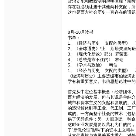
政治支配和教权制的说明体现了宗教
存在就必须让渡于其他两种支配，所
这也是西方社会历史一直存在的话题
8月-10月读书
书单：
1、《经济与历史 支配的类型》 
2、《全球通史》*上 斯塔夫里阿
3、《现代化新论》部分 罗荣渠
4、《总统是靠不住的》 林达
5、《学术与政治》 韦伯
1、《经济与历史 支配的类型》 
《经济与历史》主要选编韦伯经济史
学有着重要意义。韦伯思想论述中的
首先从中定位基本概念：经济团体、
西方经济的发展。但与其说是单纯介
城市和资本主义的兴起和发展的。以
的逐渐解体到手工业、代工制、工厂
成的。一方面整个社会的技术（包括
供了优异条件；另一方面则是一种企
这时企业发展是要以营利为目的的，
了“新教伦理”影响下的资本主义精
从古代贵族与农民关系为重点、对外