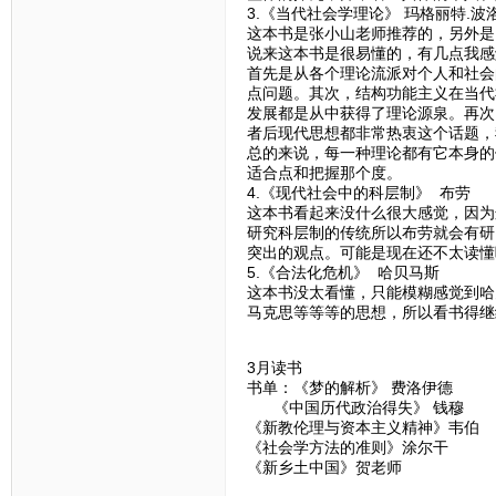
3.《当代社会学理论》 玛格丽特.波
这本书是张小山老师推荐的，另外是
说来这本书是很易懂的，有几点我感
首先是从各个理论流派对个人和社会
点问题。其次，结构功能主义在当代
发展都是从中获得了理论源泉。再次
者后现代思想都非常热衷这个话题，
总的来说，每一种理论都有它本身的
适合点和把握那个度。
4.《现代社会中的科层制》 布劳
这本书看起来没什么很大感觉，因为
研究科层制的传统所以布劳就会有研
突出的观点。可能是现在还不太读懂
5.《合法化危机》 哈贝马斯
这本书没太看懂，只能模糊感觉到哈
马克思等等等的思想，所以看书得继
3月读书
书单：《梦的解析》 费洛伊德
《中国历代政治得失》 钱穆
《新教伦理与资本主义精神》韦伯
《社会学方法的准则》涂尔干
《新乡土中国》贺老师