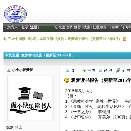
»
您尚未
登录
注册
|
返回主站
|
研究生读书
|
推荐
|
搜索
|
社区服务
|
帮助
|
订阅
三农中国读书论坛
»
本科生读书报告
»
袁梦读书报告（更新至2015年4月）
本页主题:
袁梦读书报告（更新至2015年4月）
小小小梦梦梦
袁梦读书报告（更新至2015年
2015年3月-4月
书目：
1.《宗教社会学 宗教与世界》 韦
2.《金钱、性别、现代生活风格》 
3.《一爷之孙》 李银河
4.《货币哲学》 齐美尔（200页
级别:
骑士