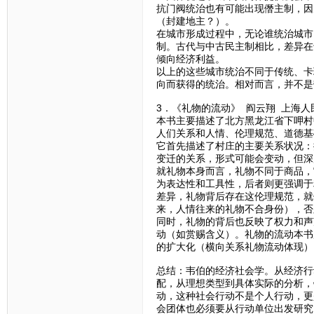
抗门阀统治也有可能出现僭主制，因
（封建地主？）。
在城市形成过程中，无论谁统治城市
制。古代与中古民主制相比，差异在
倾向经济利益。
以上的这些城市统治不同于传统、卡
向而获得的统治。相对而言，并不是
3．《礼物的流动》 阎云翔 上海人
本书主要描述了北方黑龙江省下呷村
人们关系和人情、伦理规范、道德基
它首先描述了村庄的主要关系状况：
变迁的关系，形式可能会变动，但深
就礼物本身而言，礼物不同于商品，
为表达性和工具性，后者则更强调于
差异，礼物背后存在这伦理规范，就
来，人情往来的礼物不合身份），否
同时，礼物的背后也反映了权力和声
动（如赏赐含义）。礼物的流动本书
的扩大化（横向关系礼物流动体现）
总结：韦伯的经济社会学。从经济行
配，从理想类型到具体实际的分析，
动，这种社会行动不是个人行动，更
会团体也必须要从行动单位出发研究