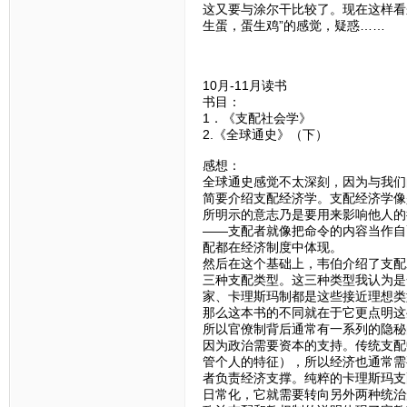
这又要与涂尔干比较了。现在这样看
生蛋，蛋生鸡”的感觉，疑惑……
10月-11月读书
书目：
1．《支配社会学》
2.《全球通史》（下）
感想：
全球通史感觉不太深刻，因为与我们
简要介绍支配经济学。支配经济学像
所明示的意志乃是要用来影响他人的
——支配者就像把命令的内容当作自
配都在经济制度中体现。
然后在这个基础上，韦伯介绍了支配
三种支配类型。这三种类型我认为是
家、卡理斯玛制都是这些接近理想类
那么这本书的不同就在于它更点明这
所以官僚制背后通常有一系列的隐秘
因为政治需要资本的支持。传统支配
管个人的特征），所以经济也通常需
者负责经济支撑。纯粹的卡理斯玛支
日常化，它就需要转向另外两种统治