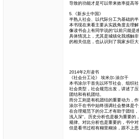
导致的功能才是可以带来效率提高等
5.《新乡土中国》
半熟人社会、以代际分工为基础的半
本书现在来看主要从实践角度去理解
像读书会上有同学说的“以前只能是
具体情况上，尤其是城镇化我感触非
的相关信息，也认识到了我家乡巨大
2014年2月读书
《社会分工论》 埃米尔-涂尔干
本书涂尔干首先以环节社会、组织社
社会类型，社会规范出发，讲述了压
团结和有机团结。
而分工则是有机团结的重要动力，作
涂尔干在书中始终强调社会整体是个
在合理规范下的分工才有助于团结，
浅入深“。历史分析也是极为重要的
规律。对比分析也是重要的，书中对
但是看书过程有糊里糊涂，跟不上思