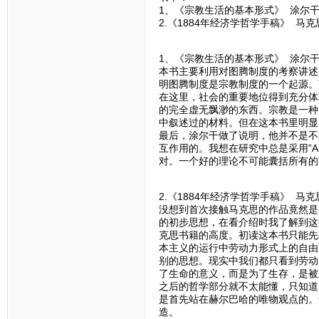
1、《宗教生活的基本形式》 涂尔
2.《1884年经济学哲学手稿》 马克
1、《宗教生活的基本形式》 涂尔
本书主要利用对图腾制度的考察讲述
明图腾制度是宗教制度的一个起源。
在这里，社会的重要地位得到充分体
的完全虚无飘渺的东西。宗教是一种
中叙述过的材料。但在这本书里明显
最后，涂尔干做了说明，他并不是不
互作用的。我想在研究中总是采用”
对。一个好的理论不可能囊括所有的
2.《1884年经济学哲学手稿》 马克
没想到首次接触马克思的作品竟然是
的初步思想，在看介绍时我了解到这
克思书籍的高度。初读这本书只能先
本主义的运行中劳动力形式上的自由
别的思想。现实中我们都只看到劳动
了生命的意义，而是为了生存，是被
之后的哲学部分就不太能懂，只知道
是首先站在赫尔巴哈的唯物观点的。
造。