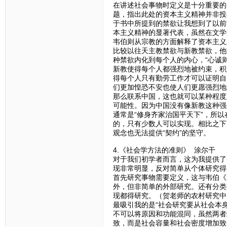
在讲述社会事物时定义是十分重要的
题，指出此处的资本主义精神并非投
于书中所提到的禁欲让我想到了以前
本主义精神的显著代表，虽然在文学
韦伯则从宗教的方面解释了资本主义
比较以往天主教禁欲与新教禁欲，他
种禁欲内化到每个人的内心，“心诚
新教使得每个人都强烈地被约束，积
得每个人只有勤劳工作才可以证明自
们更加惶恐不安也使人们更愿强烈地
那么联系中国，这也就可以某种程度
可能性。因为中国没有像新教这种强
通常是“修身齐家治国平天下”，所
的，只有少数人可以实现。相比之下
观念也无法提供“契约”的坚守。
4.《社会学方法的准则》 涂尔干
对于我们初学者而言，这为我提供了
现非常明显，反对简单从个体研究得出
首先研究事物需要定义，这与韦伯《
外，但非简单的外部研究。还有分类
现都得研究。（贺老师的农村研究中
最吸引我的是“社会研究要从社会本
不可以将原因和功能混同，虽然两者
致，而是社会容量和社会密度增加致