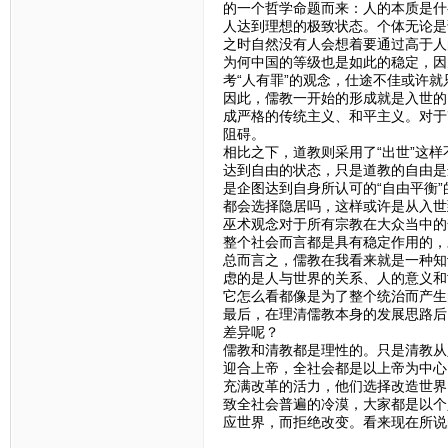
的一个哲学命题而来：人的本质是什
人达到理想的极致状态。个体无论是
之时自然没有人会想着要通过高于人
为何中国的等级也是如此的稳定，因
考“人有罪”的观念，仕途不佳或许
因此，儒教一开始的形成就是入世的
成严格的传统主义、和平主义。对于
阻碍。
相比之下，道教则采用了“出世”这
达到自由的状态，只是道教的自由是
是企图达到自身所认可的“自由平衡
都会选择隐居吗，这样或许是从入世
巫术观念对于所有宗教在大众当中的
整个社会而言都是具有稳定作用的，
总而言之，儒教在我看来就是一种知
虑的是人与世界的关系、人的意义和
它怎么看都像是为了整个统治而产生
最后，在理清儒教本身的发展思路后
差异呢？
儒教和清教都是理性的。只是清教从
迎合上帝，全社会都是以上帝为中心
充满改革的活力，他们选择改造世界
致全社会普遍的冷漠，大家都是以个
应世界，而拒绝改变。看来现在所说