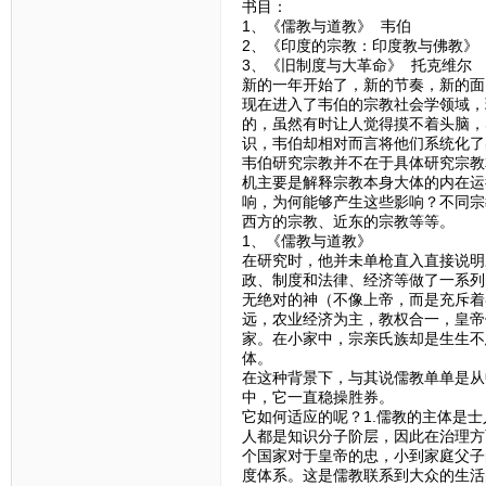
书目：
1、《儒教与道教》 韦伯
2、《印度的宗教：印度教与佛教》
3、《旧制度与大革命》 托克维尔
新的一年开始了，新的节奏，新的面
现在进入了韦伯的宗教社会学领域，
的，虽然有时让人觉得摸不着头脑，
识，韦伯却相对而言将他们系统化了
韦伯研究宗教并不在于具体研究宗教
机主要是解释宗教本身大体的内在运
响，为何能够产生这些影响？不同宗
西方的宗教、近东的宗教等等。
1、《儒教与道教》
在研究时，他并未单枪直入直接说明
政、制度和法律、经济等做了一系列
无绝对的神（不像上帝，而是充斥着
远，农业经济为主，教权合一，皇帝
家。在小家中，宗亲氏族却是生生不
体。
在这种背景下，与其说儒教单单是从
中，它一直稳操胜券。
它如何适应的呢？1.儒教的主体是
人都是知识分子阶层，因此在治理方
个国家对于皇帝的忠，小到家庭父子
度体系。这是儒教联系到大众的生活