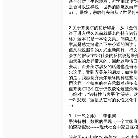
甚至会对于生死漠然，哲学由此便“承
是否可以这样说：世界的除魅反而产生
e）。最终，宗教何去何从？世界何
2.关于齐美尔的初步印象---从《
终于进入很久以前就慕名的特立独行
格》这本书是一本论文集。阅读之后
章真是感觉挺适合下午茶式的阅读，
但又能说服你的方式重新阐释。行文
会学的假设”讲出社会的反抗说起来
由天生的差异带来的，因此这种借口
变动。而齐美尔涉及的话题也是当今
尔这里，受到齐美尔的启发，如性别
的是，我感觉齐美尔最终阐释这些问
币这样一个抽象的存在承载着很多实
但齐美尔绝不在于仅仅谈论这些杂碎
与绝对”，“独特性与夷平化”等等
一种悲观（这是从它写的女性文化中
~）
3.《一爷之孙》 李银河
手法特别：数据的呈现（一个大家庭
帕森斯假设------现代社会中家
涂尔干VS 韦伯VS 齐美尔 一个小