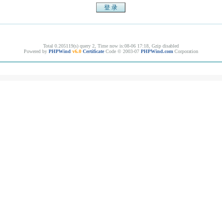
Total 0.205119(s) query 2, Time now is:08-06 17:18, Gzip disabled
Powered by
PHPWind
v6.0
Certificate
Code © 2003-07
PHPWind.com
Corporation