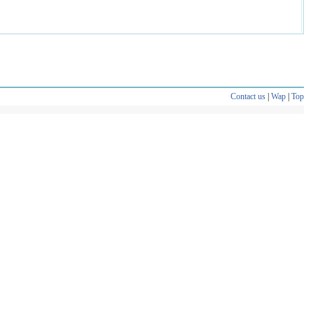
Contact us
|
Wap
|
Top