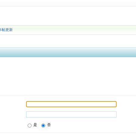
本帖更新
是
否