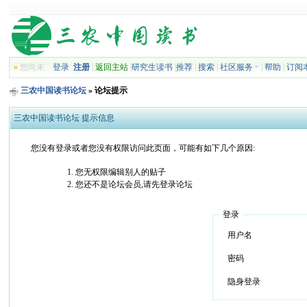
»
您尚未
登录
注册
|
返回主站
|
研究生读书
|
推荐
|
搜索
|
社区服务
|
帮助
|
订阅
三农中国读书论坛
» 论坛提示
三农中国读书论坛 提示信息
您没有登录或者您没有权限访问此页面，可能有如下几个原因:
您无权限编辑别人的贴子
您还不是论坛会员,请先登录论坛
登录
用户名
密码
隐身登录