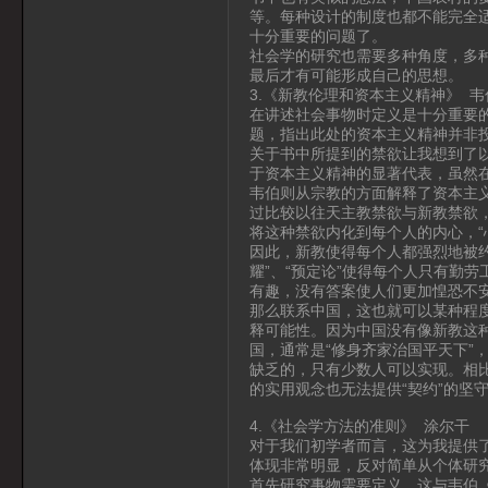
等。每种设计的制度也都不能完全
十分重要的问题了。
社会学的研究也需要多种角度，多
最后才有可能形成自己的思想。
3.《新教伦理和资本主义精神》 韦
在讲述社会事物时定义是十分重要
题，指出此处的资本主义精神并非
关于书中所提到的禁欲让我想到了
于资本主义精神的显著代表，虽然
韦伯则从宗教的方面解释了资本主
过比较以往天主教禁欲与新教禁欲
将这种禁欲内化到每个人的内心，“
因此，新教使得每个人都强烈地被
耀”、“预定论”使得每个人只有勤
有趣，没有答案使人们更加惶恐不
那么联系中国，这也就可以某种程
释可能性。因为中国没有像新教这
国，通常是“修身齐家治国平天下”
缺乏的，只有少数人可以实现。相
的实用观念也无法提供“契约”的坚
4.《社会学方法的准则》 涂尔干
对于我们初学者而言，这为我提供
体现非常明显，反对简单从个体研究
首先研究事物需要定义，这与韦伯