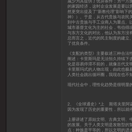
减少为其提供了优异条件；另一方
的家园经济，这时企业发展是要以
然更突出提及了“新教伦理”影响下
神》）。于是，从古代贵族与农民
到中古贵族与手工业商人为重点、
城市基督文化为主的社会，韦伯得
与东方文化的对比，他认为东方没
总而言之，近代的民主制度的建立
了优良条件。
《支配的类型》主要叙述三种合法
阐述：卡里斯玛是无法恒久持续下
化是容易停滞不前的，就像古代文
卡里斯玛式的人物出现，由此也极
人类社会跳出循环圈，我现在也不
现代社会中，理性化趋势是很明显
2、《全球通史》*上 斯塔夫里阿
因为发现了历史的重要性，所以就
上册讲述了原始文明、古典文明、
的发展。关于人类文明是发散型的
点：种族是平等的，所以文明的进