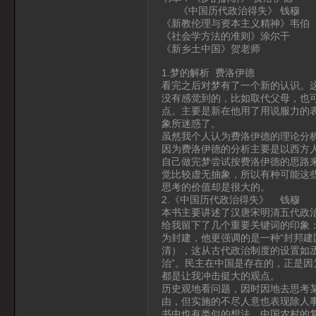
《中国历代政治得失》 钱穆
《新教伦理与资本主义精神》韦伯
《社会学方法的准则》涂尔干
《新乡土中国》贺老师
1.梦的解析 费洛伊德
看完之后对梦有了一个新的认识。这
没有感觉到的，比如取代父母，也
点。主要是新在他用了用说服力的
象所迷惑了。
虽然我个人认为费洛伊德的理论分析
因为费洛伊德的分析主要是以西方
自己做完梦尝试按费洛伊德的思路
觉比较虚无抽象，所以有种可能这些
思考的价值却是很大的。
2.《中国历代政治得失》 钱穆
本书主要讲述了汉唐宋明清五代政
给我留下了几个重要关键词的印象
为封建，他更强调的是一种“封邦建
清），这从古代政治制度的设置如
治”。民主在中国是存在的，正是
都是让我冲击挺大的观点。
历史观地看问题，因时因地去思考
由，但实施的不尽人意也表现除人
书中也有类似的想法，中国农村的