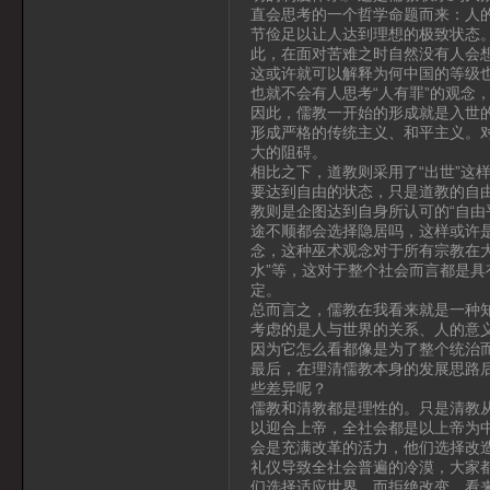
直会思考的一个哲学命题而来：人的
节俭足以让人达到理想的极致状态
此，在面对苦难之时自然没有人会想
这或许就可以解释为何中国的等级
也就不会有人思考“人有罪”的观念
因此，儒教一开始的形成就是入世
形成严格的传统主义、和平主义。
大的阻碍。
相比之下，道教则采用了“出世”这
要达到自由的状态，只是道教的自
教则是企图达到自身所认可的“自由
途不顺都会选择隐居吗，这样或许
念，这种巫术观念对于所有宗教在
水”等，这对于整个社会而言都是
定。
总而言之，儒教在我看来就是一种
考虑的是人与世界的关系、人的意
因为它怎么看都像是为了整个统治
最后，在理清儒教本身的发展思路
些差异呢？
儒教和清教都是理性的。只是清教从
以迎合上帝，全社会都是以上帝为
会是充满改革的活力，他们选择改
礼仪导致全社会普遍的冷漠，大家
们选择适应世界，而拒绝改变。看