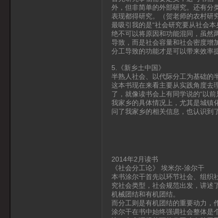
外，但非简单的外部研究。还有分
表现都得研究。（贺老师的农村研
最吸引我的是“社会研究要从社会本
绝不可以将原因和功能混同，虽然
导致，而是社会容量和社会密度增
分工导致的功能才是可以带来效率
5.《新乡土中国》
半熟人社会、以代际分工为基础的
这本书现在来看主要从实践角度去
了，就像读书会上有同学说的“以前
我家乡的具体情况上，尤其是城镇
问了我家乡的相关信息，也认识到
2014年2月读书
《社会分工论》 埃米尔-涂尔干
本书涂尔干首先以环节社会、组织
究社会类型，社会规范出发，讲述
机械团结和有机团结。
而分工则是有机团结的重要动力，
涂尔干在书中始终强调社会整体是