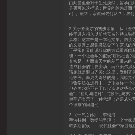
由此甚至会对于生死漠然，哲学由此
是否可以这样说：世界的除魅反而产生
e）。最终，宗教何去何从？世界
2.关于齐美尔的初步印象---从《
终于进入很久以前就慕名的特立独
风格》这本书是一本论文集。阅读
的文章真是感觉挺适合下午茶式的
于平常但又能说服你的方式重新阐
瑰：一个社会学的假设”讲出社会
其实是一方面由天生的差异带来的
造成社会的往复变动。而齐美尔涉
话题就是源自齐美尔这里，受到齐
论等等。而更为奇妙的是，我感觉齐
币哲学还在进行中。货币这样一个
但齐美尔绝不在于仅仅谈论这些杂
会”，“相对与绝对”，“独特性与
似乎还表示了一种悲观（这是从它
个很难的问题~）
3.《一爷之孙》 李银河
手法特别：数据的呈现（一个大家
帕森斯假设------现代社会中家