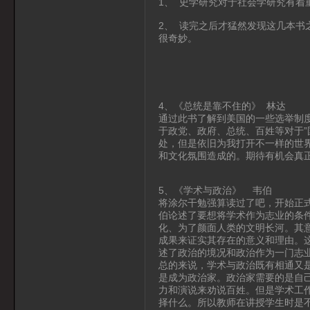
1、 史学研究对于社会学研究有着
2、 读完之后才猛然发现这几本书
很奇妙。
4、《总统是靠不住的》 林达
通过此书了解到美国的一些选举制度
于政党、政府、总统、百姓等对于”
处，但是依旧为我打开不一样的世
和文化氛围造成的。期待有机会真
5、《学术与政治》 韦伯
将涂尔干勉强算读过了吧，开始正
伯论述了要想将学术作为志业的条
化、为了颜面人类的文明长河。其
成果来证实其存在的意义和理由。这
述了政治的境况和政治作为一门志
总的来说，学术与政治既有相通又
是成为政治家。政治家需要的是自
力和演说来劝说百姓。但是学术工
择什么。所以教师在讲授学生时是