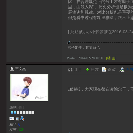
比。在合理规范下的分工才有助于
里，由浅入深“。历史分析也是极
展轨迹和规律。对比分析也是重要
但是看书过程有糊里糊涂，跟不上
[ 此贴被小小小梦梦梦在2016-08-24
君子豹变，其文蔚也
Posted: 2014-02-28 10:31 |
[楼 主]
王文杰
加油啦，大家现在都在读涂尔干，
级别:
骑士
精华:
0
发帖:
129