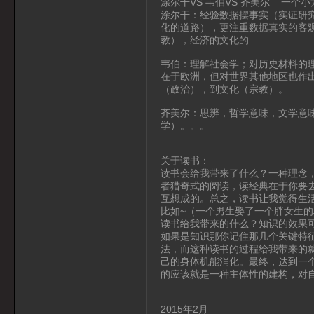
涂尔干VS 韦伯VS 齐美尔 一个
涂尔干：经验数据摆事实（实证研
化的道路），更注重数据真实的客
教），经济的文化的
韦伯：理解社会学；对历史材料的
在于欧洲，但对世界其他地区也作
（政治），到文化（宗教）。
齐美尔：思辨，哲学意味，文学意
学）。。。
关于读书：
读书会给我带来了什么？一种理念
者猎奇式的阅读，读经典在于你要
互想成的。总之，读书让我觉得生
比如~（一个男生娶了一个胖女生的段
读书给我带来的什么？知识的效果
如果是知识那你记住那几个关键特
法，而这种读书的过程给我带来的
己的身体机能消化。最终，达到一
的应该就是一种主体性的建构，对
2015年2月