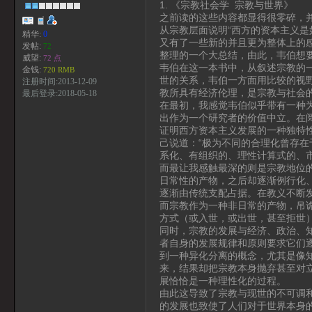
1. 《宗教社会学 宗教与世界》
之前读的这些内容都显得很零碎，
从宗教层面说明“西方的资本主义是
精华:
0
又有了一些新的并且更为整体上的
发帖:
72
整理的一个大总结，由此，韦伯想
威望:
72 点
韦伯在这一本书中，从叙述宗教的
金钱:
720 RMB
世的关系，韦伯一方面用比较的视
注册时间:2013-12-09
教所具有经济伦理，是宗教与社会
最后登录:2018-05-18
在最初，我感觉韦伯似乎带有一种
出作为一个研究者的价值中立。在
证明西方资本主义发展的一种独特
己说道：“极为不同的合理化曾存在
系化、有组织的、理性计算式的、
而最让我感触最深的则是宗教地位
日常性的产物，之后却逐渐例行化
逐渐由传统支配占据。在教义不断
而宗教作为一种非日常的产物，吊
方式（或入世，或出世，甚至拒世
同时，宗教的发展与经济、政治、
者自身的发展规律和原则要求它们
到一种异化分离的概念，尤其是像
来，结果却把宗教本身抛弃甚至对
展恰恰是一种理性化的过程。
由此这导致了宗教与现世的不可调
的发展也致使了人们对于世界本身