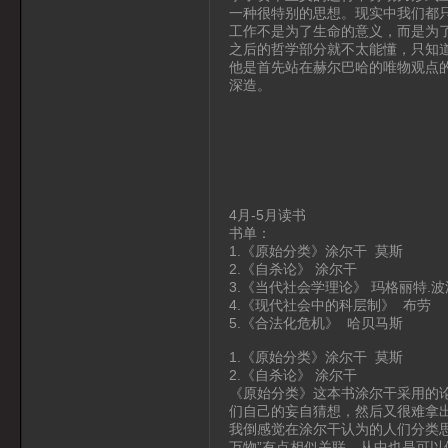
一种很特别的思想。现实中我们都
工作不是为了生命的意义，而是为
之后的哲学部分就不太能懂，只知
他是首先站在赫尔巴哈的唯物观点
深造。
4月-5月读书
书单：
1.《原始分类》涂尔干 莫斯
2.《自杀论》 涂尔干
3.《当代社会学理论》 玛格丽特.
4.《现代社会中的科层制》 布劳
5.《合法化危机》 哈贝马斯
1.《原始分类》涂尔干 莫斯
2.《自杀论》 涂尔干
《原始分类》这本书涂尔干采用的
们自己的妄自猜想，然后又很难拿
我倒感觉在涂尔干认为的人们分类
万物”有点相似关联。从中也是可