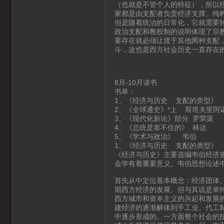
（也就是不管个人的特征），所以
家都是由支配者负责经济支撑。纯
但是随着统治的日常化，它就需要
政治支配和教权制的说明体现了宗
要存在就必须让渡于其他两种支配
斗，这也是西方社会历史一直存在
8月-10月读书
书单：
1、《经济与历史 支配的类型》 
2、《全球通史》*上 斯塔夫里阿
3、《现代化新论》部分 罗荣渠
4、《总统是靠不住的》 林达
5、《学术与政治》 韦伯
1、《经济与历史 支配的类型》 
《经济与历史》主要选编韦伯经济
会学有着重要意义。韦伯思想论述
首先从中定位基本概念：经济团体
期西方经济的发展。但与其说是单
西方城市和资本主义的兴起和发展
建经济的逐渐解体到手工业、代工
中逐步形成的。一方面整个社会的