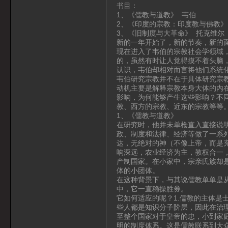
书目：
1、《儒教与道教》 韦伯
2、《印度的宗教：印度教与佛教》
3、《旧制度与大革命》 托克维尔
新的一年开始了，新的节奏，新的
现在进入了韦伯的宗教社会学领域
的，虽然有时让人觉得摸不着头脑
认识，韦伯却相对而言将他们系统
韦伯研究宗教并不在于具体研究宗
动机主要是解释宗教本身大体的内
影响，为何能够产生这些影响？不
教、西方的宗教、近东的宗教等等
1、《儒教与道教》
在研究时，他并未单枪直入直接说
政、制度和法律、经济等做了一系
达，无绝对的神（不像上帝，而是
响深远，农业经济为主，教权合一
产制国家。在小家中，宗亲氏族却是
体的小团体。
在这种背景下，与其说儒教单单是
中，它一直稳操胜券。
它如何适应的呢？1.儒教的主体是
些人都是知识分子阶层，因此在治理
至整个国家对于皇帝的忠，小到家
明的制度体系。这是儒教联系到大众