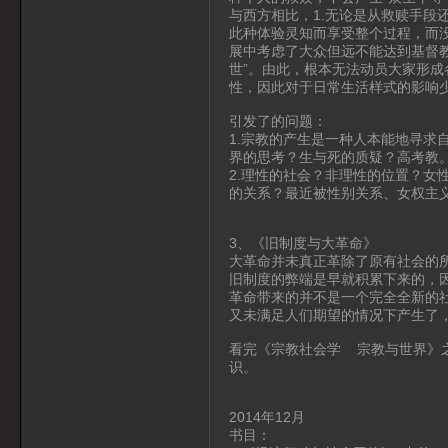
与西方相比，1.无论是从救赎手段
此种体验灵知而享受整个过程，而没
展中考虑了大众但远不能达到基督
世”。由此，根本无法动员大家形成
性，因此对于日常生活样式的影响
引发了的问题：
1.宗教的产生是一种人本能地寻求
界的思考？生与死的质疑？高考教
2.理性的社会？非理性的位置？女
的关系？最近被性别关系、女权主
3、《旧制度与大革命》
大革命并未真正革除了原有社会的
旧制度的弊端是早就积累下来的，
革命带来的并不是一个完全全新的
又未满足人们期望的情况下产生了，
看完《宗教社会学 宗教与世界》
识。
2014年12月
书目：