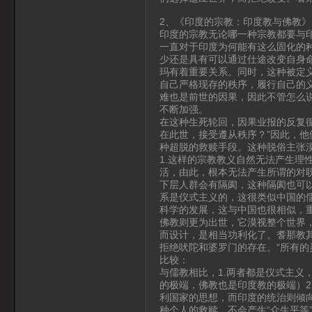
2、《印度的宗教：印度教与佛教》
印度的宗教无论哪一种宗教都要与
一直对于印度为何能有这么固化的
少还是具有可以通过仕途改变自身
玛有着重要关系。同时，这种被定义
自己严格现存的秩序，履行自己的
难也是前世的因果，因此不管怎么
不断加强。
在这种生死轮回，因果业报的反复
在此世，接受遵从秩序？”因此，
种超脱的救赎手段。这种脱俗主张
1.这样的宗教教义自然无法产生理
活，由此，根本无法产生所谓的对职
下层人群会有隔阂，这种隔阂也可以
系是仪式主义的，这很类似中国的
科学的发展，这与中国也很相似，
佛教则更为出世，它漠视整个世界
而设计，是相当功利化了。耆那教
拒绝吠陀和婆罗门的存在。“所有的
比较：
与儒教相比，1.两者都是仪式主义
的极端，佛教也是印度教的极端）2
利国家的思想，而印度的统治则倾向
种个人的救赎，不会产生“众生平等