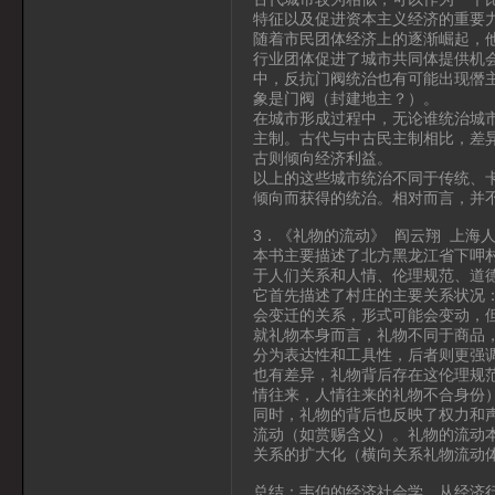
特征以及促进资本主义经济的重要
随着市民团体经济上的逐渐崛起，
行业团体促进了城市共同体提供机
中，反抗门阀统治也有可能出现僭
象是门阀（封建地主？）。
在城市形成过程中，无论谁统治城
主制。古代与中古民主制相比，差
古则倾向经济利益。
以上的这些城市统治不同于传统、
倾向而获得的统治。相对而言，并
3．《礼物的流动》 阎云翔 上海
本书主要描述了北方黑龙江省下呷
于人们关系和人情、伦理规范、道
它首先描述了村庄的主要关系状况
会变迁的关系，形式可能会变动，
就礼物本身而言，礼物不同于商品
分为表达性和工具性，后者则更强
也有差异，礼物背后存在这伦理规
情往来，人情往来的礼物不合身份
同时，礼物的背后也反映了权力和
流动（如赏赐含义）。礼物的流动
关系的扩大化（横向关系礼物流动
总结：韦伯的经济社会学。从经济