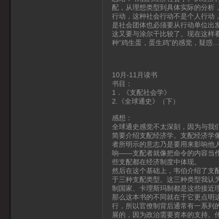
配，从理想类型到具体实际的分析
行动，这种社会行动不是个人行动
是社会团体也必须要从行动单位出
这又要与涂尔干比较了。现在这样看
种“鸡生蛋，蛋生鸡”的感觉，疑惑
10月-11月读书
书目：
1．《支配社会学》
2.《全球通史》（下）
感想：
全球通史感觉不太深刻，因为与我
简要介绍支配经济学。支配经济学
者所明示的意志乃是要用来影响他
响——支配者就像把命令的内容当
些支配都在经济制度中体现。
然后在这个基础上，韦伯介绍了支
于三种支配类型。这三种类型我认
制国家、卡理斯玛制都是这些接近
那么这本书的不同就在于它更点明
行，所以官僚制背后通常有一系列
展的，因为政治需要资本的支持。