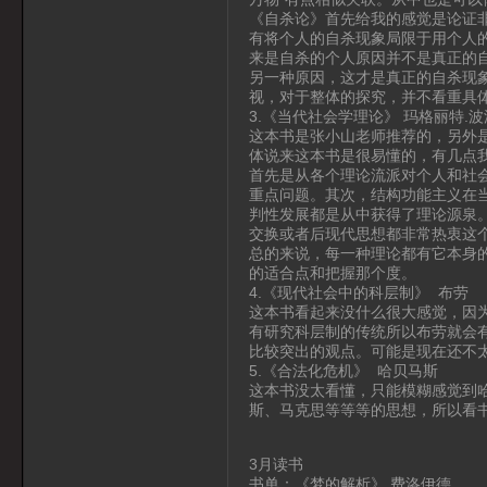
《自杀论》首先给我的感觉是论证
有将个人的自杀现象局限于用个人
来是自杀的个人原因并不是真正的
另一种原因，这才是真正的自杀现
视，对于整体的探究，并不看重具
3.《当代社会学理论》 玛格丽特.
这本书是张小山老师推荐的，另外
体说来这本书是很易懂的，有几点
首先是从各个理论流派对个人和社
重点问题。其次，结构功能主义在
判性发展都是从中获得了理论源泉
交换或者后现代思想都非常热衷这
总的来说，每一种理论都有它本身
的适合点和把握那个度。
4.《现代社会中的科层制》 布劳
这本书看起来没什么很大感觉，因
有研究科层制的传统所以布劳就会
比较突出的观点。可能是现在还不
5.《合法化危机》 哈贝马斯
这本书没太看懂，只能模糊感觉到
斯、马克思等等等的思想，所以看
3月读书
书单：《梦的解析》 费洛伊德