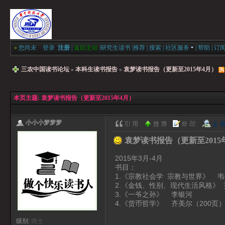
»
您尚未
登录
注册
|
返回主站
|
研究生读书
|
推荐
|
搜索
|
社区服务
|
帮助
|
订
三农中国读书论坛
»
本科生读书报告
»
袁梦读书报告（更新至2015年4月）
本页主题:
袁梦读书报告（更新至2015年4月）
小小小梦梦梦
袁梦读书报告（更新至2015
2015年3月-4月
书目：
1.《宗教社会学 宗教与世界》 韦
2.《金钱、性别、现代生活风格》
3.《一爷之孙》 李银河
4.《货币哲学》 齐美尔（200页
级别:
骑士