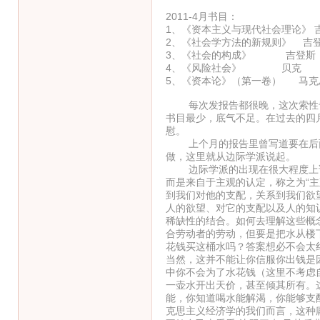
2011-4月书目：
1、《资本主义与现代社会理论》 
2、《社会学方法的新规则》 吉
3、《社会的构成》 吉登斯
4、《风险社会》 贝克
5、《资本论》（第一卷） 马克
每次发报告都很晚，这次索性专
书目最少，底气不足。在过去的四
慰。
上个月的报告里曾写道要在后面
做，这里就从边际学派说起。
边际学派的出现在很大程度上讲
而是来自于主观的认定，称之为“主
到我们对他的支配，关系到我们欲
人的欲望、对它的支配以及人的知
稀缺性的结合。如何去理解这些概
合劳动者的劳动，但要是把水从楼
花钱买这桶水吗？答案想必不会太
当然，这并不能让你信服你出钱是
中你不会为了水花钱（这里不考虑
一壶水开出天价，甚至倾其所有。
能，你知道喝水能解渴，你能够支
克思主义经济学的我们而言，这种