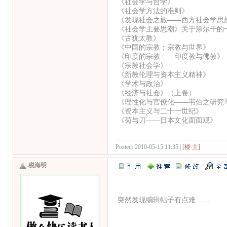
《社会学与哲学》
《社会学方法的准则》
《发现社会之旅——西方社会学思
《社会学主要思潮》关于涂尔干的
《古犹太教》
《中国的宗教；宗教与世界》
《印度的宗教——印度教与佛教》
《宗教社会学》
《新教伦理与资本主义精神》
《学术与政治》
《经济与社会》（上卷）
《理性化与官僚化——韦伯之研究
《资本主义与二十一世纪》
《菊与刀——日本文化面面观》
Posted: 2010-05-15 11:35 |
[楼 主]
税海明
突然发现编辑帖子有点难……