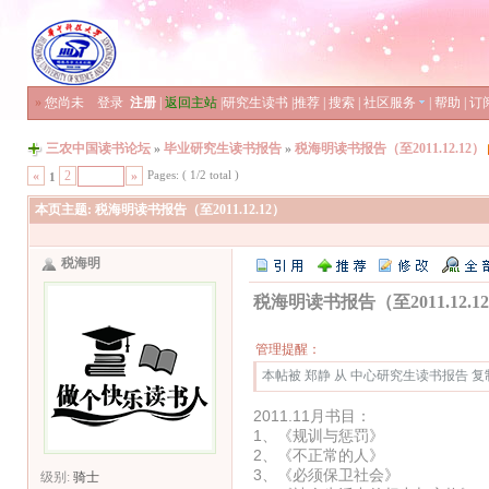
»
您尚未
登录
注册
|
返回主站
|
研究生读书
|
推荐
|
搜索
|
社区服务
|
帮助
|
订
三农中国读书论坛
»
毕业研究生读书报告
»
税海明读书报告（至2011.12.12）
Pages: ( 1/2 total )
«
2
»
1
本页主题:
税海明读书报告（至2011.12.12）
税海明
税海明读书报告（至2011.12.1
管理提醒：
本帖被 郑静 从 中心研究生读书报告 复制到本
2011.11月书目：
1、《规训与惩罚》 
2、《不正常的人》 
3、《必须保卫社会》 
级别:
骑士