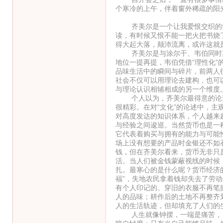
个寒冷的上午，伴着窗外稀疏的阳
（一
齐美尔是一个让我爱恨交织的学
读，有时候又恨不能一把火把书烧
得大起大落，颠沛流离，或许这就
齐美尔是与涂尔干、韦伯同时期的
地位一提再提，韦伯凭借“理性化”
品味生活中的瞬间与碎片，前两人
社会不仅可以用理论去建构，也可
与理论认识相辅相成的另一个维度
个人以为，齐美尔最得意的论述应
很精彩。在对“文化”的论述中，
对高度发达的知识体系，个人越来
与经验之间逡巡。当然货币也是一
它代表着购买与拥有的能力与可能
场上没有想要的产品时金银还不如
钱，但在齐美尔看来，货币无非只
活。当人们被金钱蒙蔽视线的时候
扎。最寒心的是什么呢？货币经济
福”，失地农民拿着钱却失去了劳
有个人印记的。穿旧的衣服不再笔
人的品味；耕作后的土地不再整齐
人的生活轨迹，但却填充了人们的
人生就像钟摆，一端是痛苦，另