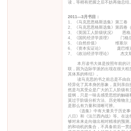
读，等稍有把握之后不妨再做总结
2011—3月书目：
1、《马克思恩格斯选集》第三卷
2、《马克思恩格斯选集》第四卷
3、《英国工人阶级状况》 恩格
4、《国民经济学原理》 门格
5、《自然价值》 维塞尔
6、《资本实证论》 庞巴维
7、《政治经济学理论》 杰文
本月读书大体是按照年前的计划
联，因为边际学派的出现在很大程
其体系的终结》。
读马克思的书之前总是不由自主
经异化了其本身的形象，直到亲自
然是与其受众是广大的工人阶级有
提纲，只是一味去感受思想的触碰
莫过于阶级分析方法、历史唯物主
是那么有力量和清晰可辨。
《选集》中有大量关于历史事件
八日》和《法兰西内战》等。在这
够对未来走向做出相对精准的预测
的和动机的集合，不具备前后一贯