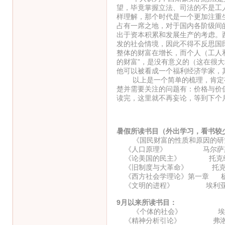
望，毕竟掌握立法、司法的不是工
样理解，那个时代是一个更加注重
占有一席之地，对于国内各阶级间
出于资本积累和发展生产的考虑。
发的社会情境，因此不得不反思国
整体的财富在增长，而个人（工人
的财富”，是没有意义的（这在很大
他可以被看成一个福利经济学家，
以上是一个简单的梳理，肯定有
楚并需要关注的问题有：价格与价
读完，这里就不再妄论，等到下个
暑假所读书目（外出学习，看书较
《国民财富的性质和原因的研究
《人口原理》 马尔萨
《论美国的民主》 托克
《旧制度与大革命》 托克
《西方社会学理论》第一章 
《文明的进程》 埃利亚
9月以来所读书目：
《个体的社会》 埃利
《精神分析引论》 弗洛