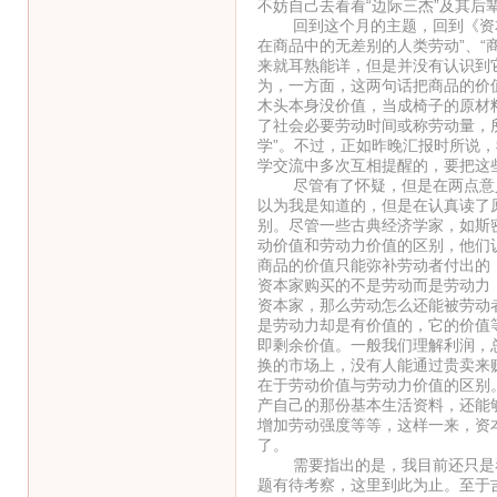
不妨自己去看看“边际三杰”及其后
回到这个月的主题，回到《资本
在商品中的无差别的人类劳动”、“
来就耳熟能详，但是并没有认识到
为，一方面，这两句话把商品的价
木头本身没价值，当成椅子的原材
了社会必要劳动时间或称劳动量，
学”。不过，正如昨晚汇报时所说
学交流中多次互相提醒的，要把这
尽管有了怀疑，但是在两点意义上
以为我是知道的，但是在认真读了
别。尽管一些古典经济学家，如斯
动价值和劳动力价值的区别，他们
商品的价值只能弥补劳动者付出的
资本家购买的不是劳动而是劳动力
资本家，那么劳动怎么还能被劳动
是劳动力却是有价值的，它的价值
即剩余价值。一般我们理解利润，
换的市场上，没有人能通过贵卖来
在于劳动价值与劳动力价值的区别
产自己的那份基本生活资料，还能
增加劳动强度等等，这样一来，资
了。
需要指出的是，我目前还只是看
题有待考察，这里到此为止。至于