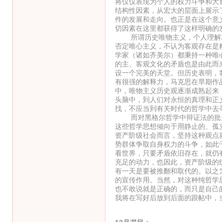
将仅仅表现为个人的权力斗争和大
结构性因素，从宏大的层面上展示
件的发展和走向。也正是在这个意
切因素在这里都获得了这样明确的发
所谓历史唯物主义，个人理解就
否定唯心主义，不认为客观存在是
学家（诸如齐美尔）都秉持一种唯
的主、客观文化的矛盾也是由此而
设一个完美的天堂。但历史表明，
有很强的解释力，马克思在早期作
中，唯物主义历史观逐渐成熟起来
头脑中，到人们对永恒的真理和正
找，不应当到有关时代的哲学中去
而对黑格尔哲学中辩证法的批判
这些哲学思想倾向于用静止的、孤
资产阶级社会而言，坚持这种观点
势群体争取自身权力的斗争，如此
看世界，只要矛盾依旧存在，就仍
充足的动力，也因此，资产阶级的
有一天是要被推翻和取代的。以之
的宣传作用。当然，对这种纯哲学
也不敢说就是正确的，而只是自己
我将在写好后放到后面的跟帖中，