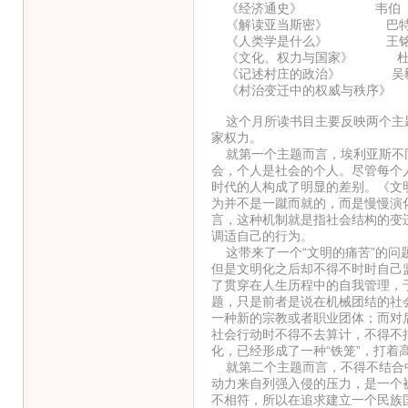
《经济通史》 韦伯
《解读亚当斯密》 巴特
《人类学是什么》 王铭
《文化、权力与国家》 杜
《记述村庄的政治》 吴
《村治变迁中的权威与秩序》
这个月所读书目主要反映两个主题
家权力。
就第一个主题而言，埃利亚斯不同
会，个人是社会的个人。尽管每个
时代的人构成了明显的差别。《文
为并不是一蹴而就的，而是慢慢演
言，这种机制就是指社会结构的变
调适自己的行为。
这带来了一个“文明的痛苦”的问
但是文明化之后却不得不时时自己
了贯穿在人生历程中的自我管理，
题，只是前者是说在机械团结的社
一种新的宗教或者职业团体；而对
社会行动时不得不去算计，不得不
化，已经形成了一种“铁笼”，打着
就第二个主题而言，不得不结合中
动力来自列强入侵的压力，是一个
不相符，所以在追求建立一个民族