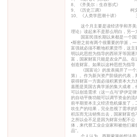
8、《齐美尔：生存形式》 
9、《历史三调》 柯
10、《人类学思潮十讲》 
这个月主要是读经济学和齐美尔
理论）读起来不是那么明白，另一
国富民强长期以来都是一个国家
•斯密之前有两个很重要的学派，
富强就必须不断地积累货币，这主
明以此思想为指导的西班牙等国逐
富，国家财富只能是农业产品。在
创造财富。如果以这种思想为指导
《国富论》的发表揭开了一个新
第）。作为新兴资产阶级的代表，
获得财富一方面必须积累资本大力
嘉图是英国古典学派的集大成者，
可以创造需求（这一点与“萨伊定
的自动平衡功能可以调节资金的流
前半期资本主义经济危机爆发了，
吹生产的结果，完全忽视了需求的
积压而无法销售出去，国家财富也
之所以会不足是因为财富分配不公
体，来代替工业企业家和被他们雇
品”。
个人认为，西斯蒙第的想法是好