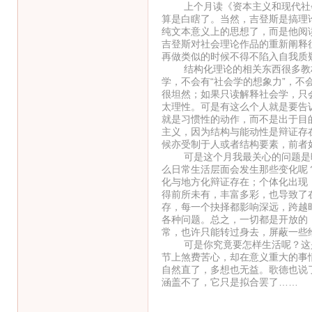
上个月读《资本主义和现代社会
算是白瞎了。当然，吉登斯是搞理
纯文本意义上的思想了，而是他阅
吉登斯对社会理论作品的重新阐释
再做类似的时候不得不陷入自我质
结构化理论的相关东西很多教材
学，不会有“社会学的想象力”，不
很坦然；如果只读解释社会学，只
太理性。可是有这么个人就是要告
就是习惯性的动作，而不是出于目
主义，因为结构与能动性是辩证存
候亦受制于人或者结构要素，前者
可是这个月我最关心的问题是晚
么日常生活层面会发生那些变化呢
化与地方化辩证存在；个体化出现
得前所未有，丰富多彩，也导致了
存，每一个抉择都影响深远，跨越
各种问题。总之，一切都是开放的
常，也许只能转过身去，屏蔽一些
可是你究竟要怎样生活呢？这是
节上煞费苦心，却在意义重大的事
自然直了，多想也无益。歌德也说
涵盖不了，它只是拟合罢了……