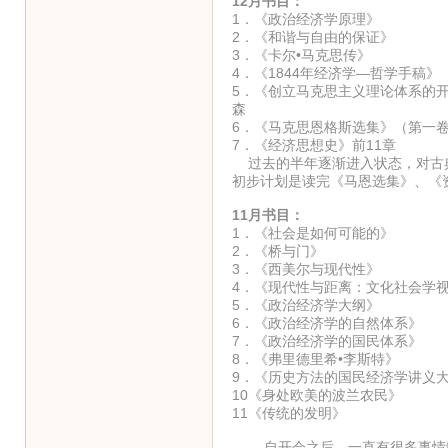
12月书目：
1．《政治经济学原理》
2．《和谐与自由的保
3．《卡尔•马克思
4．《1844年经济学—
5．《创立马克思主义理论体
森
6．《马克思恩格斯选集》（
7．《经济思想史》前11章 
过去的半年逐渐进入状态，对古典
初步计划是读完《马恩选集》、《
11月书目：
1．《社会是如何可能
2．《桥与门》
3．《西美尔与现
4．《现代性与距离：文化社会学
5．《政治经济学大
6．《政治经济学的自然
7．《政治经济学的国民
8．《弗里德里希•李斯
9．《历史方法的国民经济
10《身处欧美的波兰农
11《传统的发明》 
自开会之后，一直有很多事情缠