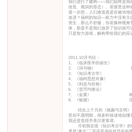
我们进行了建构——我们始终是我
改造、规训的形态）。若接受这种
退一步想，人们难道真是在被动地
改进？福柯的知识—权力中没有主
突生，那么不舒服，你若换种视角
体，那是不是我们放弃了知识就可
只是智力游戏，解构带给我们的应
2011.10月书目：
1、《临床医学的诞生》
2、《词与物》 福
3、《知识考古学》 
4、《福柯思想肖像》 
5、《利息与价格》 
6、《货币均衡论》 
7、《金翼》 林
8、《银翅》 庄
结合上个月的《疯癫与文明》，
意却不愿明朗，很多时候读地似懂
我还是觉得齐美尔更靠谱。
月初我在借《知识考古学》的时
竟是“考古”二字还是书中对历史