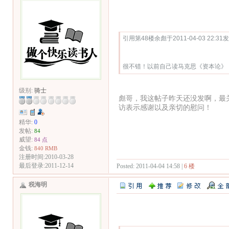
Quote:
引用第48楼余彪于2011-04-03 22:31
很不错！以前自己读马克思《资本论》
级别:
骑士
彪哥，我这帖子昨天还没发啊，最
访表示感谢以及亲切的慰问！
精华:
0
发帖:
84
威望:
84 点
金钱:
840 RMB
注册时间:2010-03-28
最后登录:2011-12-14
Posted: 2011-04-04 14:58 |
6 楼
税海明
Quote: