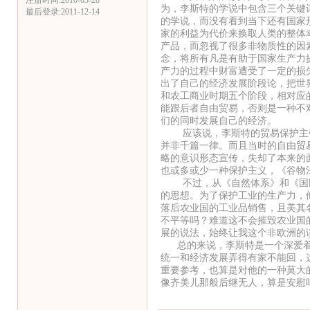
注册时间:2010-03-28
为，李斯特的学说中包含三个关键
最后登录:2011-12-14
的学说，而没有看到当下还有国家
家的利益为代价来换取人类的整体
产品，而忽视了很多非物质性的因
念，将所有凡是有助于国家生产力
产力的过程中财富遭受了一定的损
出了自己的经济发展阶段论，把世
和农工商业时期五个阶段，相对应
能跟后者自由贸易，否则是一种不
们的同时发展自己的经济。
应该说，李斯特的贸易保护主张
并非千篇一律。而且当时的自由贸
略的意识形态宣传，失却了本来的
也或多或少一种保护主义，《谷物
不过，从《自然体系》和《国民
的思想。为了保护工业的生产力，
落后农业国的工业品销售，且美其
不平等吗？难道这不会摧毁农业国
展的说法，始终让我这个非欧洲的
总的来说，李斯特是一个深爱着
统一和经济发展弄得有家不能回，
重要参考，也算是对他的一种莫大
像齐美儿那般后继无人，算是安慰