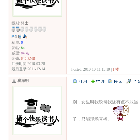
级别:
骑士
精华:
0
发帖:
84
威望:
84 点
金钱:
840 RMB
注册时间:2010-03-28
最后登录:2011-12-14
Posted: 2010-10-11 13:19 |
1 楼
税海明
别，女生叫我税哥我还有点不敢当
子，只能现场直播。