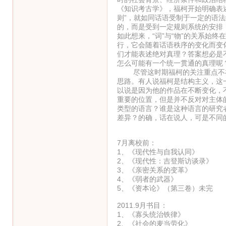
《知识考古学》，福柯开始明确表述
则”，就如同话语受制于一定的语
的，而是受到一定规则系统的安排
如此想来，“词”与“物”的关系始终
行，它会随着话语秩序的变化而变化
们才能表述绝对真理？答案想必是
怎么可能有一个统一贯通的真理呢
尽管这时期福柯的关注重点不在
思路。有人说福柯是结构主义，这
以说是因为他的作品在不断变化，
重要的位置，但是并不反对对主体
类型的语言？谁是这种语言的研究
差异？的确，话在说人，可是不同
7月离校前：
1、《现代性与自我认同》
2、《现代性：吉登斯访谈录
3、《亲密关系的变革》
4、《弱者的武器》 
5、《资本论》（第三卷）未
2011.9月书目：
1、《寡头统治铁律》 
2、《社会的麦当劳化》 