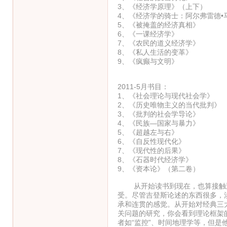
3、《经济学原理》（上下
4、《经济学的骑士：阿尔弗雷德
5、《被掩盖的经济真相》 
6、《一课经济学》 
7、《农民的道义经济学》
8、《私人生活的变革》
9、《疯癫与文明》 
2011-5月书目：
1、《社会理论与现代社会
2、《历史唯物主义的当代
3、《批判的社会学导论
4、《民族—国家与暴力
5、《超越左与右》
6、《自反性现代化》
7、《现代性的后果》
8、《石器时代经济学
9、《资本论》（第二卷
从开始读书到现在，也算接触过
受。尽管吉登斯论述的东西很多，
承和连贯的感觉。从开始对经典三
关问题的研究，你会看到理论框架
者如“监控”、时间地理学等，但是