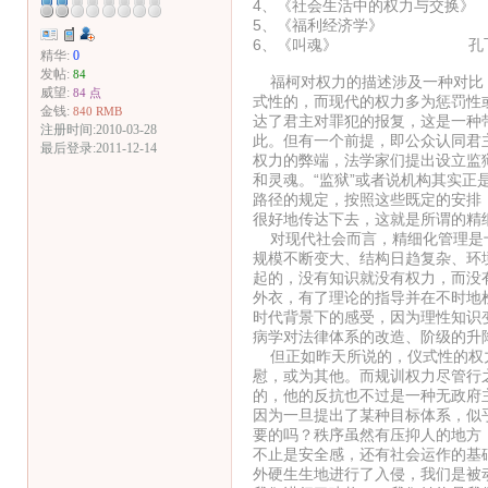
4、《社会生活中的权力与交
5、《福利经济学》 
6、《叫魂》 孔飞
精华:
0
发帖:
84
福柯对权力的描述涉及一种对比，
威望:
84 点
式性的，而现代的权力多为惩罚性
金钱:
840 RMB
达了君主对罪犯的报复，这是一种
注册时间:2010-03-28
此。但有一个前提，即公众认同君
最后登录:2011-12-14
权力的弊端，法学家们提出设立监
和灵魂。“监狱”或者说机构其实
路径的规定，按照这些既定的安排
很好地传达下去，这就是所谓的精
对现代社会而言，精细化管理是十
规模不断变大、结构日趋复杂、环
起的，没有知识就没有权力，而没
外衣，有了理论的指导并在不时地
时代背景下的感受，因为理性知识
病学对法律体系的改造、阶级的升
但正如昨天所说的，仪式性的权力
慰，或为其他。而规训权力尽管行
的，他的反抗也不过是一种无政府
因为一旦提出了某种目标体系，似
要的吗？秩序虽然有压抑人的地方
不止是安全感，还有社会运作的基
外硬生生地进行了入侵，我们是被