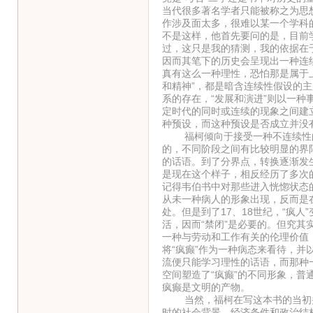
当代很多著名学者只能被称之为思
作涉及面太多，很难以某一个学科
不是这样，他首先要问的是，目前
过，这只是我的猜测，我的依据在
因而其笔下的历史会呈现出一种连
真有这么一种理性，恐怕那是属于上
和精神”，都是暗含连续性假设的主
系的存在，“发展和演进”则以一种
定时代的同时或连续的现象之间建
种预设，而这种预设是否成立并没
福柯倾向于接受一种不连续性的
的，不同阶段之间有比较明显的界
的话语。到了分界点，转换逐渐发
是现在这个样子，相反经历了多次
记得韦伯书中对那些进入恍惚状态
从未一种病人的形象出现，反而是
处。但是到了17、18世纪，“疯
活，因而“禁闭”是必要的。但究
一种与劳动和工作有关的伦理价值
将“疯癫”作为一种病态来看待，并
流便只能学习理性的话语，而那种
空间塑造了“疯癫”的不同形象，普
疯癫是文明的产物。
当然，福柯在写这本书的当初并
时的社会背景、经济条件和政治结