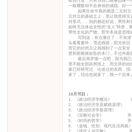
暗自忖度：只有当自己能够品味一
一枚耀眼却不合身份的戒指。好一
如果生命中真的都是二元对立，
元对立的基础之上，竟让我觉得无
对形式……别的都还好说，男性和
始终无法体会女性的“全人”特质
男性文化的产物。哲学本就是思维
写到这，有点僵住了，不知道该
头看看窗外，雪还残留，阳光依旧
而它的封闭又让我感到了一点安全
壁和那摇摇欲坠的木门，不过外面
最后再罗嗦一点吧，因为我已然
竟不能全部跃然纸上，而文辞的拮
家已经研究过、论述过的东西，找
多了，结论也就多了，我一个后来
10月书目：
1、《政治经济学概论》 
2、《政治经济学及赋税原理》
3、《政治经济学新原理》 
4、《宗教社会学》 齐
5、《时尚的哲学》 齐
6、《金钱、性别、现代生活风格
7、《现代人与宗教》 齐