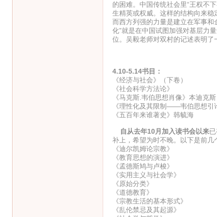
的困难。中国传统社会里“王权不下
生精英或权威。这样的结构向来稳
而西方列强的力量是建立在军事和
化”就是在中国试图加强对基层力
位。吴毅老师对双村的记述表明了
4.10-5.14书目：
《经济与社会》（下卷）
《社会科学方法论》
《马克斯.韦伯思想肖像》本迪克斯
《理性化及其限制——韦伯思想引
《五百年来谁著史》韩毓海
自从去年10月加入读书会以来
已
补上，希望为时不晚。以下是前几
《迪尔凯姆论宗教》
《教育思想的演进》
《孟德斯鸠与卢梭》
《实用主义与社会学》
《原始分类》
《道德教育》
《宗教生活的基本形式》
《乱伦禁忌及其起源》