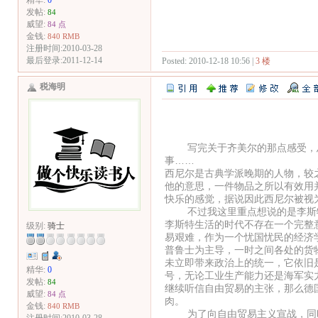
精华:
0
发帖:
84
威望:
84 点
金钱:
840 RMB
注册时间:2010-03-28
最后登录:2011-12-14
Posted: 2010-12-18 10:56 |
3 楼
税海明
（
写完关于齐美尔的那点感受，总
事……
西尼尔是古典学派晚期的人物，较
他的意思，一件物品之所以有效用
快乐的感觉，据说因此西尼尔被视
不过我这里重点想说的是李斯特
李斯特生活的时代不存在一个完整
级别:
骑士
易艰难，作为一个忧国忧民的经济
普鲁士为主导，一时之间各处的货
未立即带来政治上的统一，它依旧
精华:
0
号，无论工业生产能力还是海军实
发帖:
84
继续听信自由贸易的主张，那么德
威望:
84 点
肉。
金钱:
840 RMB
为了向自由贸易主义宣战，同时也