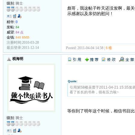
级别:
骑士
彪哥，我这帖子昨天还没发啊，最关
示感谢以及亲切的慰问！
精华:
0
发帖:
84
威望:
84 点
金钱:
840 RMB
注册时间:2010-03-28
最后登录:2011-12-14
Posted: 2011-04-04 14:58 |
6 楼
税海明
Quote:
引用第58楼吴蕾于2011-04-21 15:35发表
看了长长的书单，很有压力唉~
等你到了明年这个时候，相信书目比
级别:
骑士