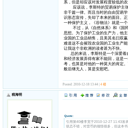
系，但是却应该对发展程度较低的农
应该说，李斯特的贸易保护主张在
非千篇一律。而且当时的自由贸易学
识形态宣传，失却了本来的面目。正
一种保护主义，《谷物法》就是一个
不过，从《自然体系》和《国民体
思想。为了保护工业的生产力，他主
业国的工业品销售，且美其名曰双赢
难道这不会摧毁农业国的工业生产能
让我这个非欧洲的读者甚为不快。
总的来说，李斯特是一个深爱着自
和经济发展弄得有家不能回，这是一
考，也算是对他的一种莫大的肯定。
般后继无人，算是安慰吧。
Posted: 2010-12-18 13:44 |
4 楼
税海明
Quote:
引用第40楼李宽于2010-12-27 11:43发表
状态不错，对货币的领悟很多，但这本书