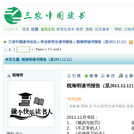
»
您尚未
登录
注册
|
返回主站
|
研究生读书
|
推荐
|
搜索
|
社区服务
|
帮助
|
订阅
三农中国读书论坛
»
毕业研究生读书报告
»
税海明读书报告（至2011.12.12）
Pages: ( 1/2 total )
«
2
»
1
本页主题:
税海明读书报告（至2011.12.12）
税海明
税海明读书报告（至2011.12.12
管理提醒：
本帖被 郑静 从 中心研究生读书报告 复制到本区
2011.11月书目：
1、《规训与惩罚》 福
2、《不正常的人》 福
3、《必须保卫社会》 
级别:
骑士