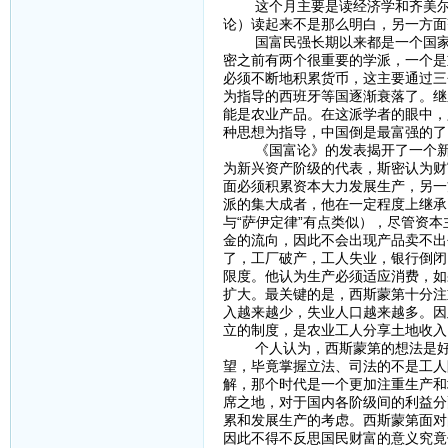
这个月主要是读经济学和齐美尔，
论）读起来不是那么明白，另一方面
国富民强长期以来都是一个国家所
密之前有两个很重要的学派，一个是
必须不断地积累货币，这主要通过三
为指导的西班牙等国逐渐衰落了。继
能是农业产品。在这派学者的眼中，
种思想为指导，中国倒是最富强的了
《国富论》的发表揭开了一个新的
为新兴资产阶级的代表，斯密认为财
面必须积累资本大力发展生产，另一
派的集大成者，他在一定程度上继承
与“萨伊定律”有点类似），尽管资
金的流向，因此不会出现产品卖不出
了，工厂破产，工人失业，银行倒闭
限度。他认为生产必须适应消费，如
扩大。最关键的是，西斯蒙第十分注
入越来越少，失业人口越来越多。因
立的制度，是农业工人分享土地收入
个人认为，西斯蒙第的想法是好的
望，毕竟掌握立法、司法的不是工人
解，那个时代是一个更加注重生产和
席之地，对于国内各阶级间的利益分
累和发展生产的考虑。西斯蒙第面对
因此不得不反思国民财富的意义究竟