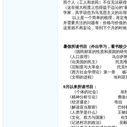
而个人（工人和农民）不仅无法获得
（这在很大程度上也得益于边沁的“
学家，其学说也为马克思主义的出现
以上是一个简单的梳理，肯定有很
并需要关注的问题有：价格与价值的
这里就不再妄论，等到下个月的时候
暑假所读书目（外出学习，看书较少
《国民财富的性质和原因的研究》
《人口原理》 马尔萨
《论美国的民主》 托克维
《旧制度与大革命》 托克
《西方社会学理论》第一章 杨
《文明的进程》 埃利亚
9月以来所读书目：
《个体的社会》 埃利
《精神分析引论》 弗洛
《经济通史》 韦伯
《解读亚当斯密》 巴特
《人类学是什么》 王铭
《文化、权力与国家》 杜
《记述村庄的政治》 吴