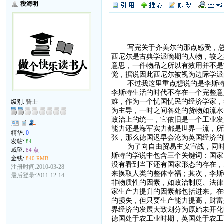
税海明
（
写完关于齐美尔的那点感受，总算
西尼尔是古典学派晚期的人物，较之
意思，一件物品之所以有效用并不是
觉，据说因此西尼尔被视为边际学派
不过我这里重点想说的是李斯特，
李斯特生活的时代不存在一个完整意
难，作为一个忧国忧民的经济学家，
级别:
骑士
为主导，一时之间各处的货物如流水
政治上的统一，它依旧是一个工业发
能力还是海军实力都是世界一流，所
精华:
0
张，那么德国迟早会沦为英国经济的
发帖:
84
为了向自由贸易主义宣战，同时也
威望:
84 点
斯特的学说中包含三个关键词：国家
金钱:
840 RMB
没有看到当下还有国家形态的存在，
注册时间:2010-03-28
来换取人类的整体幸福；其次，李斯
最后登录:2011-12-14
非物质性的因素，如政治制度、法律
家生产力提升的因素都包括进来。在
的损失，但只要生产能力提高，财富
界经济的发展大致划分为原始未开化
德国处于农工业时期，英国处于农工