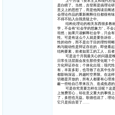
上个月读《资本主义和现代社会理
是白瞎了。当然，吉登斯是搞理论研
意义上的思想了，而是他阅读后阐述
会理论作品的重新阐释往往都很有味
不得不陷入自我质疑之中。
结构化理论的相关东西很多教材里
学，不会有“社会学的想象力”，不
坦然；如果只读解释社会学，只会有
性。可是有这么个人就是要告诉你，
性的动作，而不是出于目的理性明晰
构与能动性是辩证存在的，即使看起
结构要素，前者如罢工的工人，后者
可是这个月我最关心的问题是晚期
日常生活层面会发生那些变化呢？个
方化辩证存在；个体化出现；现代性
有，丰富多彩，也导致了在其中生存
都影响深远，跨越时空界限。在这样
切都是开放的，所有人都要有心理准
蔽一些给自己带来压力、造成焦虑的
可是你究竟要怎样生活呢？这是一
上煞费苦心，却在意义重大的事情上
了，多想也无益。歌德也说了，理论
它只是拟合罢了……