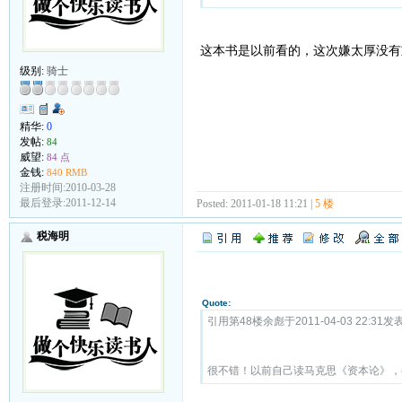
这本书是以前看的，这次嫌太厚没有
级别:
骑士
精华:
0
发帖:
84
威望:
84 点
金钱:
840 RMB
注册时间:2010-03-28
最后登录:2011-12-14
Posted: 2011-01-18 11:21 |
5 楼
税海明
Quote:
引用第48楼余彪于2011-04-03 22:31发表
很不错！以前自己读马克思《资本论》