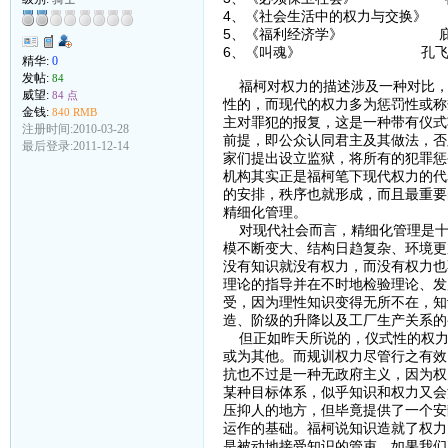
4、《社会生活中的权力与交换
5、《福利经济学》 庇
6、《叫魂》 孔飞
精华:
0
发帖:
84
福柯对权力的描述涉及一种对比，
威望:
84 点
性的，而现代的权力多为惩罚性或称
金钱:
840 RMB
主对罪犯的报复，这是一种带有仪式
注册时间:2010-03-28
前提，即公众认同君主及其做法，否
最后登录:2011-12-14
家们提出设立监狱，将所有的犯罪惩
机构其实正是福柯笔下现代权力的代
的安排，秩序也就形成，而且最重要
精细化管理。
对现代社会而言，精细化管理是十
模不断变大、结构日趋复杂、环境更
没有知识就没有权力，而没有权力也
理论的指导并在不时地检验理论、发
受，因为理性知识变得无所不在，知
造、阶级的升降以及工厂生产关系的
但正如昨天所说的，仪式性的权力
或为其他。而规训权力尽管行之有效
抗也不过是一种无政府主义，因为权
某种目标体系，似乎知识和权力又会
压抑人的地方，但毕竟提供了一个安
运作的基础。福柯说知识造就了权力
是被动地接受知识的管束，如果我们