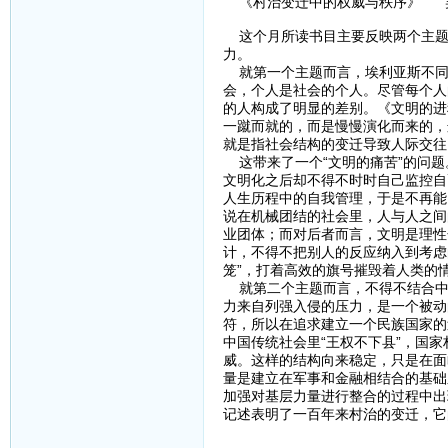
《村治变迁中的权威与秩序》 
这个月所读书目主要反映两个主题，
力。
就第一个主题而言，埃利亚斯不同
会，个人是社会的个人。尽管每个人
的人构成了明显的差别。《文明的进
一蹴而就的，而是慢慢演化而来的，
就是指社会结构的变迁导致人际交往
这带来了一个“文明的痛苦”的问题
文明化之后却不得不时时自己监控自
人生历程中的自我管理，于是不再能
说在机械团结的社会里，人与人之间
业团体；而对后者而言，文明是理性
计，不得不把别人的反应纳入到考虑
笼”，打着高效的旗号摧毁着人类的
就第二个主题而言，不得不结合中
力来自列强入侵的压力，是一个被动
符，所以在追求建立一个民族国家的
中国传统社会里“王权不下县”，国
威。这样的结构向来稳定，只是在面
量是建立在军事和金融相结合的基础
加强对基层力量进行整合的过程中出
记述表明了一百年来村治的变迁，它