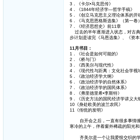
3．《卡尔•马克思传
4．《1844年经济学—哲
5．《创立马克思主义理论体系
6．《马克思恩格斯选集》（
7．《经济思想史》前11章 
过去的半年逐渐进入状态，对古典
步计划是读完《马恩选集》、《资本
11月书目：
1．《社会是如何可能
2．《桥与门》
3．《西美尔与现代
4．《现代性与距离：文化社会学
5．《政治经济学大纲
6．《政治经济学的自然
7．《政治经济学的国民
8．《弗里德里希•李斯特
9．《历史方法的国民经济学
10《身处欧美的波兰农民
11《传统的发明》 
自开会之后，一直有很多事情缠身
寒冷的上午，伴着窗外稀疏的阳光和
（一
齐美尔是一个让我爱恨交织的学者