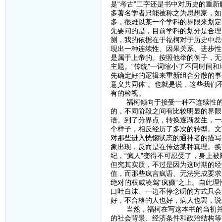
是“考古”二字还是书中对历史的重
多著名学者只能被称之为思想家，如
多，很难以某一个学科的界限来划定
先要问的是，目前学科的划分是合理
测，我的依据在于福柯对于历史中总
现出一种连续性、因果关系、进步性
是属于上帝的。按照他举的例子，无论
主题。“传统”一词缩小了不同时间和
先确定好的逻辑来重新组合分散的事
意义共同体”。也就是说，这些我们
有的检视。
福柯倾向于接受一种不连续性的、
的，不同阶段之间有比较明显的界限
语。到了分界点，转换逐渐发生，一
个样子，相反经历了多次的转型。文
对那些进入恍惚状态的通神者的描写
象出现，反而是在传达某种真理。换
纪，“疯人”变得不可忍受了，身上被
但究其实质，不过是因为这时期的经
值，而那些疯言疯语、无法完成要求
绝对的权威凌驾“疯癫”之上。自此
口吐白沫、一边不停念叨的方式只会
好，不合格的人也好，病人也罢，说
当然，福柯在写这本书的当初并没
的社会背景、经济条件和政治结构等