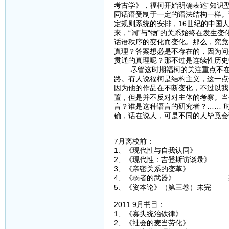
考古学》，福柯开始明确表述“知识
同话语受制于一定的语法结构一样。
定规则系统的安排，16世纪的中国
来，“词”与“物”的关系始终在发生
话语秩序的变化而变化。那么，究竟
真理？答案想必是不存在的，因为问
贯通的真理呢？那不过是连续性历史
尽管这时期福柯的关注重点不在于
路。有人说福柯是结构主义，这一点
因为他的作品在不断变化，不过以我
置，但是并不反对对主体的考察。当
言？谁是这种语言的研究者？……”
确，话在说人，可是不同的人毕竟会
7月离校前：
1、《现代性与自我认同》
2、《现代性：吉登斯访谈录》
3、《亲密关系的变革》 
4、《弱者的武器》 斯
5、《资本论》（第三卷）未
2011.9月书目：
1、《寡头统治铁律》 
2、《社会的麦当劳化》 