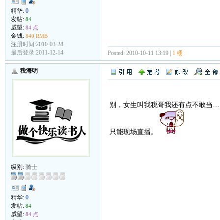
精华:
0
发帖:
84
威望:
84 点
金钱:
840 RMB
注册时间:2010-03-28
最后登录:2011-12-14
Posted: 2010-10-11 13:19 |
1 楼
税海明
别，女生叫我税哥我还有点不敢当…
只能现场直播。
级别:
骑士
精华:
0
发帖:
84
威望:
84 点