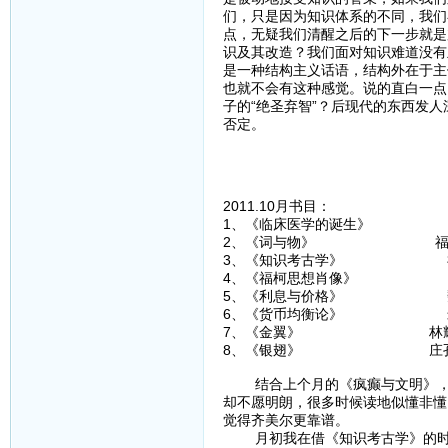
们，只是因为知识体系的不同，我们
点，无疑我们清醒之后的下一步就是
识及其改造？我们面对知识难道没有
是一种结构主义话语，结构外在于主
也就不会有这种感觉。说的直白一点
子的“绝圣弃智”？后现代的东西发
否定。
2011.10月书目：
1、《临床医学的诞生》
2、《词与物》 福
3、《知识考古学》 
4、《福柯思想肖像》 
5、《利息与价格》 魏
6、《货币均衡论》 米
7、《金翼》 林耀
8、《银翅》 庄孔
结合上个月的《疯癫与文明》，福
却不愿明朗，很多时候读地似懂非懂
觉得齐美尔更靠谱。
月初我在借《知识考古学》的时候