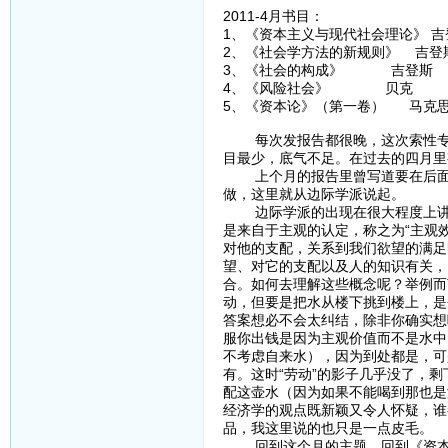
2011-4月书目：
1、《资本主义与现代社会理论》 吉
2、《社会学方法的新规则》 吉登
3、《社会的构成》 吉登斯
4、《风险社会》 贝克
5、《资本论》（第一卷） 马克
每次发报告都很晚，这次索性专门
目最少，底气不足。在过去的四月里
上个月的报告里曾写道要在后面的
做，这里就从边际学派说起。
边际学派的出现在很大程度上讲是
是来自于主观的认定，称之为“主观
对他的支配，关系到我们欲望的满足
望、对它的支配以及人的知识有关，
合。如何去理解这些概念呢？举例而
动，但要是把水从楼下挑到楼上，是
答案想必不会太纠结，除非你确实想
服你出钱是因为主观价值而不是水中
不考虑自来水），因为到处都是，可
有。这时“劳动”的影子几乎没了，
配这壶水（因为如果不能喝到那也是
经济学的观点既新颖又令人怀疑，谁
品，我这里说的也只是一点皮毛。
回到这个月的主题，回到《资本论