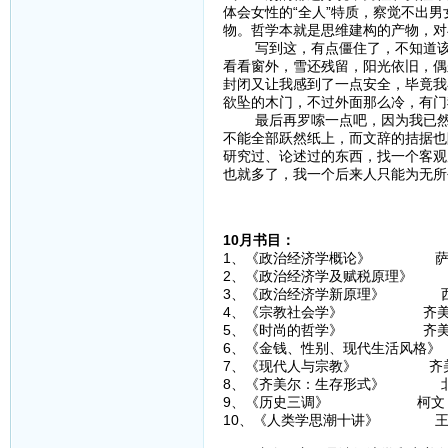
体会女性的“全人”特质，察觉不出
物。哲学本就是思维建构的产物，对
写到这，有点僵住了，不知道该如
看看窗外，雪还残留，阳光依旧，偶
封闭又让我感到了一点安全，毕竟我
欲坠的木门，不过外面那么冷，有门
最后再罗嗦一点吧，因为我已然感
不能全部跃然纸上，而文辞的拮据也
研究过、论述过的东西，找一个客观
也就多了，我一个后来人只能为无所
10月书目：
1、《政治经济学概论》 萨
2、《政治经济学及赋税原理》
3、《政治经济学新原理》 
4、《宗教社会学》 齐美
5、《时尚的哲学》 齐美
6、《金钱、性别、现代生活风格
7、《现代人与宗教》 齐
8、《齐美尔：生存形式》 
9、《历史三调》 柯文
10、《人类学思潮十讲》 王