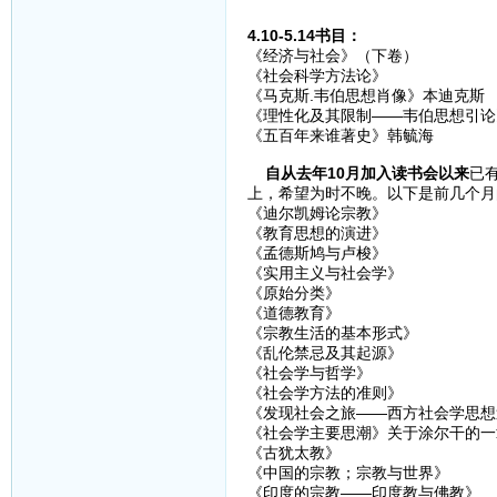
4.10-5.14书目：
《经济与社会》（下卷）
《社会科学方法论》
《马克斯.韦伯思想肖像》本迪克斯
《理性化及其限制——韦伯思想引论
《五百年来谁著史》韩毓海
自从去年10月加入读书会以来
已
上，希望为时不晚。以下是前几个月
《迪尔凯姆论宗教》
《教育思想的演进》
《孟德斯鸠与卢梭》
《实用主义与社会学》
《原始分类》
《道德教育》
《宗教生活的基本形式》
《乱伦禁忌及其起源》
《社会学与哲学》
《社会学方法的准则》
《发现社会之旅——西方社会学思想
《社会学主要思潮》关于涂尔干的一
《古犹太教》
《中国的宗教；宗教与世界》
《印度的宗教——印度教与佛教》