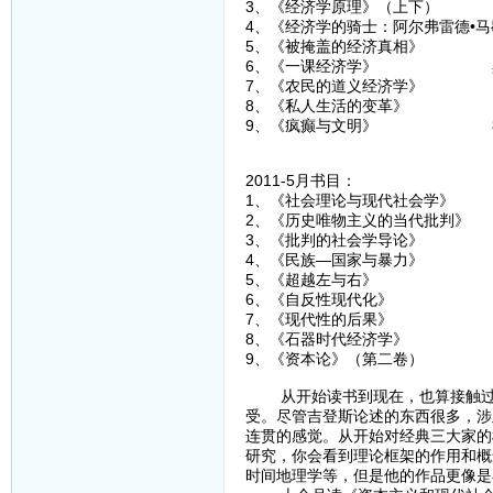
3、《经济学原理》（上下）
4、《经济学的骑士：阿尔弗雷德•
5、《被掩盖的经济真相》 
6、《一课经济学》 黑
7、《农民的道义经济学》
8、《私人生活的变革》 
9、《疯癫与文明》 
2011-5月书目：
1、《社会理论与现代社会
2、《历史唯物主义的当代批
3、《批判的社会学导论
4、《民族—国家与暴力
5、《超越左与右》 
6、《自反性现代化》
7、《现代性的后果》
8、《石器时代经济学》
9、《资本论》（第二卷
从开始读书到现在，也算接触过一
受。尽管吉登斯论述的东西很多，涉
连贯的感觉。从开始对经典三大家的
研究，你会看到理论框架的作用和概
时间地理学等，但是他的作品更像是