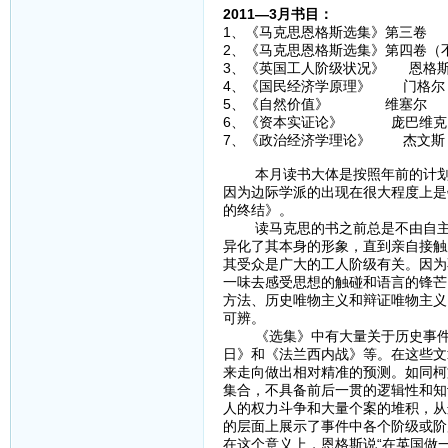
2011—3月书目：
1、《马克思恩格斯选集》第三卷
2、《马克思恩格斯选集》第四卷（
3、《英国工人阶级状况》 恩格
4、《国民经济学原理》 门格尔
5、《自然价值》 维塞尔
6、《资本实证论》 庞巴维克
7、《政治经济学理论》 杰文斯
本月读书大体是按照年前的计划在
因为边际学派的出现在很大程度上是
的终结》。
读马克思的书之前总是不由自主地
异化了其本身的形象，直到亲自接触
其受众是广大的工人阶级有关。因为
一味去感受思想的触碰和语言的锋芒
方法、历史唯物主义和辩证唯物主义
可辨。
《选集》中有大量关于历史事件的
日》和《法兰西内战》等。在这些文
来走向做出相对精准的预测。如同柯
集合，不具备前后一贯的逻辑性和知
人的权力斗争和大量个案的堆积，从
的层面上展示了事件中各个阶级或阶
在这个意义上，恩格斯说“在英国做