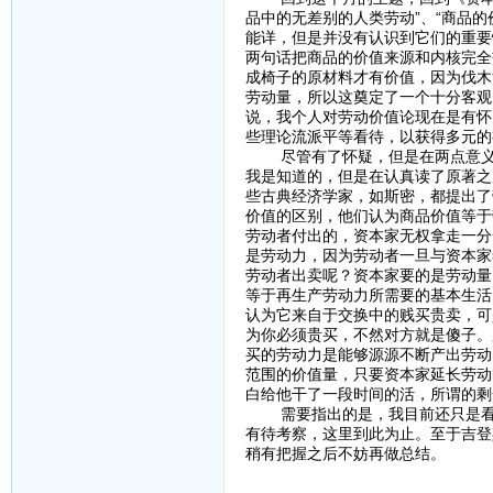
品中的无差别的人类劳动”、“商品
能详，但是并没有认识到它们的重要
两句话把商品的价值来源和内核完全
成椅子的原材料才有价值，因为伐木
劳动量，所以这奠定了一个十分客观
说，我个人对劳动价值论现在是有怀
些理论流派平等看待，以获得多元的
尽管有了怀疑，但是在两点意义上
我是知道的，但是在认真读了原著之
些古典经济学家，如斯密，都提出了
价值的区别，他们认为商品价值等于
劳动者付出的，资本家无权拿走一分
是劳动力，因为劳动者一旦与资本家
劳动者出卖呢？资本家要的是劳动量
等于再生产劳动力所需要的基本生活
认为它来自于交换中的贱买贵卖，可
为你必须贵买，不然对方就是傻子。
买的劳动力是能够源源不断产出劳动
范围的价值量，只要资本家延长劳动
白给他干了一段时间的活，所谓的
需要指出的是，我目前还只是看到
有待考察，这里到此为止。至于吉登
稍有把握之后不妨再做总结。