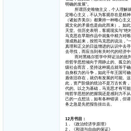
明确的发展”。
所谓历史唯物主义，个人理解就是
定唯心主义，不认为客观存在是精神
（诸如齐美尔）都秉持一种唯心主义
观文化的矛盾也是由此而来）。如此
天堂。但历史表明，客观现实与“绝
马克思在早期作品中就集中精力对唯
渐成熟起来，按照马克思的说法，“
真理和正义的日益增进的认识中去寻
去寻找，而应当到有关时代的经济中
而对黑格尔哲学中辩证法的批判性
些哲学思想倾向于用静止的、孤立的
级社会而言，坚持这种观点就等于确
自身权力的斗争，如此千年王国可确
盾依旧存在，就仍有发展的可能。这
此，资产阶级的统治不是万古长青，
代的。以之为基础，马克思才有可能
纯哲学思想的把握我还是感到力不从
己的一点想法，如有各种错误，但请
务之急是先把报告挂出去。
12月书目：
1．《政治经济学原理》
2．《和谐与自由的保