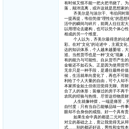
有时候又恨不能一把火把书烧了。为
落，颠沛流离，或许这就是思想家的
齐美尔是与涂尔干、韦伯同时期的
一提再提，韦伯凭借“理性化”的思想
活中的瞬间与碎片，前两人往往宏大
以用理论去建构，也可以凭个体心性
相成的另一个维度。
个人以为，齐美尔最得意的论述应该
彩。在对“文化”的论述中，主观文
达的知识体系，个人越来越萎缩，大
巡。当然货币也是一种“文化”现象
有的能力与可能性。自从货币产生的
金银还不如石头。正是因为使用货币
无非只是一种手段，是通往最终价值
候，生活就单向度化了，再也不可能
利给了个人大量的自由，可个人却不
本家挥金如土但依旧觉得无聊。而财
合了人的体形；装修过的房子不再千
农民的经验与热情。尽管这些物质财
人生就像钟摆，一端是痛苦，另一
自忖度：只有当自己能够品味一件事
眼却不合身份的戒指。好一个具有贵
如果生命中真的都是二元对立，那
对立的基础之上，竟让我觉得无从辩
式……别的都还好说，男性和女性本