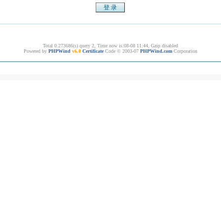
Total 0.273686(s) query 2, Time now is:08-08 11:44, Gzip disabled
Powered by
PHPWind
v6.0
Certificate
Code © 2003-07
PHPWind.com
Corporation