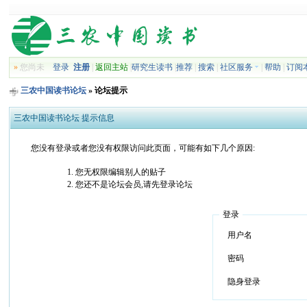
»
您尚未
登录
注册
|
返回主站
|
研究生读书
|
推荐
|
搜索
|
社区服务
|
帮助
|
订阅
三农中国读书论坛
» 论坛提示
三农中国读书论坛 提示信息
您没有登录或者您没有权限访问此页面，可能有如下几个原因:
您无权限编辑别人的贴子
您还不是论坛会员,请先登录论坛
登录
用户名
密码
隐身登录