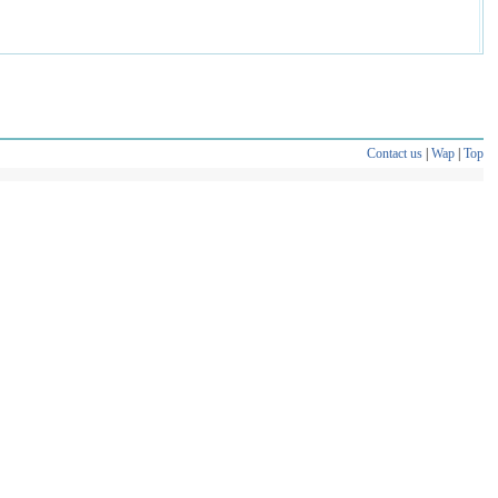
Contact us
|
Wap
|
Top