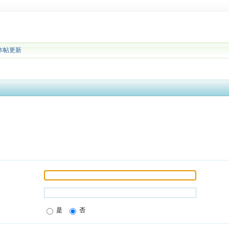
本帖更新
是
否