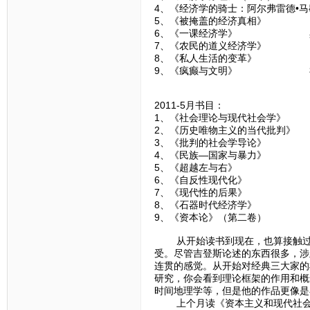
4、《经济学的骑士：阿尔弗雷德•
5、《被掩盖的经济真相》 
6、《一课经济学》 黑
7、《农民的道义经济学》
8、《私人生活的变革》 
9、《疯癫与文明》 
2011-5月书目：
1、《社会理论与现代社会
2、《历史唯物主义的当代批
3、《批判的社会学导论
4、《民族—国家与暴力
5、《超越左与右》 
6、《自反性现代化》
7、《现代性的后果》
8、《石器时代经济学》
9、《资本论》（第二卷
从开始读书到现在，也算接触过一
受。尽管吉登斯论述的东西很多，涉
连贯的感觉。从开始对经典三大家的
研究，你会看到理论框架的作用和概
时间地理学等，但是他的作品更像是
上个月读《资本主义和现代社会理