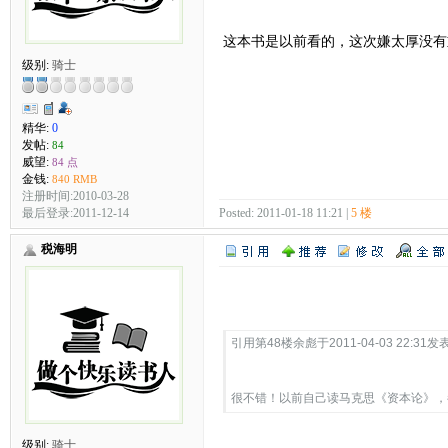
这本书是以前看的，这次嫌太厚没有
级别:
骑士
精华:
0
发帖:
84
威望:
84 点
金钱:
840 RMB
注册时间:2010-03-28
最后登录:2011-12-14
Posted: 2011-01-18 11:21 |
5 楼
税海明
Quote:
引用第48楼余彪于2011-04-03 22:31发表
很不错！以前自己读马克思《资本论》
级别:
骑士