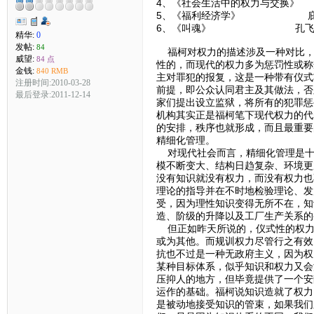
4、《社会生活中的权力与交换
5、《福利经济学》 庇
6、《叫魂》 孔飞
精华:
0
发帖:
84
福柯对权力的描述涉及一种对比，
威望:
84 点
性的，而现代的权力多为惩罚性或称
金钱:
840 RMB
主对罪犯的报复，这是一种带有仪式
注册时间:2010-03-28
前提，即公众认同君主及其做法，否
最后登录:2011-12-14
家们提出设立监狱，将所有的犯罪惩
机构其实正是福柯笔下现代权力的代
的安排，秩序也就形成，而且最重要
精细化管理。
对现代社会而言，精细化管理是十
模不断变大、结构日趋复杂、环境更
没有知识就没有权力，而没有权力也
理论的指导并在不时地检验理论、发
受，因为理性知识变得无所不在，知
造、阶级的升降以及工厂生产关系的
但正如昨天所说的，仪式性的权力
或为其他。而规训权力尽管行之有效
抗也不过是一种无政府主义，因为权
某种目标体系，似乎知识和权力又会
压抑人的地方，但毕竟提供了一个安
运作的基础。福柯说知识造就了权力
是被动地接受知识的管束，如果我们