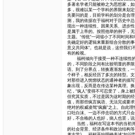
多著名学者只能被称之为思想家，如
多，很难以某一个学科的界限来划定
先要问的是，目前学科的划分是合理
测，我的依据在于福柯对于历史中总
现出一种连续性、因果关系、进步性
是属于上帝的。按照他举的例子，无论
主题。“传统”一词缩小了不同时间和
先确定好的逻辑来重新组合分散的事
意义共同体”。也就是说，这些我们
有的检视。
福柯倾向于接受一种不连续性的、
的，不同阶段之间有比较明显的界限
语。到了分界点，转换逐渐发生，一
个样子，相反经历了多次的转型。文
对那些进入恍惚状态的通神者的描写
象出现，反而是在传达某种真理。换
纪，“疯人”变得不可忍受了，身上被
但究其实质，不过是因为这时期的经
值，而那些疯言疯语、无法完成要求
绝对的权威凌驾“疯癫”之上。自此
口吐白沫、一边不停念叨的方式只会
好，不合格的人也好，病人也罢，说
当然，福柯在写这本书的当初并没
的社会背景、经济条件和政治结构等
考古学》，福柯开始明确表述“知识