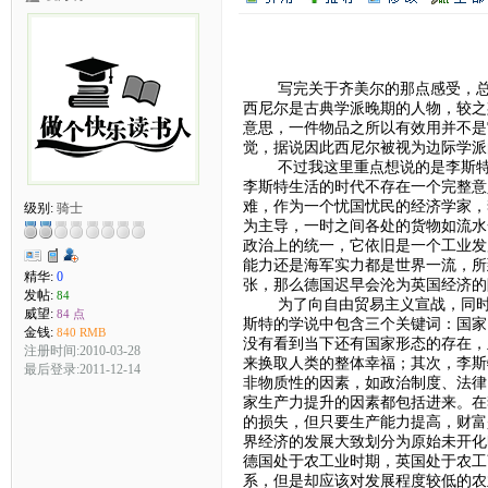
（
写完关于齐美尔的那点感受，总算
西尼尔是古典学派晚期的人物，较之
意思，一件物品之所以有效用并不是
觉，据说因此西尼尔被视为边际学派
不过我这里重点想说的是李斯特，
李斯特生活的时代不存在一个完整意
难，作为一个忧国忧民的经济学家，
级别:
骑士
为主导，一时之间各处的货物如流水
政治上的统一，它依旧是一个工业发
能力还是海军实力都是世界一流，所
精华:
0
张，那么德国迟早会沦为英国经济的
发帖:
84
为了向自由贸易主义宣战，同时也
威望:
84 点
斯特的学说中包含三个关键词：国家
金钱:
840 RMB
没有看到当下还有国家形态的存在，
注册时间:2010-03-28
来换取人类的整体幸福；其次，李斯
最后登录:2011-12-14
非物质性的因素，如政治制度、法律
家生产力提升的因素都包括进来。在
的损失，但只要生产能力提高，财富
界经济的发展大致划分为原始未开化
德国处于农工业时期，英国处于农工
系，但是却应该对发展程度较低的农