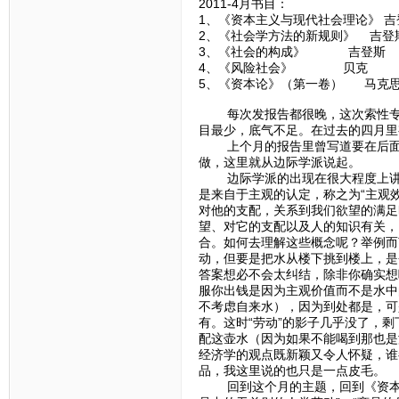
2011-4月书目：
1、《资本主义与现代社会理论》 吉
2、《社会学方法的新规则》 吉登
3、《社会的构成》 吉登斯
4、《风险社会》 贝克
5、《资本论》（第一卷） 马克
每次发报告都很晚，这次索性专门
目最少，底气不足。在过去的四月里
上个月的报告里曾写道要在后面的
做，这里就从边际学派说起。
边际学派的出现在很大程度上讲是
是来自于主观的认定，称之为“主观
对他的支配，关系到我们欲望的满足
望、对它的支配以及人的知识有关，
合。如何去理解这些概念呢？举例而
动，但要是把水从楼下挑到楼上，是
答案想必不会太纠结，除非你确实想
服你出钱是因为主观价值而不是水中
不考虑自来水），因为到处都是，可
有。这时“劳动”的影子几乎没了，
配这壶水（因为如果不能喝到那也是
经济学的观点既新颖又令人怀疑，谁
品，我这里说的也只是一点皮毛。
回到这个月的主题，回到《资本论