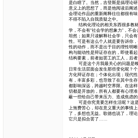
是白瞎了。当然，吉登斯是搞理论研
意义上的思想了，而是他阅读后阐述
会理论作品的重新阐释往往都很有味
不得不陷入自我质疑之中。
结构化理论的相关东西很多教材里
学，不会有“社会学的想象力”，不
坦然；如果只读解释社会学，只会有
性。可是有这么个人就是要告诉你，
性的动作，而不是出于目的理性明晰
构与能动性是辩证存在的，即使看起
结构要素，前者如罢工的工人，后者
可是这个月我最关心的问题是晚期
日常生活层面会发生那些变化呢？个
方化辩证存在；个体化出现；现代性
有，丰富多彩，也导致了在其中生存
都影响深远，跨越时空界限。在这样
切都是开放的，所有人都要有心理准
蔽一些给自己带来压力、造成焦虑的
可是你究竟要怎样生活呢？这是一
上煞费苦心，却在意义重大的事情上
了，多想也无益。歌德也说了，理论
它只是拟合罢了……