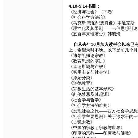
4.10-5.14书目：
《经济与社会》（下卷）
《社会科学方法论》
《马克斯.韦伯思想肖像》本迪克斯
《理性化及其限制——韦伯思想引论
《五百年来谁著史》韩毓海
自从去年10月加入读书会以来
已
上，希望为时不晚。以下是前几个月
《迪尔凯姆论宗教》
《教育思想的演进》
《孟德斯鸠与卢梭》
《实用主义与社会学》
《原始分类》
《道德教育》
《宗教生活的基本形式》
《乱伦禁忌及其起源》
《社会学与哲学》
《社会学方法的准则》
《发现社会之旅——西方社会学思想
《社会学主要思潮》关于涂尔干的一
《古犹太教》
《中国的宗教；宗教与世界》
《印度的宗教——印度教与佛教》