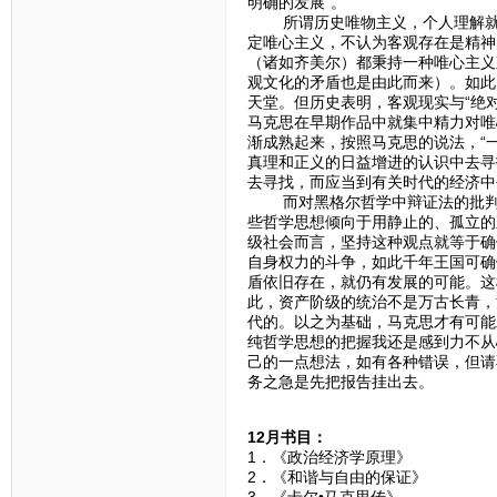
明确的发展”。
所谓历史唯物主义，个人理解就是
定唯心主义，不认为客观存在是精神
（诸如齐美尔）都秉持一种唯心主义
观文化的矛盾也是由此而来）。如此
天堂。但历史表明，客观现实与“绝
马克思在早期作品中就集中精力对唯
渐成熟起来，按照马克思的说法，“
真理和正义的日益增进的认识中去寻
去寻找，而应当到有关时代的经济中
而对黑格尔哲学中辩证法的批判性
些哲学思想倾向于用静止的、孤立的
级社会而言，坚持这种观点就等于确
自身权力的斗争，如此千年王国可确
盾依旧存在，就仍有发展的可能。这
此，资产阶级的统治不是万古长青，
代的。以之为基础，马克思才有可能
纯哲学思想的把握我还是感到力不从
己的一点想法，如有各种错误，但请
务之急是先把报告挂出去。
12月书目：
1．《政治经济学原理》
2．《和谐与自由的保
3．《卡尔•马克思传