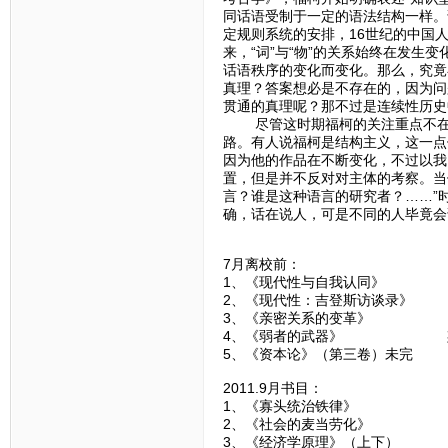
同话语受制于一定的语法结构一样。
定规则系统的安排，16世纪的中国
来，“词”与“物”的关系始终在发生
话语秩序的变化而变化。那么，究竟
真理？答案想必是不存在的，因为问
贯通的真理呢？那不过是连续性历史
尽管这时期福柯的关注重点不在于
路。有人说福柯是结构主义，这一点
因为他的作品在不断变化，不过以我
置，但是并不反对对主体的考察。当
言？谁是这种语言的研究者？……”
确，话在说人，可是不同的人毕竟会
7月离校前：
1、《现代性与自我认同》
2、《现代性：吉登斯访谈录》
3、《亲密关系的变革》 
4、《弱者的武器》 斯
5、《资本论》（第三卷）未
2011.9月书目：
1、《寡头统治铁律》 
2、《社会的麦当劳化》 
3、《经济学原理》（上下）