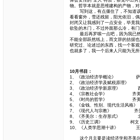
物。哲学本就是思维建构的产物，对
写到这，有点僵住了，不知道该如
看看窗外，雪还残留，阳光依旧，偶
封闭又让我感到了一点安全，毕竟我
欲坠的木门，不过外面那么冷，有门
最后再罗嗦一点吧，因为我已然感
不能全部跃然纸上，而文辞的拮据也
研究过、论述过的东西，找一个客观
也就多了，我一个后来人只能为无所
10月书目：
1、《政治经济学概论》 萨
2、《政治经济学及赋税原理》
3、《政治经济学新原理》 
4、《宗教社会学》 齐美
5、《时尚的哲学》 齐美
6、《金钱、性别、现代生活风格
7、《现代人与宗教》 齐
8、《齐美尔：生存形式》 
9、《历史三调》 柯文
10、《人类学思潮十讲》 王
这个月主要是读经济学和齐美尔，