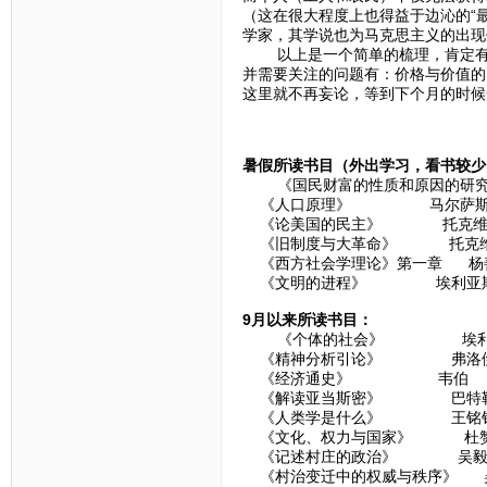
（这在很大程度上也得益于边沁的“
学家，其学说也为马克思主义的出现
以上是一个简单的梳理，肯定有很
并需要关注的问题有：价格与价值的
这里就不再妄论，等到下个月的时候
暑假所读书目（外出学习，看书较少
《国民财富的性质和原因的研究》
《人口原理》 马尔萨
《论美国的民主》 托克维
《旧制度与大革命》 托克
《西方社会学理论》第一章 杨
《文明的进程》 埃利亚
9月以来所读书目：
《个体的社会》 埃利
《精神分析引论》 弗洛
《经济通史》 韦伯
《解读亚当斯密》 巴特
《人类学是什么》 王铭
《文化、权力与国家》 杜
《记述村庄的政治》 吴
《村治变迁中的权威与秩序》 