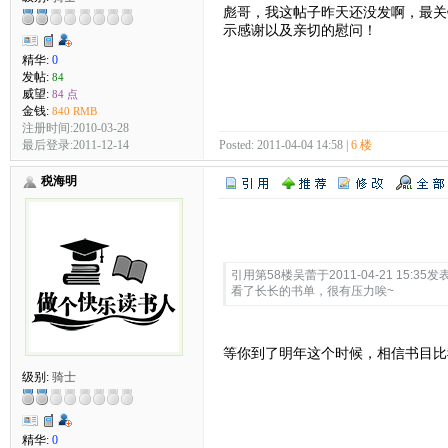
彪哥，我这帖子昨天还没发啊，最关
示感谢以及亲切的慰问！
精华:
0
发帖:
84
威望:
84 点
金钱:
840 RMB
注册时间:2010-03-28
最后登录:2011-12-14
Posted: 2011-04-04 14:58 |
6 楼
税海明
Quote:
引用第58楼吴蕾于2011-04-21 15:35发表
看了长长的书单，很有压力唉~
等你到了明年这个时候，相信书目比
级别:
骑士
精华:
0