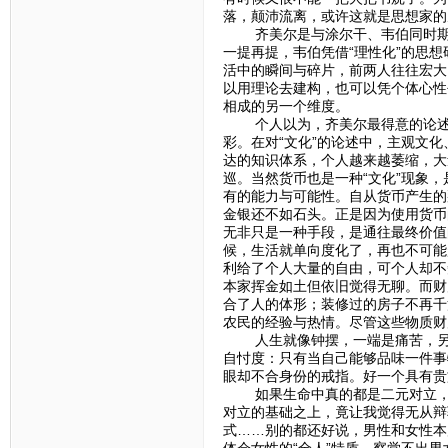
落，颠沛流离，或许这就是思想家的
齐美尔是与涂尔干、韦伯同时期的
一提再提，韦伯凭借“理性化”的思想
活中的瞬间与碎片，前两人往往宏大
以用理论去建构，也可以凭个体心性
相成的另一个维度。
个人以为，齐美尔最得意的论述应该
彩。在对“文化”的论述中，主观文
达的知识体系，个人越来越萎缩，大
巡。当然货币也是一种“文化”现象
有的能力与可能性。自从货币产生的
金银还不如石头。正是因为使用货币
无非只是一种手段，是通往最终价值
候，生活就单向度化了，再也不可能
利给了个人大量的自由，可个人却不
本家挥金如土但依旧觉得无聊。而财
合了人的体形；装修过的房子不再千
农民的经验与热情。尽管这些物质财
人生就像钟摆，一端是痛苦，另一
自忖度：只有当自己能够品味一件事
眼却不合身份的戒指。好一个具有贵
如果生命中真的都是二元对立，那
对立的基础之上，竟让我觉得无从辩
式……别的都还好说，男性和女性本
体会女性的“全人”特质，察觉不出