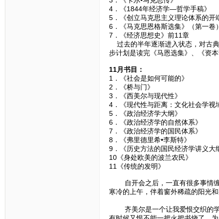
4．《1844年经济学—哲
5．《创立马克思主义理论体系
6．《马克思恩格斯选集》（
7．《经济思想史》前11章 
过去的半年逐渐进入状态，对古典
步计划是读完《马恩选集》、《资本
11月书目：
1．《社会是如何可能
2．《桥与门》
3．《西美尔与现代
4．《现代性与距离：文化社会学
5．《政治经济学大纲
6．《政治经济学的自然
7．《政治经济学的国民
8．《弗里德里希•李斯特
9．《历史方法的国民经济学
10《身处欧美的波兰农民
11《传统的发明》 
自开会之后，一直有很多事情缠身
寒冷的上午，伴着窗外稀疏的阳光和
（一
齐美尔是一个让我爱恨交织的学者
有时候又恨不能一把火把书烧了。为