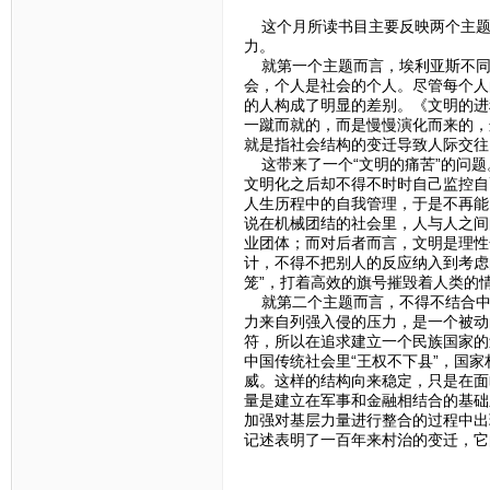
这个月所读书目主要反映两个主题，
力。
就第一个主题而言，埃利亚斯不同
会，个人是社会的个人。尽管每个人
的人构成了明显的差别。《文明的进
一蹴而就的，而是慢慢演化而来的，
就是指社会结构的变迁导致人际交往
这带来了一个“文明的痛苦”的问题
文明化之后却不得不时时自己监控自
人生历程中的自我管理，于是不再能
说在机械团结的社会里，人与人之间
业团体；而对后者而言，文明是理性
计，不得不把别人的反应纳入到考虑
笼”，打着高效的旗号摧毁着人类的
就第二个主题而言，不得不结合中
力来自列强入侵的压力，是一个被动
符，所以在追求建立一个民族国家的
中国传统社会里“王权不下县”，国
威。这样的结构向来稳定，只是在面
量是建立在军事和金融相结合的基础
加强对基层力量进行整合的过程中出
记述表明了一百年来村治的变迁，它