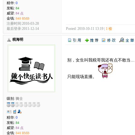
精华:
0
发帖:
84
威望:
84 点
金钱:
840 RMB
注册时间:2010-03-28
最后登录:2011-12-14
Posted: 2010-10-11 13:19 |
1 楼
税海明
别，女生叫我税哥我还有点不敢当…
只能现场直播。
级别:
骑士
精华:
0
发帖:
84
威望:
84 点
金钱:
840 RMB