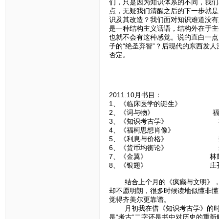
们，只是因为知识体系的不同，我们
点，无疑我们清醒之后的下一步就是
识及其改造？我们面对知识难道没有
是一种结构主义话语，结构外在于主
也就不会有这种感觉。说的直白一点
子的“绝圣弃智”？后现代的东西发
否定。
2011.10月书目：
1、《临床医学的诞生》
2、《词与物》 福
3、《知识考古学》 
4、《福柯思想肖像》 
5、《利息与价格》 魏
6、《货币均衡论》 米
7、《金翼》 林耀
8、《银翅》 庄孔
结合上个月的《疯癫与文明》，福
却不愿明朗，很多时候读地似懂非懂
觉得齐美尔更靠谱。
月初我在借《知识考古学》的时候
是“考古”二字还是书中对历史的重