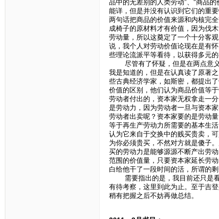
品中的无差别的人类劳动”、“商品
能详，但是并没有认识到它们的重要
两句话把商品的价值来源和内核完全
成椅子的原材料才有价值，因为伐木
劳动量，所以这奠定了一个十分客观
说，我个人对劳动价值论现在是有怀
些理论流派平等看待，以获得多元的
尽管有了怀疑，但是在两点意义上
我是知道的，但是在认真读了原著之
些古典经济学家，如斯密，都提出了
价值的区别，他们认为商品价值等于
劳动者付出的，资本家无权拿走一分
是劳动力，因为劳动者一旦与资本家
劳动者出卖呢？资本家要的是劳动量
等于再生产劳动力所需要的基本生活
认为它来自于交换中的贱买贵卖，可
为你必须贵买，不然对方就是傻子。
买的劳动力是能够源源不断产出劳动
范围的价值量，只要资本家延长劳动
白给他干了一段时间的活，所谓的
需要指出的是，我目前还只是看到
有待考察，这里到此为止。至于吉登
稍有把握之后不妨再做总结。