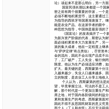
论）读起来不是那么明白，另一方面
国富民强长期以来都是一个国家所
密之前有两个很重要的学派，一个是
必须不断地积累货币，这主要通过三
为指导的西班牙等国逐渐衰落了。继
能是农业产品。在这派学者的眼中，
种思想为指导，中国倒是最富强的了
《国富论》的发表揭开了一个新的
为新兴资产阶级的代表，斯密认为财
面必须积累资本大力发展生产，另一
派的集大成者，他在一定程度上继承
与“萨伊定律”有点类似），尽管资
金的流向，因此不会出现产品卖不出
了，工厂破产，工人失业，银行倒闭
限度。他认为生产必须适应消费，如
扩大。最关键的是，西斯蒙第十分注
入越来越少，失业人口越来越多。因
立的制度，是农业工人分享土地收入
个人认为，西斯蒙第的想法是好的
望，毕竟掌握立法、司法的不是工人
解，那个时代是一个更加注重生产和
席之地，对于国内各阶级间的利益分
累和发展生产的考虑。西斯蒙第面对
因此不得不反思国民财富的意义究竟
而个人（工人和农民）不仅无法获得