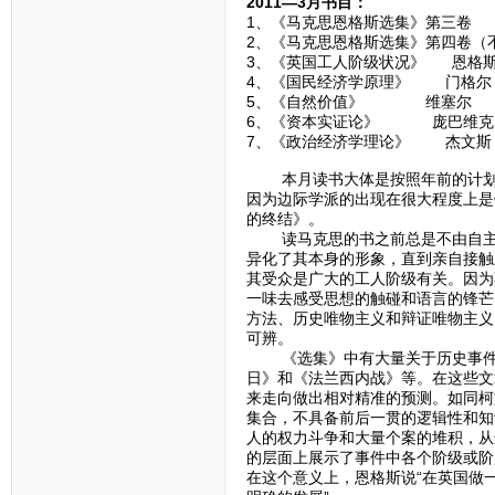
2011—3月书目：
1、《马克思恩格斯选集》第三卷
2、《马克思恩格斯选集》第四卷（
3、《英国工人阶级状况》 恩格
4、《国民经济学原理》 门格尔
5、《自然价值》 维塞尔
6、《资本实证论》 庞巴维克
7、《政治经济学理论》 杰文斯
本月读书大体是按照年前的计划在
因为边际学派的出现在很大程度上是
的终结》。
读马克思的书之前总是不由自主地
异化了其本身的形象，直到亲自接触
其受众是广大的工人阶级有关。因为
一味去感受思想的触碰和语言的锋芒
方法、历史唯物主义和辩证唯物主义
可辨。
《选集》中有大量关于历史事件的
日》和《法兰西内战》等。在这些文
来走向做出相对精准的预测。如同柯
集合，不具备前后一贯的逻辑性和知
人的权力斗争和大量个案的堆积，从
的层面上展示了事件中各个阶级或阶
在这个意义上，恩格斯说“在英国做