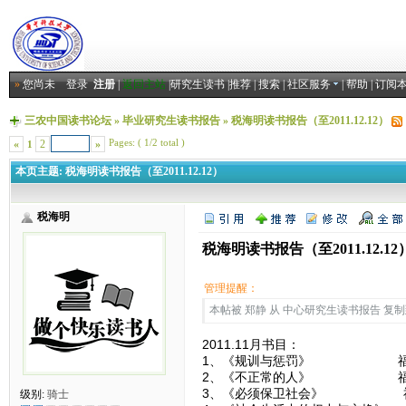
»
您尚未
登录
注册
|
返回主站
|
研究生读书
|
推荐
|
搜索
|
社区服务
|
帮助
|
订阅
三农中国读书论坛
»
毕业研究生读书报告
»
税海明读书报告（至2011.12.12）
Pages: ( 1/2 total )
«
2
»
1
本页主题:
税海明读书报告（至2011.12.12）
税海明
税海明读书报告（至2011.12.12
管理提醒：
本帖被 郑静 从 中心研究生读书报告 复制到本区
2011.11月书目：
1、《规训与惩罚》 福
2、《不正常的人》 福
3、《必须保卫社会》 
级别:
骑士