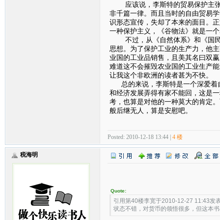
应该说，李斯特的贸易保护主张在
非千篇一律。而且当时的自由贸易学
识形态宣传，失却了本来的面目。正
一种保护主义，《谷物法》就是一个
不过，从《自然体系》和《国民体
思想。为了保护工业的生产力，他主
业国的工业品销售，且美其名曰双赢
难道这不会摧毁农业国的工业生产能
让我这个非欧洲的读者甚为不快。
总的来说，李斯特是一个深爱着自
和经济发展弄得有家不能回，这是一
考，也算是对他的一种莫大的肯定。
般后继无人，算是安慰吧。
Posted: 2010-12-18 13:44 |
4 楼
税海明
Quote:
引用第40楼李宽于2010-12-27 11:43发表
状态不错，对货币的领悟很多，但这本书