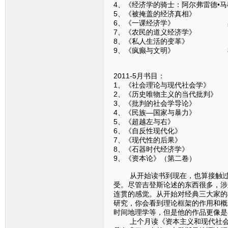
4、《经济学的骑士：阿尔弗雷德•
5、《被掩盖的经济真相》 
6、《一课经济学》 黑
7、《农民的道义经济学》
8、《私人生活的变革》 
9、《疯癫与文明》 
2011-5月书目：
1、《社会理论与现代社会
2、《历史唯物主义的当代批
3、《批判的社会学导论
4、《民族—国家与暴力
5、《超越左与右》 
6、《自反性现代化》
7、《现代性的后果》
8、《石器时代经济学》
9、《资本论》（第二卷
从开始读书到现在，也算接触过一
受。尽管吉登斯论述的东西很多，涉
连贯的感觉。从开始对经典三大家的
研究，你会看到理论框架的作用和概
时间地理学等，但是他的作品更像是
上个月读《资本主义和现代社会理