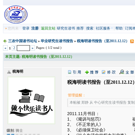
»
您尚未
登录
注册
|
返回主站
|
研究生读书
|
推荐
|
搜索
|
社区服务
|
帮助
|
订阅
三农中国读书论坛
»
毕业研究生读书报告
»
税海明读书报告（至2011.12.12）
Pages: ( 1/2 total )
«
2
»
1
本页主题:
税海明读书报告（至2011.12.12）
税海明
税海明读书报告（至2011.12.12
管理提醒：
本帖被 郑静 从 中心研究生读书报告 复制到本区
2011.11月书目：
1、《规训与惩罚》 福
2、《不正常的人》 福
3、《必须保卫社会》 
级别:
骑士