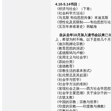
4.10-5.14书目：
《经济与社会》（下卷）
《社会科学方法论》
《马克斯.韦伯思想肖像》本迪克斯
《理性化及其限制——韦伯思想引论
《五百年来谁著史》韩毓海
自从去年10月加入读书会以来
已
上，希望为时不晚。以下是前几个月
《迪尔凯姆论宗教》
《教育思想的演进》
《孟德斯鸠与卢梭》
《实用主义与社会学》
《原始分类》
《道德教育》
《宗教生活的基本形式》
《乱伦禁忌及其起源》
《社会学与哲学》
《社会学方法的准则》
《发现社会之旅——西方社会学思想
《社会学主要思潮》关于涂尔干的一
《古犹太教》
《中国的宗教；宗教与世界》
《印度的宗教——印度教与佛教》
《宗教社会学》