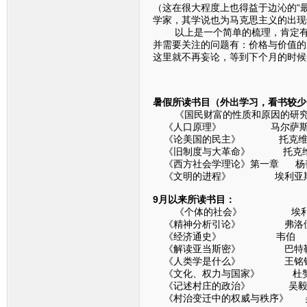
（这在很大程度上也得益于边沁的“
学家，其学说也为马克思主义的出现
以上是一个简单的梳理，肯定有很
并需要关注的问题有：价格与价值的
这里就不再妄论，等到下个月的时候
暑假所读书目（外出学习，看书较少
《国民财富的性质和原因的研究》
《人口原理》 马尔萨
《论美国的民主》 托克维
《旧制度与大革命》 托克
《西方社会学理论》第一章 杨
《文明的进程》 埃利亚
9月以来所读书目：
《个体的社会》 埃利
《精神分析引论》 弗洛
《经济通史》 韦伯
《解读亚当斯密》 巴特
《人类学是什么》 王铭
《文化、权力与国家》 杜
《记述村庄的政治》 吴
《村治变迁中的权威与秩序》 