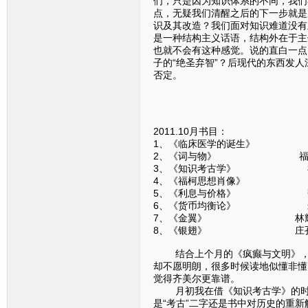
们，只是因为知识体系的不同，我们
点，无疑我们清醒之后的下一步就是
识及其改造？我们面对知识难道没有
是一种结构主义话语，结构外在于主
也就不会有这种感觉。说的直白一点
子的“绝圣弃智”？后现代的东西发
否定。
2011.10月书目：
1、《临床医学的诞生》
2、《词与物》 福
3、《知识考古学》 
4、《福柯思想肖像》 
5、《利息与价格》 魏
6、《货币均衡论》 米
7、《金翼》 林耀
8、《银翅》 庄孔
结合上个月的《疯癫与文明》，福
却不愿明朗，很多时候读地似懂非懂
觉得齐美尔更靠谱。
月初我在借《知识考古学》的时候
是“考古”二字还是书中对历史的重