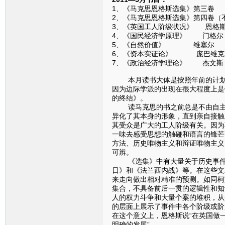
1、《马克思恩格斯选集》第三卷
2、《马克思恩格斯选集》第四卷（
3、《英国工人阶级状况》 恩格
4、《国民经济学原理》 门格尔
5、《自然价值》 维塞尔
6、《资本实证论》 庞巴维克
7、《政治经济学理论》 杰文斯
本月读书大体是按照年前的计划在
因为边际学派的出现在很大程度上是
的终结》。
读马克思的书之前总是不由自主地
异化了其本身的形象，直到亲自接触
其受众是广大的工人阶级有关。因为
一味去感受思想的触碰和语言的锋芒
方法、历史唯物主义和辩证唯物主义
可辨。
《选集》中有大量关于历史事件的
日》和《法兰西内战》等。在这些文
来走向做出相对精准的预测。如同柯
集合，不具备前后一贯的逻辑性和知
人的权力斗争和大量个案的堆积，从
的层面上展示了事件中各个阶级或阶
在这个意义上，恩格斯说“在英国做
明确的发展”。