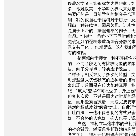
多著名学者只能被称之为思想家，如
多，很难以某一个学科的界限来划定
先要问的是，目前学科的划分是合理
测，我的依据在于福柯对于历史中总
现出一种连续性、因果关系、进步性
是属于上帝的。按照他举的例子，无论
主题。“传统”一词缩小了不同时间和
先确定好的逻辑来重新组合分散的事
意义共同体”。也就是说，这些我们
有的检视。
福柯倾向于接受一种不连续性的、
的，不同阶段之间有比较明显的界限
语。到了分界点，转换逐渐发生，一
个样子，相反经历了多次的转型。文
对那些进入恍惚状态的通神者的描写
象出现，反而是在传达某种真理。换
纪，“疯人”变得不可忍受了，身上被
但究其实质，不过是因为这时期的经
值，而那些疯言疯语、无法完成要求
绝对的权威凌驾“疯癫”之上。自此
口吐白沫、一边不停念叨的方式只会
好，不合格的人也好，病人也罢，说
当然，福柯在写这本书的当初并没
的社会背景、经济条件和政治结构等
考古学》，福柯开始明确表述“知识