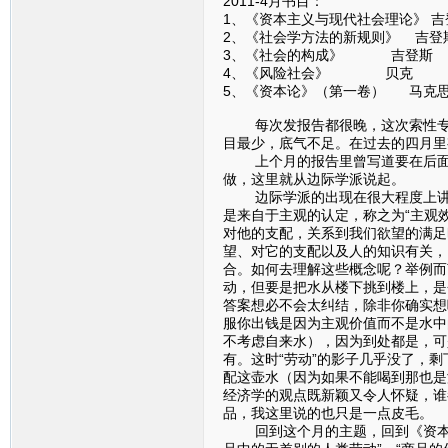
2011-4月书目：
1、《资本主义与现代社会理论》 吉
2、《社会学方法的新规则》 吉登
3、《社会的构成》 吉登斯
4、《风险社会》 贝克
5、《资本论》（第一卷） 马克
每次发报告都很晚，这次索性专门
目最少，底气不足。在过去的四月里
上个月的报告里曾写道要在后面的
做，这里就从边际学派说起。
边际学派的出现在很大程度上讲是
是来自于主观的认定，称之为“主观
对他的支配，关系到我们欲望的满足
望、对它的支配以及人的知识有关，
合。如何去理解这些概念呢？举例而
动，但要是把水从楼下挑到楼上，是
答案想必不会太纠结，除非你确实想
服你出钱是因为主观价值而不是水中
不考虑自来水），因为到处都是，可
有。这时“劳动”的影子几乎没了，
配这壶水（因为如果不能喝到那也是
经济学的观点既新颖又令人怀疑，谁
品，我这里说的也只是一点皮毛。
回到这个月的主题，回到《资本论