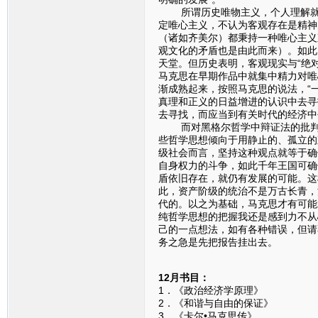
所谓历史唯物主义，个人理解就是
定唯心主义，不认为客观存在是精神
（诸如齐美尔）都秉持一种唯心主义
观文化的矛盾也是由此而来）。如此
天堂。但历史表明，客观现实与“绝
马克思在早期作品中就集中精力对唯
渐成熟起来，按照马克思的说法，“
真理和正义的日益增进的认识中去寻
去寻找，而应当到有关时代的经济中
而对黑格尔哲学中辩证法的批判性
些哲学思想倾向于用静止的、孤立的
级社会而言，坚持这种观点就等于确
自身权力的斗争，如此千年王国可确
盾依旧存在，就仍有发展的可能。这
此，资产阶级的统治不是万古长青，
代的。以之为基础，马克思才有可能
纯哲学思想的把握我还是感到力不从
己的一点想法，如有各种错误，但请
务之急是先把报告挂出去。
12月书目：
1．《政治经济学原理》
2．《和谐与自由的保
3．《卡尔•马克思传