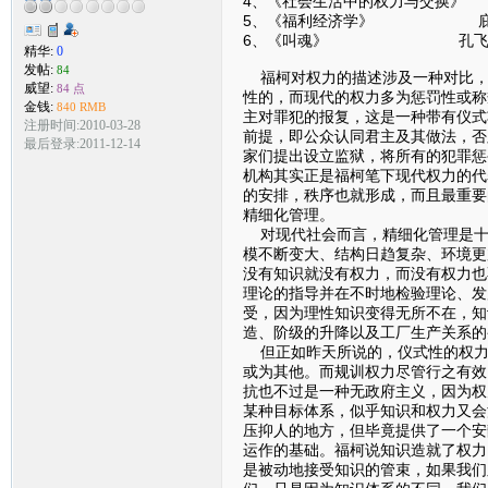
4、《社会生活中的权力与交换
5、《福利经济学》 庇
6、《叫魂》 孔飞
精华:
0
发帖:
84
福柯对权力的描述涉及一种对比，
威望:
84 点
性的，而现代的权力多为惩罚性或称
金钱:
840 RMB
主对罪犯的报复，这是一种带有仪式
注册时间:2010-03-28
前提，即公众认同君主及其做法，否
最后登录:2011-12-14
家们提出设立监狱，将所有的犯罪惩
机构其实正是福柯笔下现代权力的代
的安排，秩序也就形成，而且最重要
精细化管理。
对现代社会而言，精细化管理是十
模不断变大、结构日趋复杂、环境更
没有知识就没有权力，而没有权力也
理论的指导并在不时地检验理论、发
受，因为理性知识变得无所不在，知
造、阶级的升降以及工厂生产关系的
但正如昨天所说的，仪式性的权力
或为其他。而规训权力尽管行之有效
抗也不过是一种无政府主义，因为权
某种目标体系，似乎知识和权力又会
压抑人的地方，但毕竟提供了一个安
运作的基础。福柯说知识造就了权力
是被动地接受知识的管束，如果我们