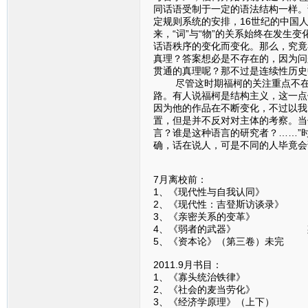
同话语受制于一定的语法结构一样。
定规则系统的安排，16世纪的中国
来，“词”与“物”的关系始终在发生
话语秩序的变化而变化。那么，究竟
真理？答案想必是不存在的，因为问
贯通的真理呢？那不过是连续性历史
尽管这时期福柯的关注重点不在于
路。有人说福柯是结构主义，这一点
因为他的作品在不断变化，不过以我
置，但是并不反对对主体的考察。当
言？谁是这种语言的研究者？……”
确，话在说人，可是不同的人毕竟会
7月离校前：
1、《现代性与自我认同》
2、《现代性：吉登斯访谈录》
3、《亲密关系的变革》 
4、《弱者的武器》 斯
5、《资本论》（第三卷）未
2011.9月书目：
1、《寡头统治铁律》 
2、《社会的麦当劳化》 
3、《经济学原理》（上下）