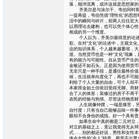
落，颠沛流离，或许这就是思想家的
齐美尔是与涂尔干、韦伯同时期的
一提再提，韦伯凭借“理性化”的思想
活中的瞬间与碎片，前两人往往宏大
以用理论去建构，也可以凭个体心性
相成的另一个维度。
个人以为，齐美尔最得意的论述应该
彩。在对“文化”的论述中，主观文
达的知识体系，个人越来越萎缩，大
巡。当然货币也是一种“文化”现象
有的能力与可能性。自从货币产生的
金银还不如石头。正是因为使用货币
无非只是一种手段，是通往最终价值
候，生活就单向度化了，再也不可能
利给了个人大量的自由，可个人却不
本家挥金如土但依旧觉得无聊。而财
合了人的体形；装修过的房子不再千
农民的经验与热情。尽管这些物质财
人生就像钟摆，一端是痛苦，另一
自忖度：只有当自己能够品味一件事
眼却不合身份的戒指。好一个具有贵
如果生命中真的都是二元对立，那
对立的基础之上，竟让我觉得无从辩
式……别的都还好说，男性和女性本
体会女性的“全人”特质，察觉不出