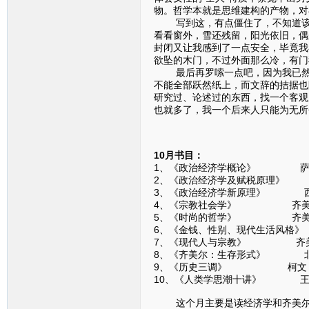
物。哲学本就是思维建构的产物，对
写到这，有点僵住了，不知道该如
看看窗外，雪还残留，阳光依旧，偶
封闭又让我感到了一点安全，毕竟我
欲坠的木门，不过外面那么冷，有门
最后再罗嗦一点吧，因为我已然感
不能全部跃然纸上，而文辞的拮据也
研究过、论述过的东西，找一个客观
也就多了，我一个后来人只能为无所
10月书目：
1、《政治经济学概论》 萨
2、《政治经济学及赋税原理》
3、《政治经济学新原理》 
4、《宗教社会学》 齐美
5、《时尚的哲学》 齐美
6、《金钱、性别、现代生活风格
7、《现代人与宗教》 齐
8、《齐美尔：生存形式》 
9、《历史三调》 柯文
10、《人类学思潮十讲》 王
这个月主要是读经济学和齐美尔，