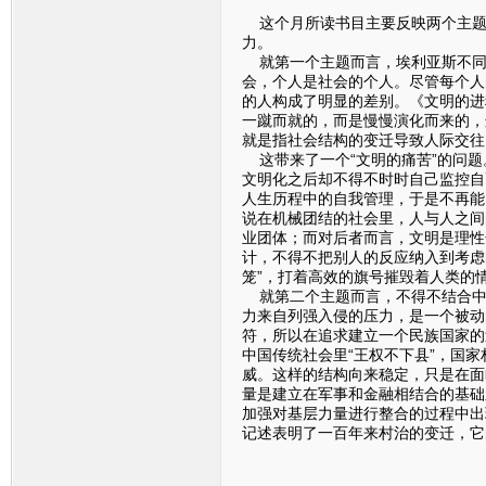
这个月所读书目主要反映两个主题，
力。
就第一个主题而言，埃利亚斯不同
会，个人是社会的个人。尽管每个人
的人构成了明显的差别。《文明的进
一蹴而就的，而是慢慢演化而来的，
就是指社会结构的变迁导致人际交往
这带来了一个“文明的痛苦”的问题
文明化之后却不得不时时自己监控自
人生历程中的自我管理，于是不再能
说在机械团结的社会里，人与人之间
业团体；而对后者而言，文明是理性
计，不得不把别人的反应纳入到考虑
笼”，打着高效的旗号摧毁着人类的
就第二个主题而言，不得不结合中
力来自列强入侵的压力，是一个被动
符，所以在追求建立一个民族国家的
中国传统社会里“王权不下县”，国
威。这样的结构向来稳定，只是在面
量是建立在军事和金融相结合的基础
加强对基层力量进行整合的过程中出
记述表明了一百年来村治的变迁，它