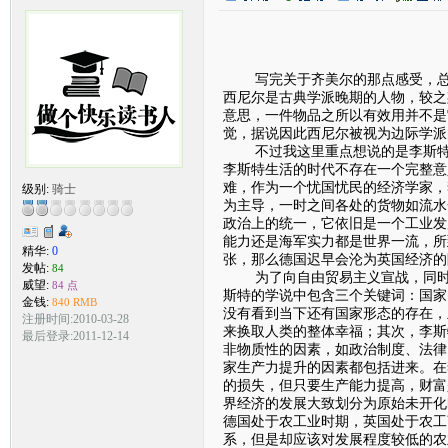
（
写完关于齐美尔的那点感受，总算
西尼尔是古典学派晚期的人物，较之
意思，一件物品之所以有效用并不是
觉，据说因此西尼尔被视为边际学派
不过我这里重点想说的是李斯特，
李斯特生活的时代不存在一个完整意
难，作为一个忧国忧民的经济学家，
级别:
骑士
为主导，一时之间各处的货物如流水
政治上的统一，它依旧是一个工业发
能力还是海军实力都是世界一流，所
精华:
0
张，那么德国迟早会沦为英国经济的
发帖:
84
为了向自由贸易主义宣战，同时也
威望:
84 点
斯特的学说中包含三个关键词：国家
金钱:
840 RMB
没有看到当下还有国家形态的存在，
注册时间:2010-03-28
来换取人类的整体幸福；其次，李斯
最后登录:2011-12-14
非物质性的因素，如政治制度、法律
家生产力提升的因素都包括进来。在
的损失，但只要生产能力提高，财富
界经济的发展大致划分为原始未开化
德国处于农工业时期，英国处于农工
系，但是却应该对发展程度较低的农