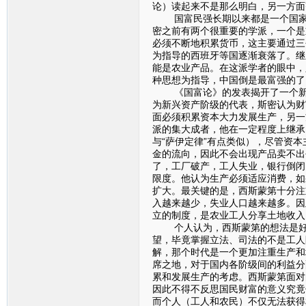
论）读起来不是那么明白，另一方面
国富民强长期以来都是一个国家所
密之前有两个很重要的学派，一个是
必须不断地积累货币，这主要通过三
为指导的西班牙等国逐渐衰落了。继
能是农业产品。在这派学者的眼中，
种思想为指导，中国倒是最富强的了
《国富论》的发表揭开了一个新的
为新兴资产阶级的代表，斯密认为财
面必须积累资本大力发展生产，另一
派的集大成者，他在一定程度上继承
与“萨伊定律”有点类似），尽管资
金的流向，因此不会出现产品卖不出
了，工厂破产，工人失业，银行倒闭
限度。他认为生产必须适应消费，如
扩大。最关键的是，西斯蒙第十分注
入越来越少，失业人口越来越多。因
立的制度，是农业工人分享土地收入
个人认为，西斯蒙第的想法是好的
望，毕竟掌握立法、司法的不是工人
解，那个时代是一个更加注重生产和
席之地，对于国内各阶级间的利益分
累和发展生产的考虑。西斯蒙第面对
因此不得不反思国民财富的意义究竟
而个人（工人和农民）不仅无法获得