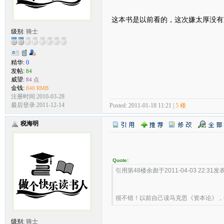
这本书是以前看的，这次嫌太厚没有
级别:
骑士
精华:
0
发帖:
84
威望:
84 点
金钱:
840 RMB
注册时间:2010-03-28
最后登录:2011-12-14
Posted: 2011-01-18 11:21 |
5 楼
税海明
Quote:
引用第48楼余彪于2011-04-03 22:31发表
很不错！以前自己读马克思《资本论》
级别:
骑士