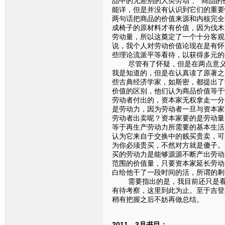
品中的无差别的人类劳动”、“商品
能详，但是并没有认识到它们的重要
两句话把商品的价值来源和内核完全
成椅子的原材料才有价值，因为伐木
劳动量，所以这奠定了一个十分客观
说，我个人对劳动价值论现在是有怀
些理论流派平等看待，以获得多元的
尽管有了怀疑，但是在两点意义上
我是知道的，但是在认真读了原著之
些古典经济学家，如斯密，都提出了
价值的区别，他们认为商品价值等于
劳动者付出的，资本家无权拿走一分
是劳动力，因为劳动者一旦与资本家
劳动者出卖呢？资本家要的是劳动量
等于再生产劳动力所需要的基本生活
认为它来自于交换中的贱买贵卖，可
为你必须贵买，不然对方就是傻子。
买的劳动力是能够源源不断产出劳动
范围的价值量，只要资本家延长劳动
白给他干了一段时间的活，所谓的
需要指出的是，我目前还只是看到
有待考察，这里到此为止。至于吉登
稍有把握之后不妨再做总结。
2011—3月书目：