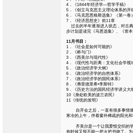
4．《1844年经济学—哲
5．《创立马克思主义理论体系
6．《马克思恩格斯选集》（
7．《经济思想史》前11章 
过去的半年逐渐进入状态，对古典
步计划是读完《马恩选集》、《资本
11月书目：
1．《社会是如何可能
2．《桥与门》
3．《西美尔与现代
4．《现代性与距离：文化社会学
5．《政治经济学大纲
6．《政治经济学的自然
7．《政治经济学的国民
8．《弗里德里希•李斯特
9．《历史方法的国民经济学
10《身处欧美的波兰农民
11《传统的发明》 
自开会之后，一直有很多事情缠身
寒冷的上午，伴着窗外稀疏的阳光和
（一
齐美尔是一个让我爱恨交织的学者
有时候又恨不能一把火把书烧了。为