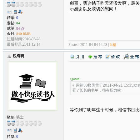
彪哥，我这帖子昨天还没发啊，最关
示感谢以及亲切的慰问！
精华:
0
发帖:
84
威望:
84 点
金钱:
840 RMB
注册时间:2010-03-28
最后登录:2011-12-14
Posted: 2011-04-04 14:58 |
6 楼
税海明
Quote:
引用第58楼吴蕾于2011-04-21 15:35发表
看了长长的书单，很有压力唉~
等你到了明年这个时候，相信书目比
级别:
骑士
精华:
0