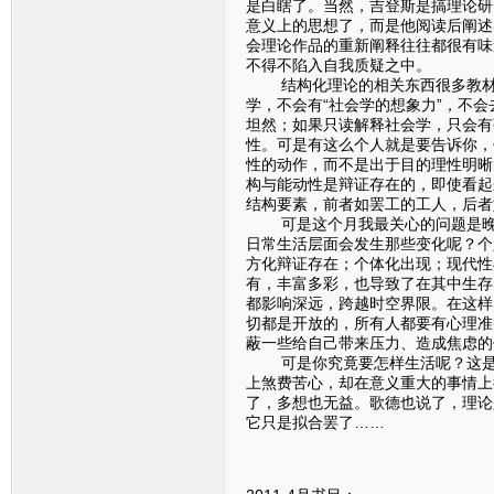
是白瞎了。当然，吉登斯是搞理论研
意义上的思想了，而是他阅读后阐述
会理论作品的重新阐释往往都很有味
不得不陷入自我质疑之中。
结构化理论的相关东西很多教材里
学，不会有“社会学的想象力”，不
坦然；如果只读解释社会学，只会有
性。可是有这么个人就是要告诉你，
性的动作，而不是出于目的理性明晰
构与能动性是辩证存在的，即使看起
结构要素，前者如罢工的工人，后者
可是这个月我最关心的问题是晚期
日常生活层面会发生那些变化呢？个
方化辩证存在；个体化出现；现代性
有，丰富多彩，也导致了在其中生存
都影响深远，跨越时空界限。在这样
切都是开放的，所有人都要有心理准
蔽一些给自己带来压力、造成焦虑的
可是你究竟要怎样生活呢？这是一
上煞费苦心，却在意义重大的事情上
了，多想也无益。歌德也说了，理论
它只是拟合罢了……