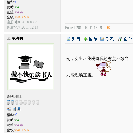
精华:
0
发帖:
84
威望:
84 点
金钱:
840 RMB
注册时间:2010-03-28
最后登录:2011-12-14
Posted: 2010-10-11 13:19 |
1 楼
税海明
别，女生叫我税哥我还有点不敢当…
只能现场直播。
级别:
骑士
精华:
0
发帖:
84
威望:
84 点
金钱:
840 RMB