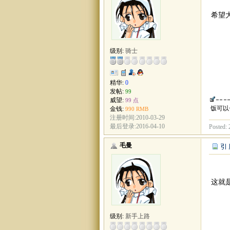
希望
级别:
骑士
精华:
0
发帖:
99
威望:
99 点
饭可以
金钱:
990 RMB
注册时间:2010-03-29
最后登录:2016-04-10
Posted: 
毛曼
这就
级别:
新手上路