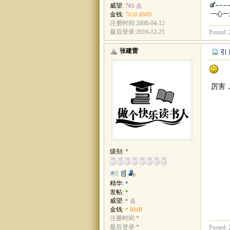
威望:
765 点
一心一
金钱:
7650 RMB
注册时间:2008-04-12
最后登录:2016-12-21
Posted: 
张建雷
厉害
级别:
*
精华:
*
发帖:
*
威望:
* 点
金钱:
* RMB
注册时间:*
最后登录:*
Posted: