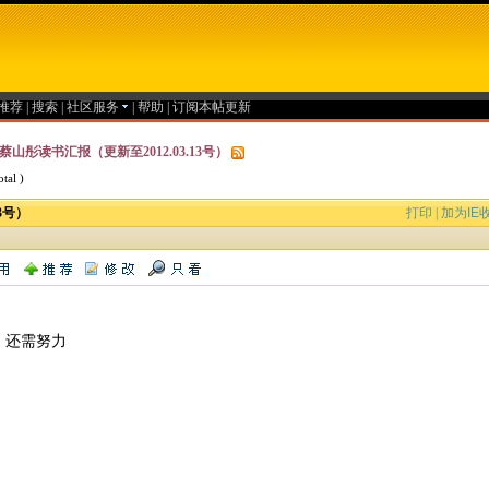
推荐
|
搜索
|
社区服务
|
帮助
|
订阅本帖更新
蔡山彤读书汇报（更新至2012.03.13号）
tal )
3号）
打印
|
加为IE
。还需努力