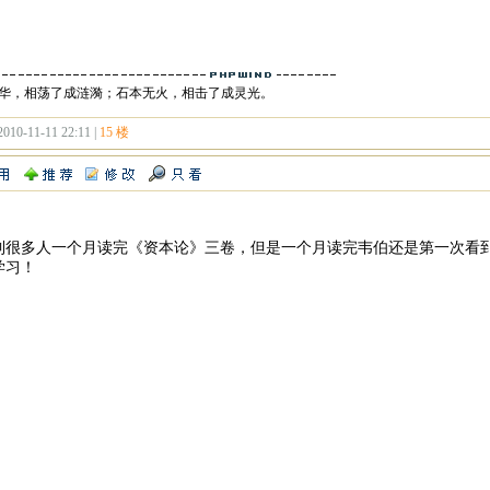
华，相荡了成涟漪；石本无火，相击了成灵光。
2010-11-11 22:11 |
15 楼
到很多人一个月读完《资本论》三卷，但是一个月读完韦伯还是第一次看
学习！