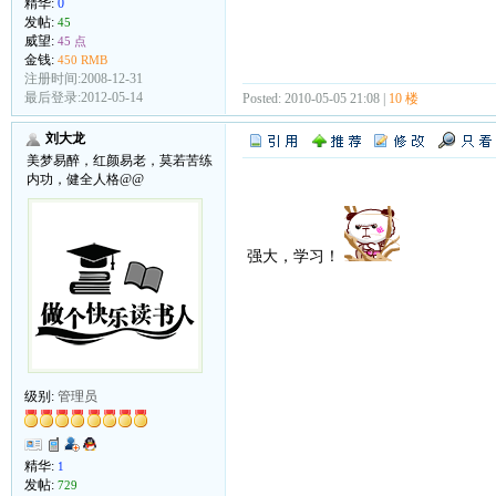
精华:
0
发帖:
45
威望:
45 点
金钱:
450 RMB
注册时间:2008-12-31
最后登录:2012-05-14
Posted: 2010-05-05 21:08 |
10 楼
刘大龙
美梦易醉，红颜易老，莫若苦练
内功，健全人格@@
强大，学习！
级别:
管理员
精华:
1
发帖:
729