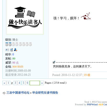
强！学习，膜拜！
级别:
骑士
精华:
0
发帖:
80
威望:
80 点
穷则独善其身，达则兼济天下。
金钱:
800 RMB
注册时间:2009-03-09
最后登录:2012-04-21
Posted: 2010-11-12 12:37 |
19 楼
Pages: ( 2/14 total )
«
1
3
4
5
6
»
2
三农中国读书论坛
»
毕业研究生读书报告
Total 1.495372(s) quer
Powered by
PHPWind
v6.0
Cer