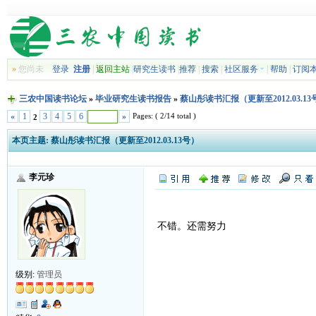
»
您尚未
登录
注册
|
返回主站
|
研究生读书
|
推荐
|
搜索
|
社区服务
|
帮助
|
订阅
三农中国读书论坛
»
毕业研究生读书报告
»
蔡山彤读书汇报（更新至2012.03.13
Pages: ( 2/14 total )
«
1
3
4
5
6
»
2
本页主题:
蔡山彤读书汇报（更新至2012.03.13号）
李元珍
不错。还需努力
级别:
管理员