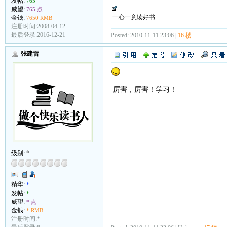
发帖:
765
威望:
765 点
一心一意读好书
金钱:
7650 RMB
注册时间:2008-04-12
最后登录:2016-12-21
Posted: 2010-11-11 23:06 |
16 楼
张建雷
厉害，厉害！学习！
级别:
*
精华:
*
发帖:
*
威望:
* 点
金钱:
* RMB
注册时间:*