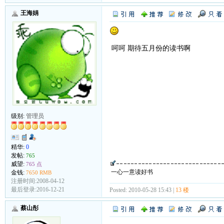
王海娟
呵呵 期待五月份的读书啊
级别:
管理员
精华:
0
发帖:
765
威望:
765 点
一心一意读好书
金钱:
7650 RMB
注册时间:2008-04-12
最后登录:2016-12-21
Posted: 2010-05-28 15:43 |
13 楼
蔡山彤