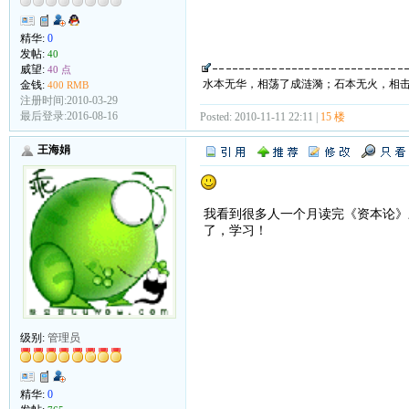
精华:
0
发帖:
40
威望:
40 点
水本无华，相荡了成涟漪；石本无火，相
金钱:
400 RMB
注册时间:2010-03-29
最后登录:2016-08-16
Posted: 2010-11-11 22:11 |
15 楼
王海娟
我看到很多人一个月读完《资本论》
了，学习！
级别:
管理员
精华:
0