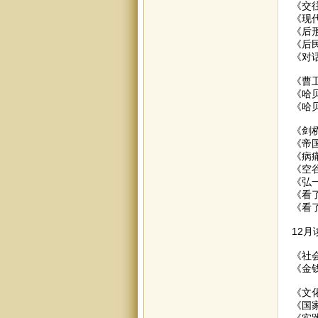
《交
《现
《后
《后
《对
《曹
《哈
《哈
《剑
《帝
《病痛
《空
《弘
《看
《看
12月
《社
《金
《文
《国
《实