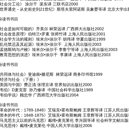
社会分工论》 涂尔干 渠东译 三联书店2000
世界通史－从史前史到21世纪》斯塔夫里阿诺斯 吴象婴等译 北京大学出版社
月份读书书目
社会是如何可能的》齐美尔 林荣远译 广西师大出版社2002
社会改造原理》伯特兰•罗素 张师竹译 上海人民出版社2001
社会学方法的规则》埃米尔•涂尔干 胡伟译 华夏出版社1999
《乱伦禁忌及其起源》埃米尔•涂尔干 上海人民出版社2003
孟德斯鸠与卢梭》埃米尔•涂尔干 李鲁宁等译 上海人民出版社2003
教育思想的演进》埃米尔•涂尔干 李康译 上海人民出版社2003
月份读书书目
共同体与社会》斐迪南•滕尼斯 林荣远译 商务印书馆1999
《经济与社会 （下册）》
美国与中国》费正清 张理京译 世界知识出版社2000
韦伯》D麦克雷 孙乃修译 中国社会科学出版社1989
韦伯学说》顾忠华 广西师范大学出版社2004
月份读书书目
革命的年代：1789-1848》艾瑞克•霍布斯鲍姆 王章辉等译 江苏人民出版社
资本的年代：1848-1875》艾瑞克•霍布斯鲍姆 王章辉等译 江苏人民出版社
《马克思主义以前的马克思》戴维•麦克莱伦 李兴国等译 社会科学文献出版社
马克思传》戴维•麦克莱伦 中国人民大学出版社2006