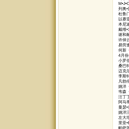
M•J
列奥
杜鲁
以赛
本尼
戴维
谢和
许倬
易劳逸
何新
4月份
小罗
桑巴
迈克
李斯
凡勃
姚洋
韦森
汪丁
阿马
曼瑟
姚洋
左大
里亚
帕萨