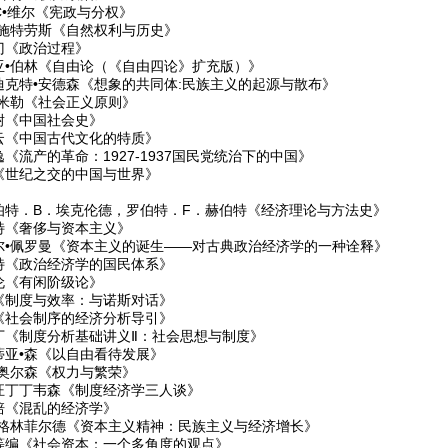
•C•维尔《宪政与分权》
•施特劳斯《自然权利与历史》
门《政治过程》
亚•伯林《自由论（《自由四论》扩充版）》
迪克特•安德森《想象的共同体:民族主义的起源与散布》
•米勒《社会正义原则》
耐《中国社会史》
云《中国古代文化的特质》
《流产的革命：1927-1937国民党统治下的中国》
《世纪之交的中国与世界》
伯特．B．埃克伦德，罗伯特．F．赫伯特《经济理论与方法史》
特《奢侈与资本主义》
尔•佩罗曼《资本主义的诞生——对古典政治经济学的一种诠释》
特《政治经济学的国民体系》
伦《有闲阶级论》
《制度与效率：与诺斯对话》
《社会制序的经济分析导引》
丁《制度分析基础讲义Ⅱ：社会思想与制度》
蒂亚•森《以自由看待发展》
•奥尔森《权力与繁荣》
汪丁丁韦森《制度经济学三人谈》
培《混乱的经济学》
•格林菲尔德《资本主义精神：民族主义与经济增长》
等编《社会资本：一个多角度的观点》