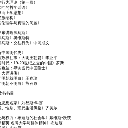
往行为理论（第一卷）
代性的哲学话语》
形而上学思想》
民族结构》
话伦理学与真理的问题》
卫东讲哈贝马斯》
贝马斯》奥维斯特
贝马斯：交往行为》中冈成文
桥中国明代史》
国政界往事：大明王朝篇》李亚平
时代：19-20世纪之交的中国》罗斯
谷幽兰：寻访当代中国隐士》
一大师讲佛》
了明朝就明白》王春瑜
了明朝不明白》熊召政
读书书目
会思想名家》刘易斯•科塞
钱、性别、现代生活风格》齐美尔
化与权力：布迪厄的社会学》戴维斯•沃茨
家精英:名牌大学与群体精神》布迪厄
践感》布迪厄