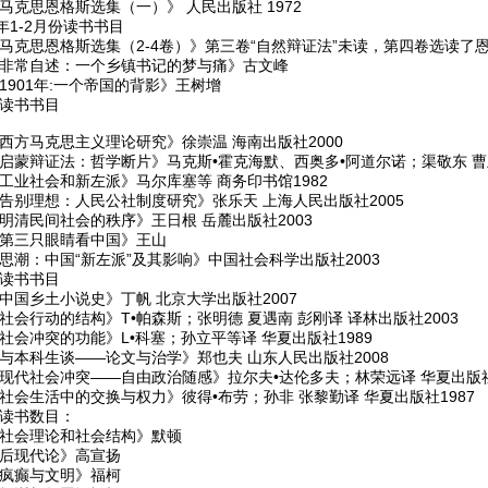
马克思恩格斯选集（一）》 人民出版社 1972
8年1-2月份读书书目
《马克思恩格斯选集（2-4卷）》第三卷“自然辩证法”未读，第四卷选读了
《非常自述：一个乡镇书记的梦与痛》古文峰
1901年:一个帝国的背影》王树增
份读书书目
《西方马克思主义理论研究》徐崇温 海南出版社2000
《启蒙辩证法：哲学断片》马克斯•霍克海默、西奥多•阿道尔诺；渠敬东 曹卫
《工业社会和新左派》马尔库塞等 商务印书馆1982
《告别理想：人民公社制度研究》张乐天 上海人民出版社2005
明清民间社会的秩序》王日根 岳麓出版社2003
《第三只眼睛看中国》王山
思潮：中国“新左派”及其影响》中国社会科学出版社2003
份读书书目
中国乡土小说史》丁帆 北京大学出版社2007
社会行动的结构》T•帕森斯；张明德 夏遇南 彭刚译 译林出版社2003
社会冲突的功能》L•科塞；孙立平等译 华夏出版社1989
《与本科生谈——论文与治学》郑也夫 山东人民出版社2008
《现代社会冲突——自由政治随感》拉尔夫•达伦多夫；林荣远译 华夏出版社
社会生活中的交换与权力》彼得•布劳；孙非 张黎勤译 华夏出版社1987
份读书数目：
《社会理论和社会结构》默顿
《后现代论》高宣扬
《疯癫与文明》福柯