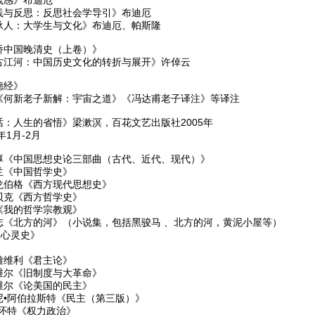
践与反思：反思社会学导引》布迪厄
承人：大学生与文化》布迪厄、帕斯隆
桥中国晚清史（上卷）》
古江河：中国历史文化的转折与展开》许倬云
德经》
《何新老子新解：宇宙之道》《冯达甫老子译注》等译注
话：人生的省悟》梁漱溟，百花文艺出版社2005年
9年1月-2月
厚《中国思想史论三部曲（古代、近代、现代）》
兰《中国哲学史》
龙伯格《西方现代思想史》
贝克《西方哲学史》
《我的哲学宗教观》
志《北方的河》（小说集，包括黑骏马 、北方的河，黄泥小屋等）
心灵史》
雅维利《君主论》
维尔《旧制度与大革命》
维尔《论美国的民主》
尼•阿伯拉斯特《民主（第三版）》
•怀特《权力政治》