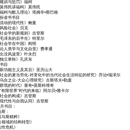
《规训与惩罚》福柯
《莫伟民讲福柯》莫伟民
《福柯与酷儿理论》塔姆辛•斯巴格
月份读书书目
《流动的现代性》鲍曼
《风险社会》贝克
《社会学的新规则》吉登斯
《毛泽东的后半生》特里尔
《社会学在中国》阎明
《论人类学与文化自觉》费孝通
《出没风波里》叶永烈
《独立寒秋》孔庆东
份书目
《新功能主义及其后》亚历山大
《社会的麦当劳化-对变化中的当代社会生活特征的研究》乔治•瑞泽尔
《乌合之众-大众心理研究》古斯塔夫•勒庞
《群氓的时代》塞奇•莫斯科维奇
《“有限世界”时代的来临》阿尔贝•雅卡尔
《社会的构成》吉登斯
《现代性与自我认同》吉登斯
11月书目：
马斯：
贝马斯精粹》
共领域的结构转型》
法性危机》