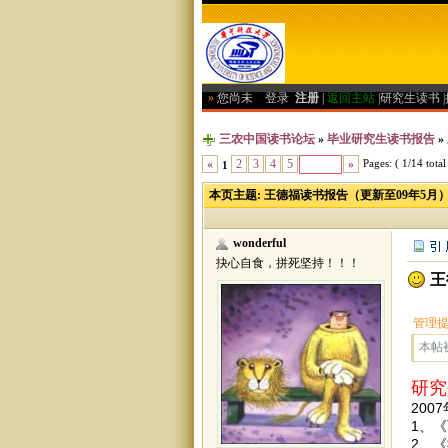
»
您尚未
登录
注册
|
返回主站
|
研究生读书
|
三农中国读书论坛
»
毕业研究生读书报告
»
Pages: ( 1/14 total
«
2
3
4
5
»
1
本页主题:
王德福读书报告（更新至09年5月
wonderful
抉心自食，拼死坚持！！！
王
管理
本帖被
研究
200
1、
2、