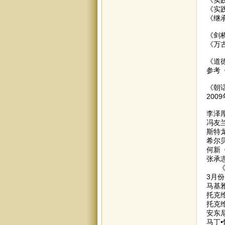
《实
《继
《剑
《万
《道
参考
《朝
200
李泽
冯友
斯特
希尔
何新
张承
《
3月份
马基
托克
托克
安东
马丁