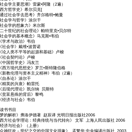
《社会学主要思潮》雷蒙•阿隆（2遍）
《西方哲学史》希尔贝克[
《通过社会学去思考》齐尔格特•鲍曼
《社会学与哲学》涂尔干
《社会学的想象力》米尔斯
《二十世纪的社会理论》帕特里克•贝尔特
《社会学的基本概念》马克斯•韦伯
、《学术与政治》韦伯
、《社会学》戴维•波普诺
、《论人类不平等的起源和基础》卢梭
、《社会契约论》卢梭
、《中国哲学史》冯友兰
、《西方现代思想史》罗兰•斯特隆伯格
、《新教伦理与资本主义精神》韦伯（2遍）
、《自杀论》涂尔干
、《精英的兴衰》帕雷托
、《后现代理论》凯尔纳 贝斯特
、《贫富悬殊的背后》黎鸣
、《经济与社会》韦伯
份读书书目
梦的解析》弗洛伊德著 赵辰译 光明日报出版社2006
《西方社会学理论：经典传统与当代转向》 文军 上海人民出版社 2006
《经济与社会》（上册）
《众神狂欢－世纪之交的中国文化现象》 孟繁华 中央编译出版社 2003