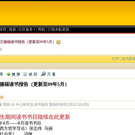
推荐
|
搜索
|
社区服务
|
帮助
|
订阅本帖更新
王德福读书报告（更新至09年5月）
 )
）
打印
|
加为IE
德福读书报告（更新至09年5月）
提醒：
 郑静 从 中心研究生读书报告 复制到本区(2012-10-03)
生期间读书书目陆续在此更新
7年4月——8月读书书目
《西方哲学导论》张志伟 马丽
《社会学》 冯钢