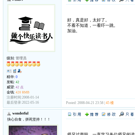
好，真是好，太好了。
不看不知道，一看吓一跳。
加油。
级别:
管理员
精华:
0
发帖:
42
威望:
42 点
金钱:
420 RMB
注册时间:2008-01-14
最后登录:2022-05-16
Posted: 2008-04-21 23:58 |
45 楼
wonderful
抉心自食，拼死坚持！！！
师兄过誉啦，一直学习各位师兄的读