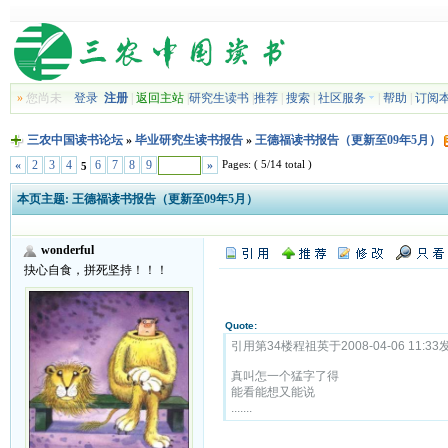
»
您尚未
登录
注册
|
返回主站
|
研究生读书
|
推荐
|
搜索
|
社区服务
|
帮助
|
订阅
三农中国读书论坛
»
毕业研究生读书报告
»
王德福读书报告（更新至09年5月）
Pages: ( 5/14 total )
«
2
3
4
6
7
8
9
»
5
本页主题:
王德福读书报告（更新至09年5月）
wonderful
抉心自食，拼死坚持！！！
Quote:
引用第34楼程祖英于2008-04-06 11:33
真叫怎一个猛字了得
能看能想又能说
.......