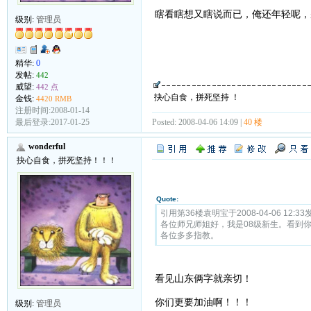
瞎看瞎想又瞎说而已，俺还年轻呢，
级别:
管理员
精华:
0
发帖:
442
威望:
442 点
抉心自食，拼死坚持 ！
金钱:
4420 RMB
注册时间:2008-01-14
Posted: 2008-04-06 14:09 |
40 楼
最后登录:2017-01-25
wonderful
抉心自食，拼死坚持！！！
Quote:
引用第36楼袁明宝于2008-04-06 12:33
各位师兄师姐好，我是08级新生。看到
各位多多指教。
看见山东俩字就亲切！
你们更要加油啊！！！
级别:
管理员