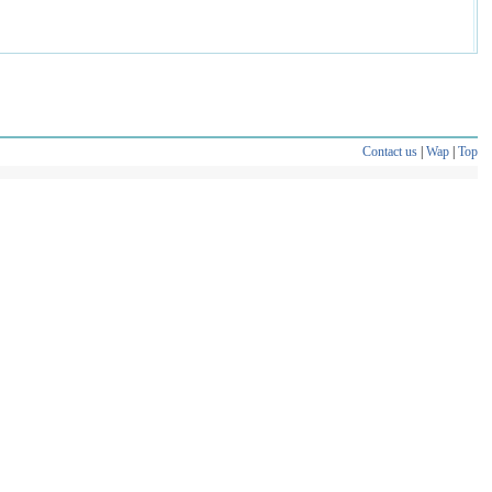
Contact us
|
Wap
|
Top