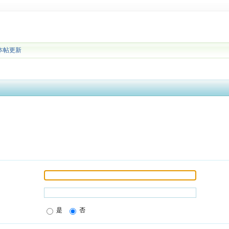
本帖更新
是
否