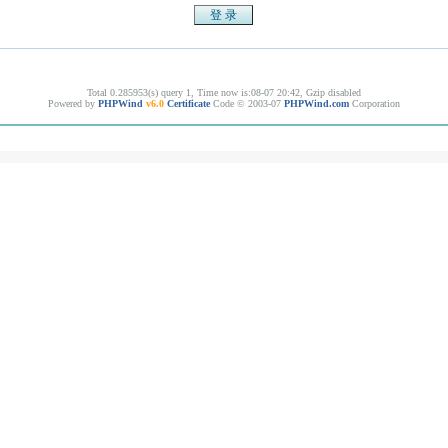
Total 0.285953(s) query 1, Time now is:08-07 20:42, Gzip disabled
Powered by
PHPWind
v6.0
Certificate
Code © 2003-07
PHPWind.com
Corporation