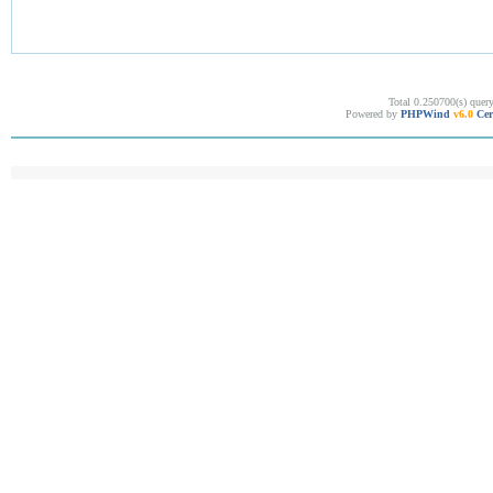
Total 0.250700(s) quer
Powered by
PHPWind
v6.0
Cer