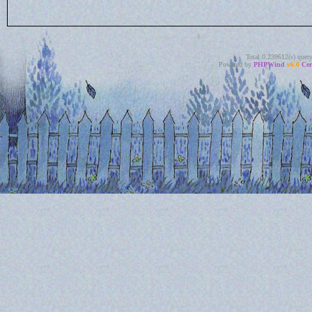
Total 0.239612(s) quer
Powered by
PHPWind
v6.0
Cer