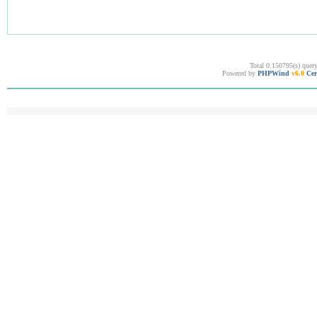
Total 0.150795(s) quer
Powered by
PHPWind
v6.0
Cer