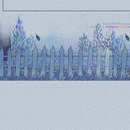
Total 0.161458(s) quer
Powered by
PHPWind
v6.0
Cer