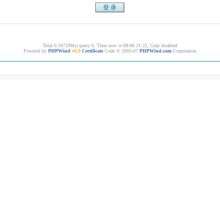
Total 0.167299(s) query 0, Time now is:08-06 21:22, Gzip disabled
Powered by
PHPWind
v6.0
Certificate
Code © 2003-07
PHPWind.com
Corporation