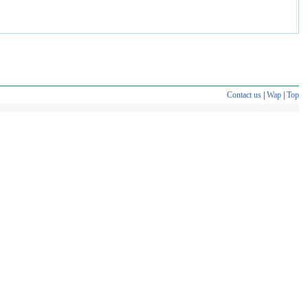
Contact us
|
Wap
|
Top