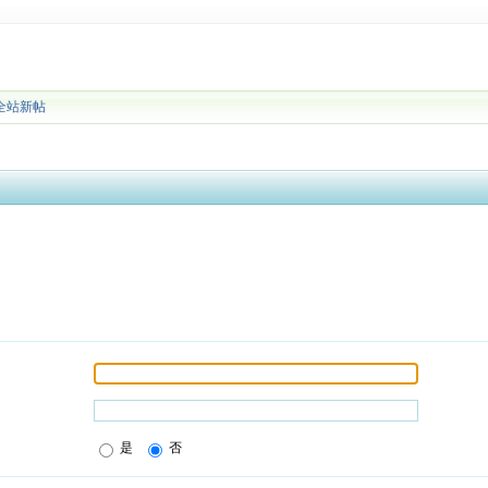
全站新帖
是
否