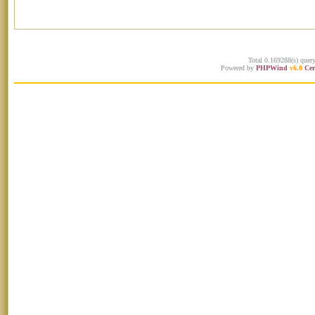
Total 0.169288(s) quer
Powered by
PHPWind
v6.0
Cer