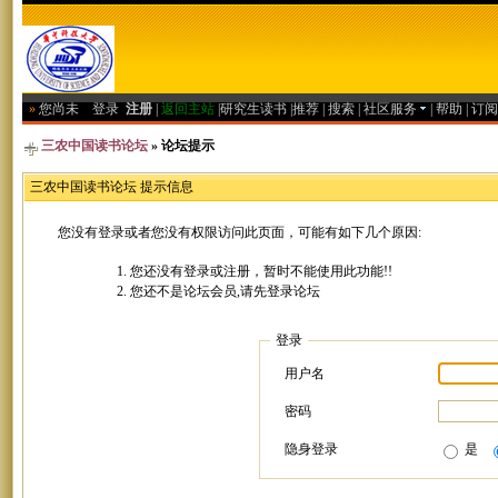
»
您尚未
登录
注册
|
返回主站
|
研究生读书
|
推荐
|
搜索
|
社区服务
|
帮助
|
订阅
三农中国读书论坛
» 论坛提示
三农中国读书论坛 提示信息
您没有登录或者您没有权限访问此页面，可能有如下几个原因:
您还没有登录或注册，暂时不能使用此功能!!
您还不是论坛会员,请先登录论坛
登录
用户名
密码
隐身登录
是