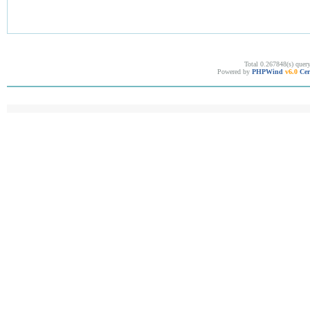
Total 0.267848(s) quer
Powered by
PHPWind
v6.0
Cer