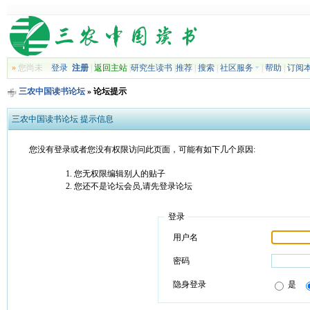
»
您尚未
登录
注册
|
返回主站
|
研究生读书
|
推荐
|
搜索
|
社区服务
|
帮助
|
订阅
三农中国读书论坛
» 论坛提示
三农中国读书论坛 提示信息
您没有登录或者您没有权限访问此页面，可能有如下几个原因:
您无权限编辑别人的贴子
您还不是论坛会员,请先登录论坛
登录
用户名
密码
隐身登录
是