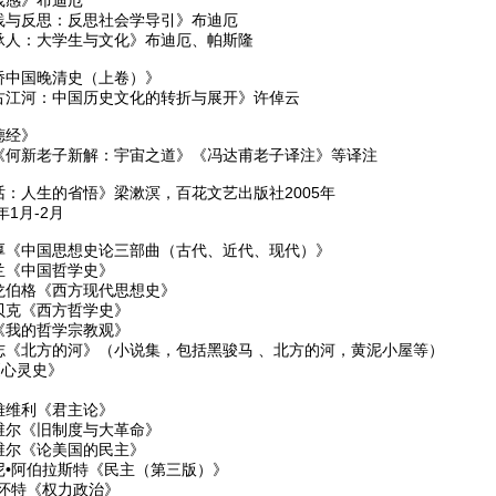
践与反思：反思社会学导引》布迪厄
承人：大学生与文化》布迪厄、帕斯隆
桥中国晚清史（上卷）》
古江河：中国历史文化的转折与展开》许倬云
德经》
《何新老子新解：宇宙之道》《冯达甫老子译注》等译注
话：人生的省悟》梁漱溟，百花文艺出版社2005年
9年1月-2月
厚《中国思想史论三部曲（古代、近代、现代）》
兰《中国哲学史》
龙伯格《西方现代思想史》
贝克《西方哲学史》
《我的哲学宗教观》
志《北方的河》（小说集，包括黑骏马 、北方的河，黄泥小屋等）
心灵史》
雅维利《君主论》
维尔《旧制度与大革命》
维尔《论美国的民主》
尼•阿伯拉斯特《民主（第三版）》
•怀特《权力政治》