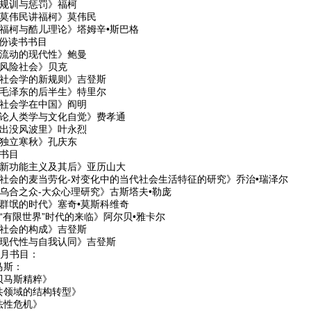
《规训与惩罚》福柯
《莫伟民讲福柯》莫伟民
《福柯与酷儿理论》塔姆辛•斯巴格
月份读书书目
《流动的现代性》鲍曼
《风险社会》贝克
《社会学的新规则》吉登斯
《毛泽东的后半生》特里尔
《社会学在中国》阎明
《论人类学与文化自觉》费孝通
《出没风波里》叶永烈
《独立寒秋》孔庆东
份书目
《新功能主义及其后》亚历山大
《社会的麦当劳化-对变化中的当代社会生活特征的研究》乔治•瑞泽尔
《乌合之众-大众心理研究》古斯塔夫•勒庞
《群氓的时代》塞奇•莫斯科维奇
《“有限世界”时代的来临》阿尔贝•雅卡尔
《社会的构成》吉登斯
《现代性与自我认同》吉登斯
11月书目：
马斯：
贝马斯精粹》
共领域的结构转型》
法性危机》