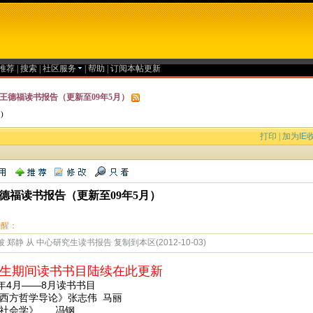
推荐
|
搜索
|
社区服务
|
帮助
|
订阅本帖更新
王德福读书报告（更新至09年5月）
 )
）
打印
|
加为IE
德福读书报告（更新至09年5月）
提醒：
 郑静 从 中心研究生读书报告 复制到本区(2012-10-03)
生期间读书书目陆续在此更新
7年4月——8月读书书目
《西方哲学导论》张志伟 马丽
《社会学》 冯钢