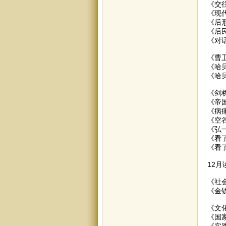
《交
《现
《后
《后
《对
《曹
《哈
《哈
《剑
《帝
《病痛
《空
《弘
《看
《看
12月
《社
《金
《文
《国
《实