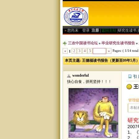
»
您尚未
登录
注册
|
返回主站
|
研究生读书
|
三农中国读书论坛
»
毕业研究生读书报告
»
Pages: ( 1/14 total
«
2
3
4
5
»
1
本页主题:
王德福读书报告（更新至09年5月
wonderful
抉心自食，拼死坚持！！！
王
管理
本帖被
研究
200
1、
2、