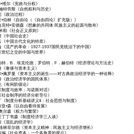
•C•维尔《宪政与分权》
•施特劳斯《自然权利与历史》
门《政治过程》
亚•伯林《自由论（《自由四论》扩充版）》
迪克特•安德森《想象的共同体:民族主义的起源与散布》
•米勒《社会正义原则》
耐《中国社会史》
云《中国古代文化的特质》
《流产的革命：1927-1937国民党统治下的中国》
《世纪之交的中国与世界》
伯特．B．埃克伦德，罗伯特．F．赫伯特《经济理论与方法史》
特《奢侈与资本主义》
尔•佩罗曼《资本主义的诞生——对古典政治经济学的一种诠释》
特《政治经济学的国民体系》
伦《有闲阶级论》
《制度与效率：与诺斯对话》
《社会制序的经济分析导引》
丁《制度分析基础讲义Ⅱ：社会思想与制度》
蒂亚•森《以自由看待发展》
•奥尔森《权力与繁荣》
汪丁丁韦森《制度经济学三人谈》
培《混乱的经济学》
•格林菲尔德《资本主义精神：民族主义与经济增长》
等编《社会资本：一个多角度的观点》