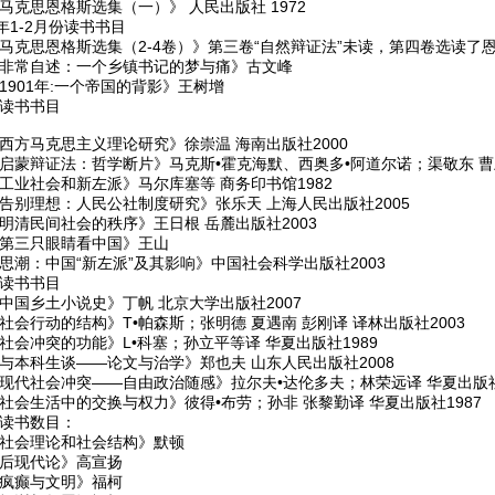
马克思恩格斯选集（一）》 人民出版社 1972
8年1-2月份读书书目
《马克思恩格斯选集（2-4卷）》第三卷“自然辩证法”未读，第四卷选读了
《非常自述：一个乡镇书记的梦与痛》古文峰
1901年:一个帝国的背影》王树增
份读书书目
《西方马克思主义理论研究》徐崇温 海南出版社2000
《启蒙辩证法：哲学断片》马克斯•霍克海默、西奥多•阿道尔诺；渠敬东 曹卫
《工业社会和新左派》马尔库塞等 商务印书馆1982
《告别理想：人民公社制度研究》张乐天 上海人民出版社2005
明清民间社会的秩序》王日根 岳麓出版社2003
《第三只眼睛看中国》王山
思潮：中国“新左派”及其影响》中国社会科学出版社2003
份读书书目
中国乡土小说史》丁帆 北京大学出版社2007
社会行动的结构》T•帕森斯；张明德 夏遇南 彭刚译 译林出版社2003
社会冲突的功能》L•科塞；孙立平等译 华夏出版社1989
《与本科生谈——论文与治学》郑也夫 山东人民出版社2008
《现代社会冲突——自由政治随感》拉尔夫•达伦多夫；林荣远译 华夏出版社
社会生活中的交换与权力》彼得•布劳；孙非 张黎勤译 华夏出版社1987
份读书数目：
《社会理论和社会结构》默顿
《后现代论》高宣扬
《疯癫与文明》福柯