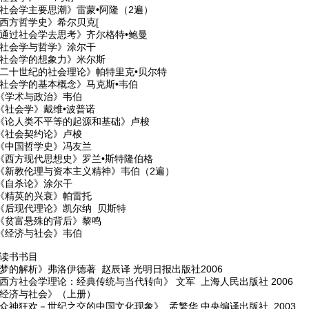
《社会学主要思潮》雷蒙•阿隆（2遍）
《西方哲学史》希尔贝克[
《通过社会学去思考》齐尔格特•鲍曼
《社会学与哲学》涂尔干
《社会学的想象力》米尔斯
《二十世纪的社会理论》帕特里克•贝尔特
《社会学的基本概念》马克斯•韦伯
、《学术与政治》韦伯
、《社会学》戴维•波普诺
、《论人类不平等的起源和基础》卢梭
、《社会契约论》卢梭
、《中国哲学史》冯友兰
、《西方现代思想史》罗兰•斯特隆伯格
、《新教伦理与资本主义精神》韦伯（2遍）
、《自杀论》涂尔干
、《精英的兴衰》帕雷托
、《后现代理论》凯尔纳 贝斯特
、《贫富悬殊的背后》黎鸣
、《经济与社会》韦伯
份读书书目
梦的解析》弗洛伊德著 赵辰译 光明日报出版社2006
《西方社会学理论：经典传统与当代转向》 文军 上海人民出版社 2006
《经济与社会》（上册）
《众神狂欢－世纪之交的中国文化现象》 孟繁华 中央编译出版社 2003