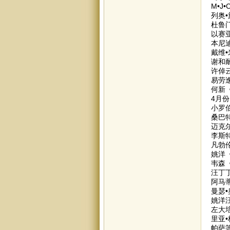
M•J
列奥
杜鲁
以赛
本尼
戴维
谢和
许倬
易劳逸
何新
4月份
小罗
桑巴
迈克
李斯
凡勃
姚洋
韦森
汪丁
阿马
曼瑟
姚洋
左大
里亚
帕萨