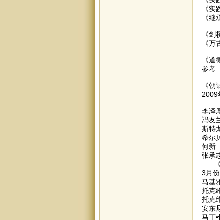
《实
《继
《剑
《万
《道
参考
《朝
200
李泽
冯友
斯特
希尔
何新
张承
《
3月份
马基
托克
托克
安东
马丁