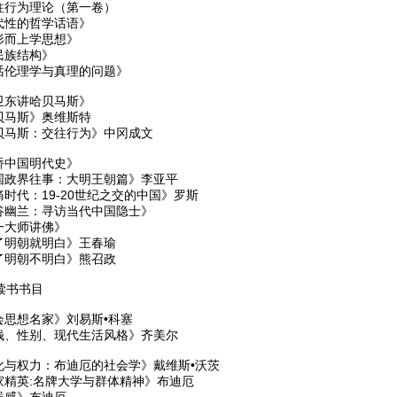
往行为理论（第一卷）
代性的哲学话语》
形而上学思想》
民族结构》
话伦理学与真理的问题》
卫东讲哈贝马斯》
贝马斯》奥维斯特
贝马斯：交往行为》中冈成文
桥中国明代史》
国政界往事：大明王朝篇》李亚平
时代：19-20世纪之交的中国》罗斯
谷幽兰：寻访当代中国隐士》
一大师讲佛》
了明朝就明白》王春瑜
了明朝不明白》熊召政
读书书目
会思想名家》刘易斯•科塞
钱、性别、现代生活风格》齐美尔
化与权力：布迪厄的社会学》戴维斯•沃茨
家精英:名牌大学与群体精神》布迪厄
践感》布迪厄