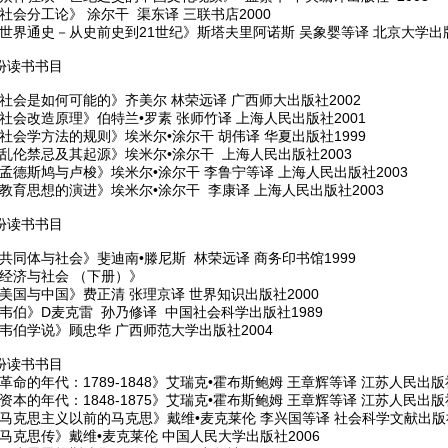
社会分工论》 涂尔干 渠东译 三联书店2000
世界通史－从史前史到21世纪》斯塔夫里阿诺斯 吴象婴等译 北京大学出版社
月份读书书目
社会是如何可能的》齐美尔 林荣远译 广西师大出版社2002
社会改造原理》伯特兰•罗素 张师竹译 上海人民出版社2001
社会学方法的规则》埃米尔•涂尔干 胡伟译 华夏出版社1999
《乱伦禁忌及其起源》埃米尔•涂尔干 上海人民出版社2003
孟德斯鸠与卢梭》埃米尔•涂尔干 李鲁宁等译 上海人民出版社2003
教育思想的演进》埃米尔•涂尔干 李康译 上海人民出版社2003
月份读书书目
共同体与社会》斐迪南•滕尼斯 林荣远译 商务印书馆1999
《经济与社会 （下册）》
美国与中国》费正清 张理京译 世界知识出版社2000
韦伯》D麦克雷 孙乃修译 中国社会科学出版社1989
韦伯学说》顾忠华 广西师范大学出版社2004
月份读书书目
革命的年代：1789-1848》艾瑞克•霍布斯鲍姆 王章辉等译 江苏人民出版社
资本的年代：1848-1875》艾瑞克•霍布斯鲍姆 王章辉等译 江苏人民出版社
《马克思主义以前的马克思》戴维•麦克莱伦 李兴国等译 社会科学文献出版社
马克思传》戴维•麦克莱伦 中国人民大学出版社2006