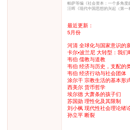
帕萨等编《社会资本：一个多角度
汪晖《现代中国思想的兴起（第一
最近更新：
5月份
河清 全球化与国家意识的衰
卡尔•波兰尼 大转型：我
韦伯 儒教与道教
韦伯 经济与历史，支配的
韦伯 经济行动与社会团体
涂尔干 宗教生活的基本形
西美尔 货币哲学
埃尔德 大萧条的孩子们
苏国勋 理性化及其限制
刘小枫 现代性社会理论绪
孙立平 断裂