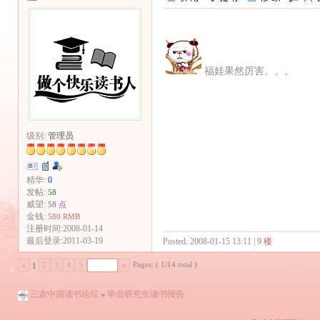
福娃果然厉害。。。
级别:
管理员
精华:
0
发帖:
58
威望:
58 点
金钱:
580 RMB
注册时间:2008-01-14
最后登录:2011-03-19
Posted: 2008-01-15 13:11 |
9 楼
Pages: ( 1/14 total )
«
2
3
4
5
»
1
三农中国读书论坛
»
毕业研究生读书报告