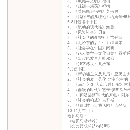
3、《疯癫与文明》福柯
4、《规训与惩罚》福柯
5、《莫伟民讲福柯》莫伟民
6、《福柯与酷儿理论》塔姆辛•斯
6-8月份读书书目
1、《流动的现代性》鲍曼
2、《风险社会》贝克
3、《社会学的新规则》吉登斯
4、《毛泽东的后半生》特里尔
5、《社会学在中国》阎明
6、《论人类学与文化自觉》费孝
7、《出没风波里》叶永烈
8、《独立寒秋》孔庆东
9月份书目
1、《新功能主义及其后》亚历山
2、《社会的麦当劳化-对变化中的
3、《乌合之众-大众心理研究》古
4、《群氓的时代》塞奇•莫斯科维
5、《“有限世界”时代的来临》阿尔
6、《社会的构成》吉登斯
7、《现代性与自我认同》吉登斯
10-11月书目：
哈贝马斯：
《哈贝马斯精粹》
《公共领域的结构转型》