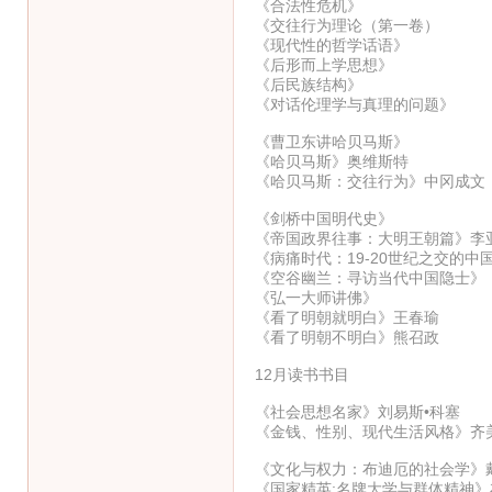
《合法性危机》
《交往行为理论（第一卷）
《现代性的哲学话语》
《后形而上学思想》
《后民族结构》
《对话伦理学与真理的问题》
《曹卫东讲哈贝马斯》
《哈贝马斯》奥维斯特
《哈贝马斯：交往行为》中冈成文
《剑桥中国明代史》
《帝国政界往事：大明王朝篇》李
《病痛时代：19-20世纪之交的中
《空谷幽兰：寻访当代中国隐士》
《弘一大师讲佛》
《看了明朝就明白》王春瑜
《看了明朝不明白》熊召政
12月读书书目
《社会思想名家》刘易斯•科塞
《金钱、性别、现代生活风格》齐
《文化与权力：布迪厄的社会学》
《国家精英:名牌大学与群体精神》