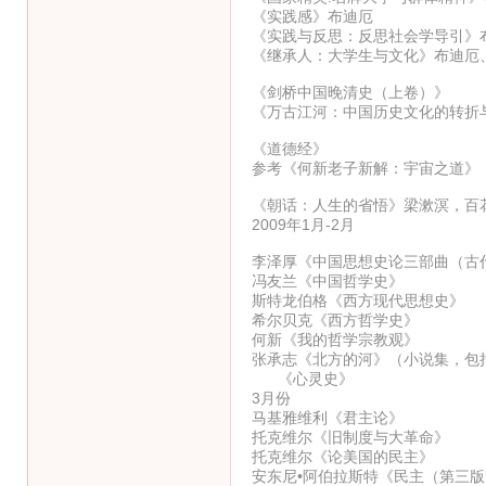
《实践感》布迪厄
《实践与反思：反思社会学导引》
《继承人：大学生与文化》布迪厄
《剑桥中国晚清史（上卷）》
《万古江河：中国历史文化的转折
《道德经》
参考《何新老子新解：宇宙之道》
《朝话：人生的省悟》梁漱溟，百花
2009年1月-2月
李泽厚《中国思想史论三部曲（古
冯友兰《中国哲学史》
斯特龙伯格《西方现代思想史》
希尔贝克《西方哲学史》
何新《我的哲学宗教观》
张承志《北方的河》（小说集，包
《心灵史》
3月份
马基雅维利《君主论》
托克维尔《旧制度与大革命》
托克维尔《论美国的民主》
安东尼•阿伯拉斯特《民主（第三版