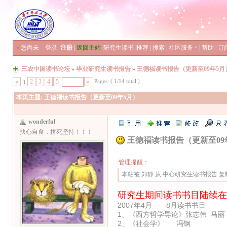
»
您尚未
登录
注册
|
返回主站
|
研究生读书
|
推荐
|
搜索
|
社区服务
|
帮助
|
订
三农中国读书论坛
»
毕业研究生读书报告
»
王德福读书报告（更新至09年5月
Pages: ( 1/14 total )
«
2
3
4
5
»
1
本页主题:
王德福读书报告（更新至09年5月）
wonderful
抉心自食，拼死坚持！！！
王德福读书报告（更新至09
管理提醒：
本帖被 郑静 从 中心研究生读书报告 复制到本
研究生期间读书书目陆续在
2007年4月——8月读书书目
1、《西方哲学导论》张志伟 马丽
2、《社会学》 冯钢