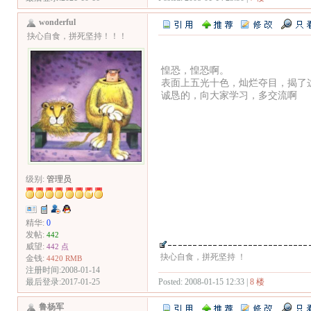
wonderful
抉心自食，拼死坚持！！！
惶恐，惶恐啊。
表面上五光十色，灿烂夺目，揭了
诚恳的，向大家学习，多交流啊
级别:
管理员
精华:
0
发帖:
442
威望:
442 点
抉心自食，拼死坚持 ！
金钱:
4420 RMB
注册时间:2008-01-14
Posted: 2008-01-15 12:33 |
8 楼
最后登录:2017-01-25
鲁杨军