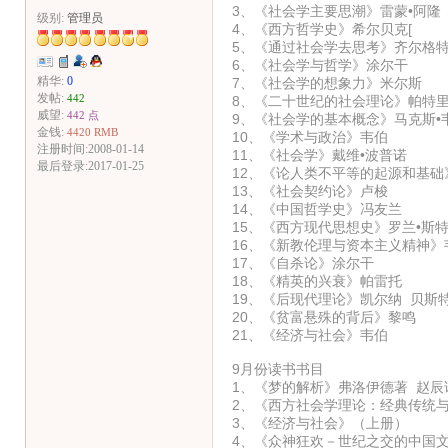
3、《社会学主要思潮》雷蒙•阿隆
级别:
管理员
4、《西方哲学史》希尔贝克[
5、《通过社会学去思考》齐尔格特
6、《社会学与哲学》涂尔干
精华:
0
7、《社会学的想象力》米尔斯
发帖:
442
8、《二十世纪的社会理论》帕特里
威望:
442 点
9、《社会学的基本概念》马克斯•
金钱:
4420 RMB
10、《学术与政治》韦伯
注册时间:2008-01-14
11、《社会学》戴维•波普诺
最后登录:2017-01-25
12、《论人类不平等的起源和基础
13、《社会契约论》卢梭
14、《中国哲学史》冯友兰
15、《西方现代思想史》罗兰•斯
16、《新教伦理与资本主义精神》
17、《自杀论》涂尔干
18、《精英的兴衰》帕雷托
19、《后现代理论》凯尔纳 贝斯
20、《贫富悬殊的背后》黎鸣
21、《经济与社会》韦伯
9月份读书书目
1、《梦的解析》弗洛伊德著 赵辰译
2、《西方社会学理论：经典传统与当
3、《经济与社会》（上册）
4、《众神狂欢－世纪之交的中国文化