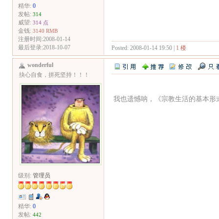
精华:
0
发帖:
314
威望:
314 点
金钱:
3140 RMB
注册时间:2008-01-14
最后登录:2018-10-07
Posted: 2008-01-14 19:50 |
1 楼
wonderful
抉心自食，拼死坚持！！！
我也遗憾呐，《宗教生活的基本形
级别:
管理员
精华:
0
发帖:
442