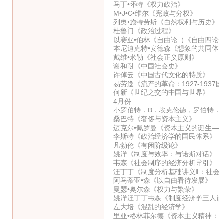
马丁•怀特《权力政治》
M•J•C•维尔《宪政与分权》
列奥•施特劳斯《自然权利与历史》
杜鲁门《政治过程》
以赛亚•伯林《自由论（《自由四
本尼迪克特•安德森《想象的共同体
戴维•米勒《社会正义原则》
谢和耐《中国社会史》
许倬云《中国古代文化的特质》
易劳逸《流产的革命：1927-19
何新《世纪之交的中国与世界》
4月份
小罗伯特．B．埃克伦德，罗伯特
桑巴特《奢侈与资本主义》
迈克尔•佩罗曼《资本主义的诞生
李斯特《政治经济学的国民体系》
凡勃伦《有闲阶级论》
姚洋《制度与效率：与诺斯对话》
韦森《社会制序的经济分析导引》
汪丁丁《制度分析基础讲义Ⅱ：社
阿马蒂亚•森《以自由看待发展》
曼瑟•奥尔森《权力与繁荣》
姚洋汪丁丁韦森《制度经济学三人
左大培《混乱的经济学》
里亚•格林菲尔德《资本主义精神