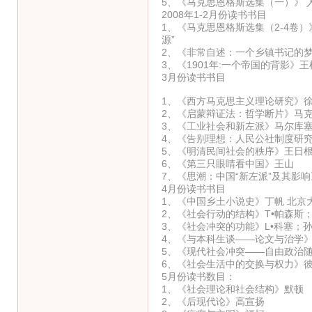
5、《马克思恩格斯选集（一）》 人
2008年1-2月份读书书目
1、《马克思恩格斯选集（2-4卷
源”
2、《非常自述：一个乡镇书记的
3、《1901年:一个帝国的背影》王
3月份读书书目
1、《西方马克思主义理论研究》徐崇
2、《启蒙辩证法：哲学断片》马克斯
3、《工业社会和新左派》马尔库塞等
4、《告别理想：人民公社制度研究
5、《明清民间社会的秩序》王日根 
6、《第三只眼睛看中国》王山
7、《思潮：中国“新左派”及其影响
4月份读书书目
1、《中国乡土小说史》丁帆 北京大
2、《社会行动的结构》T•帕森斯；
3、《社会冲突的功能》L•科塞；孙
4、《与本科生谈——论文与治学》郑
5、《现代社会冲突——自由政治随
6、《社会生活中的交换与权力》彼得
5月份读书数目：
1、《社会理论和社会结构》默顿
2、《后现代论》高宣扬