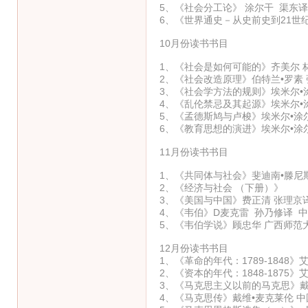
5、《社会分工论》 涂尔干 渠东译 
6、《世界通史－从史前史到21世纪
10月份读书书目
1、《社会是如何可能的》齐美尔 林
2、《社会改造原理》伯特兰•罗素 
3、《社会学方法的规则》埃米尔•涂
4、《乱伦禁忌及其起源》埃米尔•涂
5、《孟德斯鸠与卢梭》埃米尔•涂尔
6、《教育思想的演进》埃米尔•涂尔
11月份读书书目
1、《共同体与社会》斐迪南•滕尼斯
2、《经济与社会 （下册）》
3、《美国与中国》费正清 张理京译
4、《韦伯》D麦克雷 孙乃修译 中
5、《韦伯学说》顾忠华 广西师范大
12月份读书书目
1、《革命的年代：1789-1848
2、《资本的年代：1848-1875
3、《马克思主义以前的马克思》戴维
4、《马克思传》戴维•麦克莱伦 中