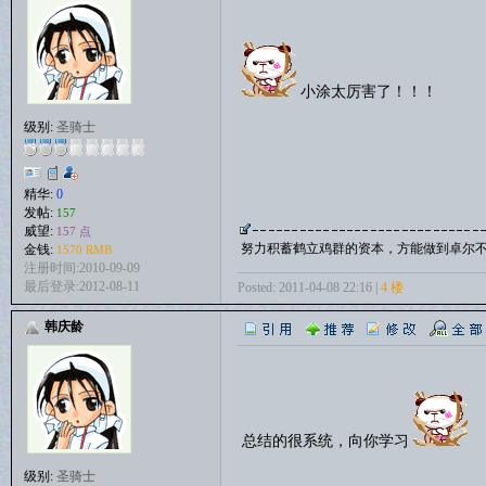
小涂太厉害了！！！
级别:
圣骑士
精华:
0
发帖:
157
威望:
157 点
努力积蓄鹤立鸡群的资本，方能做到卓尔
金钱:
1570 RMB
注册时间:2010-09-09
最后登录:2012-08-11
Posted: 2011-04-08 22:16 |
4 楼
韩庆龄
总结的很系统，向你学习
级别:
圣骑士