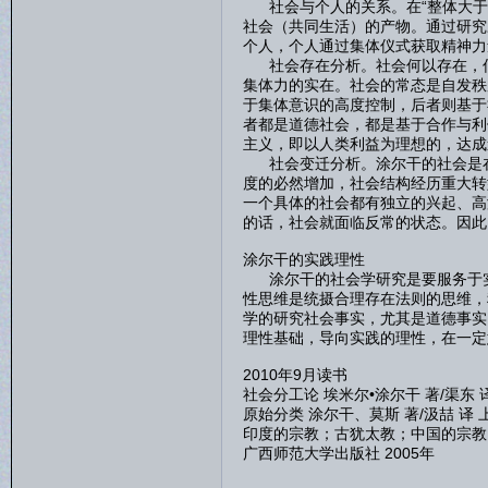
社会与个人的关系。在“整体大于
社会（共同生活）的产物。通过研究
个人，个人通过集体仪式获取精神力
社会存在分析。社会何以存在，何
集体力的实在。社会的常态是自发秩
于集体意识的高度控制，后者则基于
者都是道德社会，都是基于合作与利
主义，即以人类利益为理想的，达成
社会变迁分析。涂尔干的社会是在
度的必然增加，社会结构经历重大转
一个具体的社会都有独立的兴起、高
的话，社会就面临反常的状态。因此
涂尔干的实践理性
涂尔干的社会学研究是要服务于实
性思维是统摄合理存在法则的思维，
学的研究社会事实，尤其是道德事实
理性基础，导向实践的理性，在一定
2010年9月读书
社会分工论 埃米尔•涂尔干 著/渠东 译
原始分类 涂尔干、莫斯 著/汲喆 译 
印度的宗教；古犹太教；中国的宗教；
广西师范大学出版社 2005年