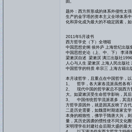
由。
题外：西方所形成的体系外侵性太强
生产的金字塔的资本主义全球体系中
化和异化成为最大的不稳定因素，如
2011年5月读书
西方哲学史（下）全增嘏
中国思想史纲 侯外庐 上海世纪出版集团
中国思想史论（上、中、下） 李泽厚 
梁漱溟自述 梁漱溟 漓江出版社199
人心与人生 梁漱溟 上海人民出版社 2
中国哲学的特质 牟宗三 上海古籍出版社
本月读哲学，且重点在中国哲学，以
1、 哲学，各大家各流派虽然各有
2、 现代中国的哲学家总不脱西方
大。如梁漱溟受生命哲学影响，其后
3、 中国传统哲学流派甚多，其流
方哲学原因外，就是因其反映了古代
二是历史需要，如魏晋时期道家玄学
本身的精致性，佛学于隋唐大兴，则
量，其历史因袭的惯性使不同文化圈
宋明理学在封建社会后期大盛的最大
4、 以下漫淡些东西方哲学之特殊