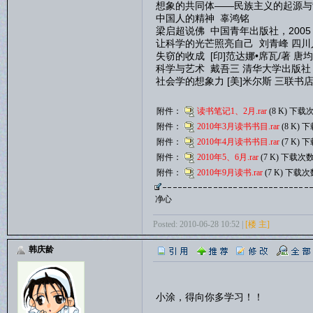
想象的共同体——民族主义的起源与散
中国人的精神 辜鸿铭
梁启超说佛 中国青年出版社，2005
让科学的光芒照亮自己 刘青峰 四川人
失窃的收成 [印]范达娜•席瓦/著 唐均
科学与艺术 戴吾三 清华大学出版社，
社会学的想象力 [美]米尔斯 三联书
附件：
读书笔记1、2月.rar
(8 K) 下载次
附件：
2010年3月读书书目.rar
(8 K) 
附件：
2010年4月读书书目.rar
(7 K) 
附件：
2010年5、6月.rar
(7 K) 下载次数
附件：
2010年9月读书.rar
(7 K) 下载次
净心
Posted: 2010-06-28 10:52 |
[楼 主]
韩庆龄
小涂，得向你多学习！！