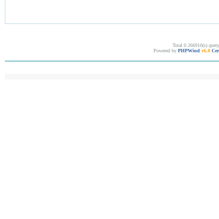
Total 0.266910(s) quer
Powered by
PHPWind
v6.0
Cer