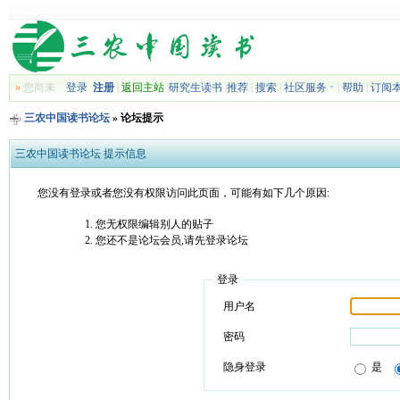
»
您尚未
登录
注册
|
返回主站
|
研究生读书
|
推荐
|
搜索
|
社区服务
|
帮助
|
订阅
三农中国读书论坛
» 论坛提示
三农中国读书论坛 提示信息
您没有登录或者您没有权限访问此页面，可能有如下几个原因:
您无权限编辑别人的贴子
您还不是论坛会员,请先登录论坛
登录
用户名
密码
隐身登录
是