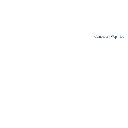
Contact us
|
Wap
|
Top