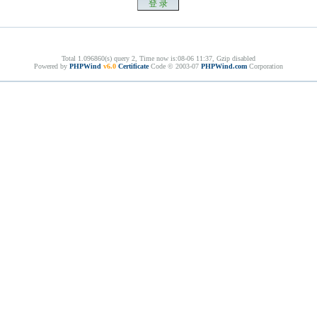
Total 1.096860(s) query 2, Time now is:08-06 11:37, Gzip disabled
Powered by
PHPWind
v6.0
Certificate
Code © 2003-07
PHPWind.com
Corporation