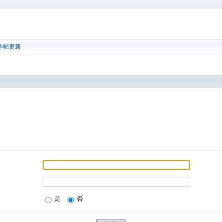
本帖更新
是
否