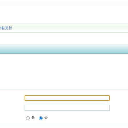
本帖更新
是
否