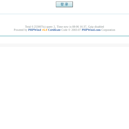
Total 0.253007(s) query 2, Time now is:08-06 16:37, Gzip disabled
Powered by
PHPWind
v6.0
Certificate
Code © 2003-07
PHPWind.com
Corporation