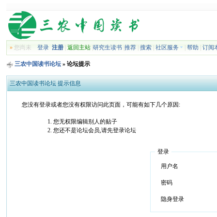
»
您尚未
登录
注册
|
返回主站
|
研究生读书
|
推荐
|
搜索
|
社区服务
|
帮助
|
订阅
三农中国读书论坛
» 论坛提示
三农中国读书论坛 提示信息
您没有登录或者您没有权限访问此页面，可能有如下几个原因:
您无权限编辑别人的贴子
您还不是论坛会员,请先登录论坛
登录
用户名
密码
隐身登录