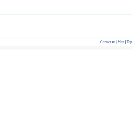
Contact us
|
Wap
|
Top