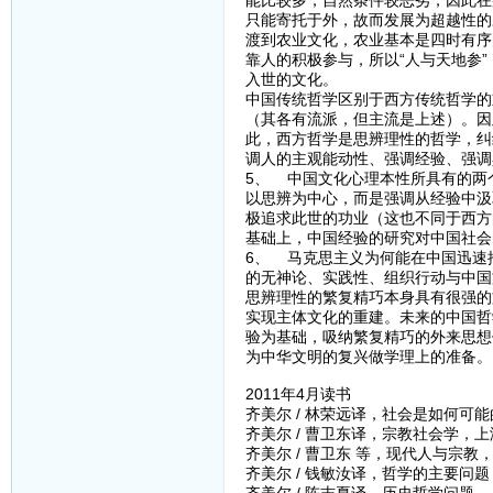
能比较多，自然条件较恶劣，因此在
只能寄托于外，故而发展为超越性的
渡到农业文化，农业基本是四时有序
靠人的积极参与，所以“人与天地参
入世的文化。
中国传统哲学区别于西方传统哲学的
（其各有流派，但主流是上述）。因
此，西方哲学是思辨理性的哲学，纠
调人的主观能动性、强调经验、强调
5、 中国文化心理本性所具有的两
以思辨为中心，而是强调从经验中汲
极追求此世的功业（这也不同于西方
基础上，中国经验的研究对中国社会
6、 马克思主义为何能在中国迅速
的无神论、实践性、组织行动与中国
思辨理性的繁复精巧本身具有很强的
实现主体文化的重建。未来的中国哲
验为基础，吸纳繁复精巧的外来思想
为中华文明的复兴做学理上的准备。
2011年4月读书
齐美尔 / 林荣远译，社会是如何可能
齐美尔 / 曹卫东译，宗教社会学，上
齐美尔 / 曹卫东 等，现代人与宗教
齐美尔 / 钱敏汝译，哲学的主要问题