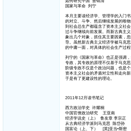
如何研究中国 曹锦清
国家与革命 列宁
本月主要读经济学、管理学的入门书
的对立、斗争、然后继续发展的唯物
到社会总生产都蕴含了资本主义社会
过斗争继续向前发展。而新古典主义
象出几个对象，抓住其主要因素，忽
导。虽然新古典主义经济学被马克思
的中庸一面，对具体的社会生产过程
列宁的《国家与革命》也正是强调，
专政，其专政的原理不仅基于马克思
阶级专政不仅是个政治问题，也是个
资本主义社会的矛盾对立性和走向新
于是有了更建设性的理论。
2011年12月读书笔记
西方政治学史 许耀桐
中国官僚政治研究 王亚南
经济学说史（上） 鲁友章 李宗正
从古典经济学派到马克思 陈岱孙
国富论（上、下） [英]亚当•斯密