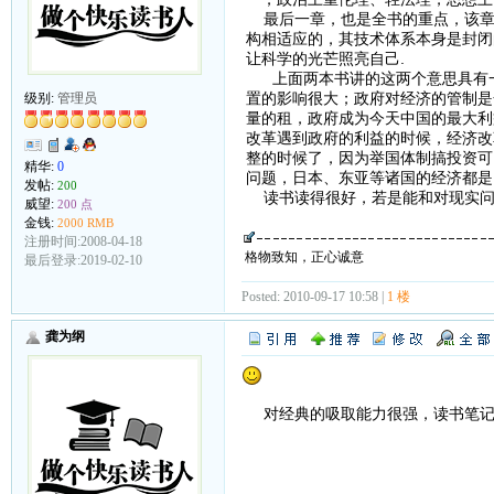
最后一章，也是全书的重点，该章说
构相适应的，其技术体系本身是封闭
让科学的光芒照亮自己.
上面两本书讲的这两个意思具有一
置的影响很大；政府对经济的管制是
级别:
管理员
量的租，政府成为今天中国的最大利
改革遇到政府的利益的时候，经济改
整的时候了，因为举国体制搞投资可
精华:
0
问题，日本、东亚等诸国的经济都是
发帖:
200
读书读得很好，若是能和对现实问
威望:
200 点
金钱:
2000 RMB
注册时间:2008-04-18
格物致知，正心诚意
最后登录:2019-02-10
Posted: 2010-09-17 10:58 |
1 楼
龚为纲
对经典的吸取能力很强，读书笔记