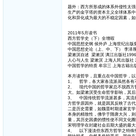
题外：西方所形成的体系外侵性太强
生产的金字塔的资本主义全球体系中
化和异化成为最大的不稳定因素，如
2011年5月读书
西方哲学史（下）全增嘏
中国思想史纲 侯外庐 上海世纪出版集团
中国思想史论（上、中、下） 李泽厚 
梁漱溟自述 梁漱溟 漓江出版社199
人心与人生 梁漱溟 上海人民出版社 2
中国哲学的特质 牟宗三 上海古籍出版社
本月读哲学，且重点在中国哲学，以
1、 哲学，各大家各流派虽然各有
2、 现代中国的哲学家总不脱西方
大。如梁漱溟受生命哲学影响，其后
3、 中国传统哲学流派甚多，其流
方哲学原因外，就是因其反映了古代
二是历史需要，如魏晋时期道家玄学
本身的精致性，佛学于隋唐大兴，则
量，其历史因袭的惯性使不同文化圈
宋明理学在封建社会后期大盛的最大
4、 以下漫淡些东西方哲学之特殊