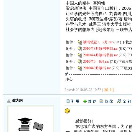
中国人的精神 辜鸿铭
梁启超说佛 中国青年出版社，2005
让科学的光芒照亮自己 刘青峰 四川人
失窃的收成 [印]范达娜•席瓦/著 唐均
科学与艺术 戴吾三 清华大学出版社，
社会学的想象力 [美]米尔斯 三联书
附件：
读书笔记1、2月.rar
(8 K) 下载次
附件：
2010年3月读书书目.rar
(8 K) 
附件：
2010年4月读书书目.rar
(7 K) 
附件：
2010年5、6月.rar
(7 K) 下载次数
附件：
2010年9月读书.rar
(7 K) 下载次
净心
Posted: 2010-06-28 10:52 |
[楼 主]
龚为纲
感觉很好!
在地域广袤的东方帝国，为了使资
一，政治上重伦理、轻法理，思想上