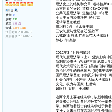
经济史上的结构和变革 道格拉斯•C
西方世界的兴起 道格拉斯•C•诺思
公共问题经济学 道格拉斯•C•诺思
精华:
0
个人主义与经济秩序 哈耶克
发帖:
138
逻辑学基础教程
威望:
138 点
组织行为学 肖余春主编
金钱:
1380 RMB
三农制度与世纪变迁 温铁军
注册时间:2009-04-12
八戒说禅 熊逸 广西师范大学出版社
最后登录:2014-01-12
静心 [印]奥修
2012年3-4月读书笔记
现代制度经济学（上） 盛洪主编 中
新制度经济学 卢现祥主编 武汉大学
现代决策理论的基石 [美]赫伯特•西
政治经济学的自然体系 [德]弗里德
国民经济学基础 [德]瓦尔特•肯特 
社会心理学 沙莲香 人民大学出版
文化、权力与国家 杜赞奇
超限战 乔良、王湘穗
这两个月主要读经济学，以新制度经
过寻求边际找到各经济环节的平衡条
学。然而随着新古典经济学过于执着
受挫，后来虽然在宏观经济学领域由