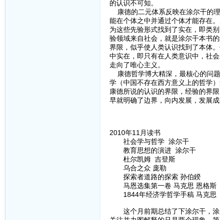
的认识不可知。
康德的二元体系反映在涂尔干的理
能在个体之中并通过个体才能存在。
为这些先验形式找到了实在，即类别
验领域来自社会，就是涂尔干本书的
界限，似乎使人类认识找到了本体。
中实在，即只有在人类意识中，社会
走向了唯心主义。
康德哲学博大精深，最核心的问题
学（中国不存在西方意义上的哲学）
康德所说的认识的界限，经验的界限
早就明确了边界，向内发展，发展成
2010年11月读书
社会学与哲学 涂尔干
教育思想的演进 涂尔干
杜尔凯姆 吉登斯
乌合之众 庞勒
探索者道路的探索 孙伯鍨
马恩选集第一卷 马克思 恩格斯
1844年经济学哲学手稿 马克思
这个月前期总结了下涂尔干，涂尔