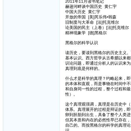
2011年11月读书笔记
赫逊河畔谈中国历史 黄仁宇
中国大历史 黄仁宇
开放的帝国 [美]芮乐伟•韩森
旧制度与大革命 [法]托克维尔
论美国的民主（上卷）[法]托克维尔
精神现象学 [德]黑格尔
黑格尔的科学认识
读历史，要读到黑格尔的历史主义。
基本认识。西方哲学从古希腊以来都
识论问题，即通过分析人的认识来为
真理到底是何样的。
什么才是科学的真理？约略起来，即
的本体和直观，而是事物在时间中不
和自身同一性的过程，整个过程和最
性）。
这个真理观强调，真理是在历史中（
体系。真理展开的过程是辩证的，即
卵到胚胎到出生，具备了整个人类进
但其本质和内在的必然性早已存在，
自己的。而按黑格尔的科学的真理论
识。