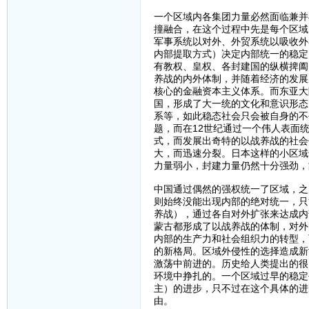
一个区域内各集团力量必然面临兼并
撞融合，在这个过程中先是每个区域
军事系统以对外、外贸系统以吸收外
内部提取方式）决定内部统一的稳定
有教权、皇权、各封建国的纵横捭阖
养战的内外体制，并随着经济的发展
核心的金融资本主义体系。而东亚大
国，形成了大一统的文化和意识形态
系等，如此稳态社会只会被自身的不
题，而在12世纪通过一个伟人表面
式，而发展出奇特的以战养战的社会
大，而迅速分裂。日本这样的小区域
力量弱小，封建力量仍然十分强劲，
中国通过偶然的强权统一了区域，之
则始终没能出现内部的绝对统一，只
养战），通过各自对外扩张来达成内
蒙古都形成了以战养战的体制，对外
内部的生产力和社会组织力的转型，
的新格局。区域外侵性的选择造成新
激荡中前进的。历史给人类提出的很
环境中挣扎的。一个区域过早的稳定
主）的进步，只不过在这个具体的进
由。