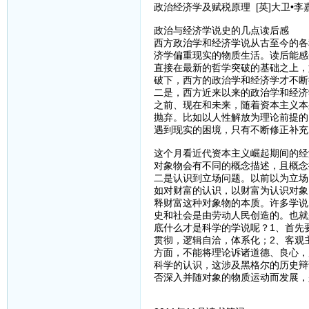
政治经济学及赋税原理 [英]大卫•李
政治与经济学说史的几点读后感
西方政治学和经济学说从古至今的各
济学偏重现实的物质生活。读后能感
直接在最新的哲学突破的基础之上，
破下，西方的政治学和经济学才不断
二是，西方近来以来的政治学和经济
之前、现在和未来，随着资本主义本
抛弃。比如以人性解放为理论前提的
遇到现实的困境，只有不断修正补充
这个月看近代资本主义崛起期间的经
对象物会有不同的概念描述，且概念
二是认识到立场问题。以前以为立场
如对财富的认识，以财富为认识对象
释财富这种对象物的本质。许多学说
史和社会是由劳动人民创造的。也就
底什么才是科学的学说呢？1、首先
贯彻，逻辑自洽，体系化；2、客观
方面，不能将理论诉诸道德、良心，
科学的认识，这涉及黑格尔的历史辩
否深入并随对象的物质运动而发展，