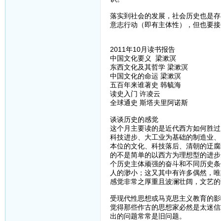
落实到社会的发展，社会历史也是存
意志行动（即有主体性），但也要接
2011年10月读书报告
中国文化要义 梁漱溟
东西文化及其哲学 梁漱溟
中国文化的命运 梁漱溟
五百年来谁著史 韩毓海
读史入门 许凌云
全球通史 斯塔夫里阿诺斯
谈谈历史的感觉
这个月主要读的是近代西方如何胜过
科技进步、大工业为基础的制造业、
本位的文化、科技落后、清朝的迂腐
的不是简单的以西方为理想型的进步
个历史主体顽强的奋斗和不同历史条
人的渺小；这又其中有许多偶然，唯
感觉非常之厚重且波澜壮阔，文艺的
受现代性思想或马克思主义教育的影
觉得那些作古的思想家必然是太迷信
出的问题常常是旧问题。