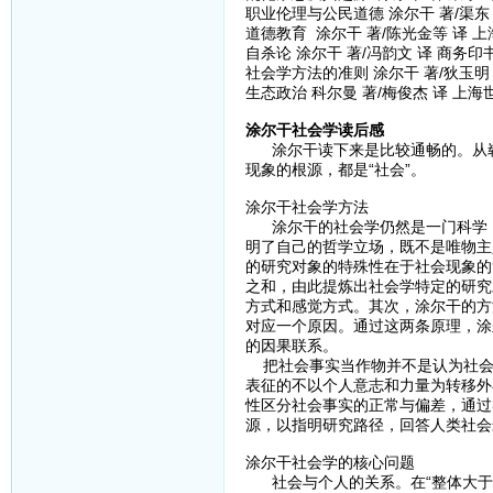
职业伦理与公民道德 涂尔干 著/渠东 
道德教育 涂尔干 著/陈光金等 译 上
自杀论 涂尔干 著/冯韵文 译 商务印书
社会学方法的准则 涂尔干 著/狄玉明 
生态政治 科尔曼 著/梅俊杰 译 上海
涂尔干社会学读后感
涂尔干读下来是比较通畅的。从崭
现象的根源，都是“社会”。
涂尔干社会学方法
涂尔干的社会学仍然是一门科学，
明了自己的哲学立场，既不是唯物主
的研究对象的特殊性在于社会现象的
之和，由此提炼出社会学特定的研究
方式和感觉方式。其次，涂尔干的方
对应一个原因。通过这两条原理，涂
的因果联系。
把社会事实当作物并不是认为社会
表征的不以个人意志和力量为转移外
性区分社会事实的正常与偏差，通过
源，以指明研究路径，回答人类社会
涂尔干社会学的核心问题
社会与个人的关系。在“整体大于