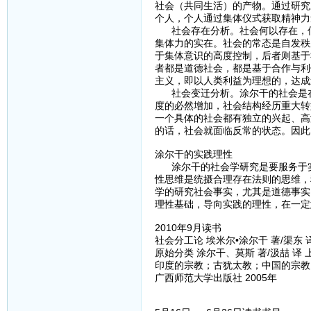
社会（共同生活）的产物。通过研究
个人，个人通过集体仪式获取精神力
社会存在分析。社会何以存在，何
集体力的实在。社会的常态是自发秩
于集体意识的高度控制，后者则基于
者都是道德社会，都是基于合作与利
主义，即以人类利益为理想的，达成
社会变迁分析。涂尔干的社会是在
度的必然增加，社会结构经历重大转
一个具体的社会都有独立的兴起、高
的话，社会就面临反常的状态。因此
涂尔干的实践理性
涂尔干的社会学研究是要服务于实
性思维是统摄合理存在法则的思维，
学的研究社会事实，尤其是道德事实
理性基础，导向实践的理性，在一定
2010年9月读书
社会分工论 埃米尔•涂尔干 著/渠东 译
原始分类 涂尔干、莫斯 著/汲喆 译 
印度的宗教；古犹太教；中国的宗教；
广西师范大学出版社 2005年