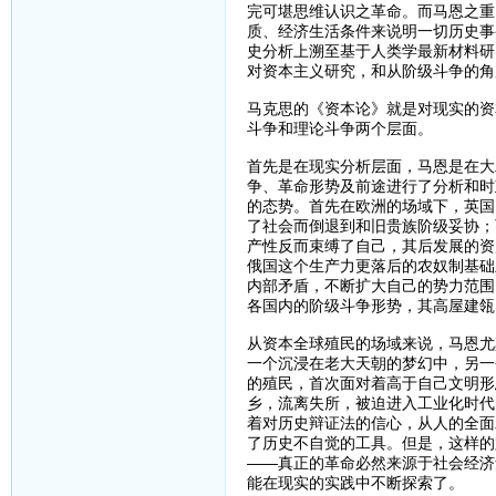
完可堪思维认识之革命。而马恩之重
质、经济生活条件来说明一切历史事
史分析上溯至基于人类学最新材料研
对资本主义研究，和从阶级斗争的角
马克思的《资本论》就是对现实的资
斗争和理论斗争两个层面。
首先是在现实分析层面，马恩是在大
争、革命形势及前途进行了分析和时
的态势。首先在欧洲的场域下，英国
了社会而倒退到和旧贵族阶级妥协；
产性反而束缚了自己，其后发展的资
俄国这个生产力更落后的农奴制基础
内部矛盾，不断扩大自己的势力范围
各国内的阶级斗争形势，其高屋建瓴
从资本全球殖民的场域来说，马恩尤
一个沉浸在老大天朝的梦幻中，另一
的殖民，首次面对着高于自己文明形
乡，流离失所，被迫进入工业化时代
着对历史辩证法的信心，从人的全面
了历史不自觉的工具。但是，这样的
——真正的革命必然来源于社会经济
能在现实的实践中不断探索了。