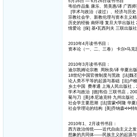
5月16日 — 6月26日读书书目
韦伯作品集 康乐、简美惠/译 广西师范
[学术与政治（读过）、经济与历史
宗教社会学、新教伦理与资本主义精
历史的经验 南怀瑾 复旦大学出版社 2
情爱论 [保] 基•瓦西列夫 三联出版社 
2010年4月读书书目：
资本论（一、二、三卷） 卡尔•马克思[
2010年3月读书书目：
迪尔凯姆论宗教 周秋良/译 华夏出版
18世纪中国官僚制度与荒政 [法]魏丕
论人类不平等的起源与基础 [法]卢梭
乡土中国 费孝通 上海人民出版社，2
学术与政治 [德]韦伯 三联书店，200
菊与刀 [美]本尼迪克特 九州出版社，
社会学主要思潮 [法]雷蒙•阿隆 华夏
社会学理论的结构 [美]乔纳森•H•特
2010年1、2月读书书目：
西方政治传统——近代自由主义之发展 
想象的共同体——民族主义的起源与散