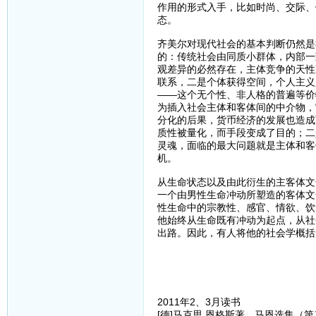
作用的形式入手，比如时尚、交际、
态。
齐美尔对现代社会的基本判断仍然是
的：传统社会由同质小群体，内部一
观差异的必然存在，主体竞争的天性
联系，二是个体获得空间，个人主义
——这个无个性、非人格的普遍等价
为插入社会主体和客体间的中介物，
分化的后果，货币经济的发展也造成
质性被量化，而手段变成了目的；二
灵魂，面临的最大问题就是主体和客
机。
从生命状态以及由此衍生的主客体文
一个由男性生命冲动所塑造的客体文
性生命中的宗教性、感官、情欲、饮
他始终从生命既有冲动为起点，从社
出路。因此，有人将他的社会学概括
2011年2、3月读书
[德]马克思 恩格斯著，马恩选集（第