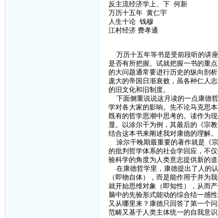
反主流经济学上、下 何新
万历十五年 黄仁宇
人生十论 钱穆
江村经济 费孝通
万历十五年等书是受前段听的讲座
是否有所把握。试就把握一书的重点
的大问题通常要进行历史的纵向剖析
庞大的帝国日渐衰败，虽各种仁人志
的旧文化和旧制度。
下面侧重说说这月读的一点康德哲
学对各大家的影响。先不论马克思本
既有的哲学思潮中思考的。读作为现
显。以涂尔干为例，其最后的《宗教
结合这本书来阐述我对康德的理解。
涂尔干晚期最重要的著作就是《宗
的批判哲学体系的社会学回应，不仅
验科学的角度为人类意志提供新的道
在康德哲学里，康德提出了人的认
（即物自体），而是能作用于并为我
就开始思维对象（即知性），从而产
脑中的先验形式能动的综合结一感性
又从哪里来？康德只回答了第一个问
范畴又基于人类主体统一的自我意识