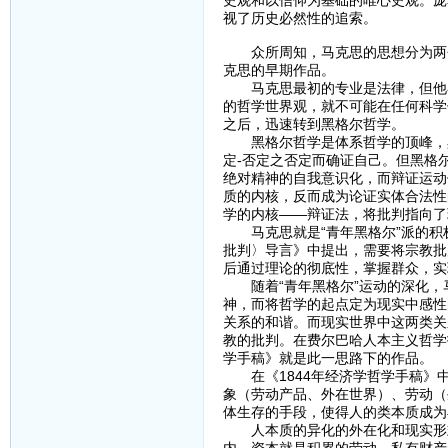
史观和以信仰为基础的唯心史观。庞
视了历史必然性的追索。
众所周知，马克思的思想分为两个阶
克思的早期作品。
马克思最初的专业是法律，但他在
的哲学世界观，就不可能在任何科学
之后，迅速转到黑格尔哲学。
黑格尔哲学是体系哲学的顶峰，黑
定-否定之否定而确证自己。但黑格
绝对精神的自我意识化，而辩证运动
质的内核，反而成为论证实体合法性
学的内核——辩证法，将批判指向了
马克思就是“青年黑格尔”派的积极
批判〉导言》中提出，需要将宗教批
后通过理论的彻底性，掌握群众，实
随着“青年黑格尔”运动的深化，
神，而将哲学的起点定为现实中感性
关系的和谐。而现实世界中这两类关
教的批判。在费尔巴哈人本主义哲学
学手稿》就是此一思路下的作品。
在《1844年经济学哲学手稿》中
象（劳动产品、外在世界）、劳动（
体生存的手段，使得人的类本质成为
人本质的异化的外在化和现实形式