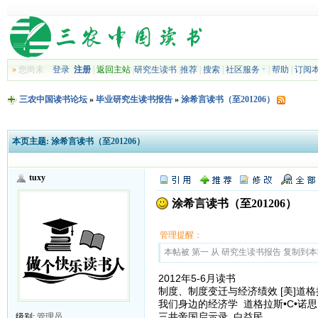
»
您尚未
登录
注册
|
返回主站
|
研究生读书
|
推荐
|
搜索
|
社区服务
|
帮助
|
订阅
三农中国读书论坛
»
毕业研究生读书报告
»
涂希言读书（至201206）
本页主题:
涂希言读书（至201206）
tuxy
涂希言读书（至201206）
管理提醒：
本帖被 第一 从 研究生读书报告 复制到本区(2
2012年5-6月读书
制度、制度变迁与经济绩效 [美]道格
我们身边的经济学 道格拉斯•C•诺思
三井帝国启示录 白益民
级别:
管理员