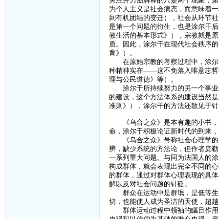
关注并力图解释的只是两个现象，第
为个人主义是社会病态，而意味着一
到有机团结的变迁），社会从环节社
是第一个问题的衍生，也是涂尔干后
教生活的基本形式》），宗教就是原
质。因此，涂尔干在现代社会秩序的
育》）。
在原始宗教的考察过程中，涂尔干
种精神实在——这不免落入唯意志哲
理与公民道德》等）。
涂尔干所持续努力的另一个事业是
的建设，这个方法体系的建设当然是
准则》），涂尔干的方法还散见于针
《乌合之众》是本有趣的小书，尤其
命，涂尔干积极论证新时代的到来，
《乌合之众》号称社会心理学的奠
辨，缺少系统的方法论，但作者庞勒
一系列重大问题。与同为法国人的涂
构成群体，就会表现出完全不同的心
的群体，通过对群体心理表现的具体
解以及对社会问题的针砭。
群众在运动中是群氓，是低等生命
切，也能使人成为圣洁的天使，超越
群体运动过程中领袖的瞩目作用，