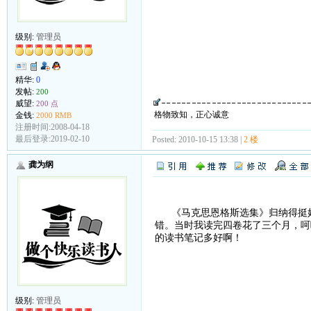
级别:
管理员
精华:
0
发帖:
200
威望:
200 点
格物致知，正心诚意
金钱:
2000 RMB
注册时间:2008-04-18
最后登录:2019-02-10
Posted: 2010-10-15 13:38 |
2 楼
龚为纲
《马克思恩格斯选集》归纳得挺好
错。当时我读完四卷花了三个月，呵
的读书笔记多好啊！
级别:
管理员