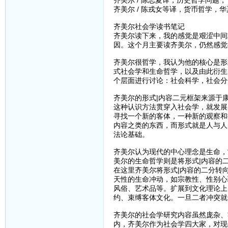
齐美尔 / 陈志夏译，历史哲学问题， 
齐美尔 / 陈戎女等译，货币哲学，华夏
齐美尔社会学读书笔记
齐美尔读下来，我的感觉是艰涩中间
因。这个月主要读齐美尔，仍然感觉
齐美尔很哲学，我认为他的核心是形
式社会学和生命哲学，以及由此衍生
个层面进行讨论：社会科学，社会分
齐美尔的形式|内容二元框架来源于
这种认识方法贯穿入社会学，就发展
寻找一个新的客体，一种新的观察和
内容之类的东西，而形式就是人与人
法论基础。
齐美尔认为现代的中心理念是生命，
美尔的生命哲学则是将形式|内容的
在这里齐美尔将形式|内容的二分转
天性的生命冲动，如宗教性、性别心
风俗、艺术品等。扩展到文化理论上
约、束缚客体文化。一旦二者冲突就
齐美尔的社会学研究内容虽然庞杂、
内，齐美尔作为社会学四大家，对现