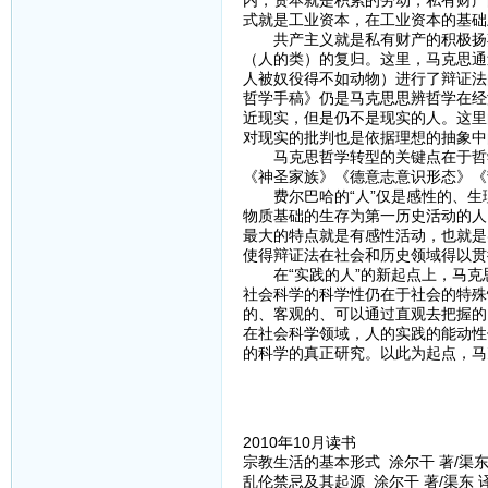
内，资本就是积累的劳动，私有财产
式就是工业资本，在工业资本的基础
共产主义就是私有财产的积极扬弃
（人的类）的复归。这里，马克思通
人被奴役得不如动物）进行了辩证法
哲学手稿》仍是马克思思辨哲学在经
近现实，但是仍不是现实的人。这里
对现实的批判也是依据理想的抽象中
马克思哲学转型的关键点在于哲学
《神圣家族》《德意志意识形态》《
费尔巴哈的“人”仅是感性的、生
物质基础的生存为第一历史活动的人
最大的特点就是有感性活动，也就是
使得辩证法在社会和历史领域得以贯
在“实践的人”的新起点上，马克
社会科学的科学性仍在于社会的特殊
的、客观的、可以通过直观去把握的
在社会科学领域，人的实践的能动性
的科学的真正研究。以此为起点，马
2010年10月读书
宗教生活的基本形式 涂尔干 著/渠东 
乱伦禁忌及其起源 涂尔干 著/渠东 译