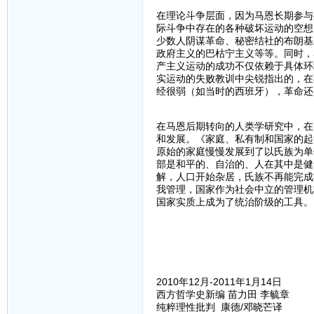
在理论斗争层面，因为马恩长期参与
际斗争中存在的各种破坏运动的空想
少数人阴谋革命、秘密结社的布朗基
政府主义的巴枯宁主义等等。同时，
产主义运动的成功不仅依赖于具体环
实运动的失败教训中尖锐指出的，在
经很弱（如当时的西班牙），革命还
在马恩后期转向的人类学研究中，在
和发展。《家庭、私有制和国家的起
原始的家庭慢慢发展到了以氏族为单
部是和平的、自治的、人在其中是健
解，人口开始杂居，氏族不再能完成
我管理，国家作为社会中立的管理机
国家实质上成为了统治阶级的工具。
2010年12月-2011年1月14日
西方哲学史新编 苗力田 李毓章
纯粹理性批判 康德/邓晓芒译