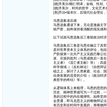
[德]齐美尔/顾仁明译，金钱、性别、
[德]齐美尔，时尚的哲学，文化艺术出
[美]乔治•瑞泽尔，后现代社会理论，
马恩选集读后感
马恩选集通读下来，无论是激扬文字
辑严密，始终保持着清醒的现实感和
以下试就马恩选集后三卷除政治经济
马恩选集后三卷是马恩在确立了其哲
是对世界资本主义体系的评论，包括
产阶级第一次共产主义实践巴黎公社
派、宗派的批判（马恩成熟后一直在
主义者》《流亡者文献》等）；四是
科学领域（《反杜林论》《自然辩证
础之上，探讨了人类家庭、社会、国
自身发展的流变的介绍（《政治经济
典哲学的终结》等）。
从逻辑体系上来梳理，马恩的思想的
历史、精神世界描写为一个过程，一
系的过程中的内在规律性。始终坚持
会贯通，即马克思主义的唯物辩证法
有历史和在时间中发展的，将唯物辩