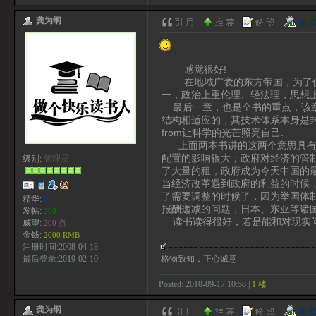
龚为纲
感觉很好!
在地域广袤的东方帝国，为了使
一，政治上重伦理、轻法理，思想上
最后一章，也是全书的重点，该章说
结构相适应的，其技术体系本身是
from让科学的光芒照亮自己.
上面两本书讲的这两个意思具有一
配置的影响很大；政府对经济的管
级别:
管理员
了大量的租，政府成为今天中国的
当经济改革遇到政府的利益的时候
了需要调整的时候了，因为举国体
精华:
0
报酬递减的问题，日本、东亚等诸
发帖:
200
读书读得很好，若是能和对现实问
威望:
200 点
金钱:
2000 RMB
注册时间:2008-04-18
格物致知，正心诚意
最后登录:2019-02-10
Posted: 2010-09-17 10:58 |
1 楼
龚为纲