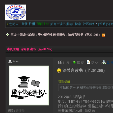
»
您尚未
登录
注册
|
返回主站
|
研究生读书
|
推荐
|
搜索
|
社区服务
|
帮助
|
订
三农中国读书论坛
»
毕业研究生读书报告
»
涂希言读书（至201206）
本页主题:
涂希言读书（至201206）
tuxy
涂希言读书（至201206）
管理提醒：
本帖被 第一 从 研究生读书报告 复制到本区(
2012年5-6月读书
制度、制度变迁与经济绩效 [美]道格
我们身边的经济学 道格拉斯•C•诺
三井帝国启示录 白益民
级别:
管理员