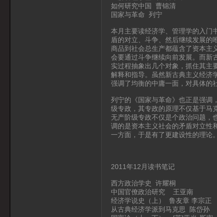
如何研究中国 曹锦清
国家与革命 列宁
本月主要读经济学、管理学的入门
盾的对立、斗争、然后继续发展的
商品到社会总生产都蕴含了资本主
会要通过斗争继续向前发展。而新
实过程抽象出几个对象，抓住其主
解释和指导。虽然新古典主义经济
强调了均衡的中庸一面，对具体的
列宁的《国家与革命》也正是强调
级专政，其专政的原理不仅基于马
无产阶级专政不仅是个政治问题，
调的是资本主义社会的矛盾对立性
一方面，于是有了更建设性的理论
2011年12月读书笔记
西方政治学史 许耀桐
中国官僚政治研究 王亚南
经济学说史（上） 鲁友章 李宗正
从古典经济学派到马克思 陈岱孙