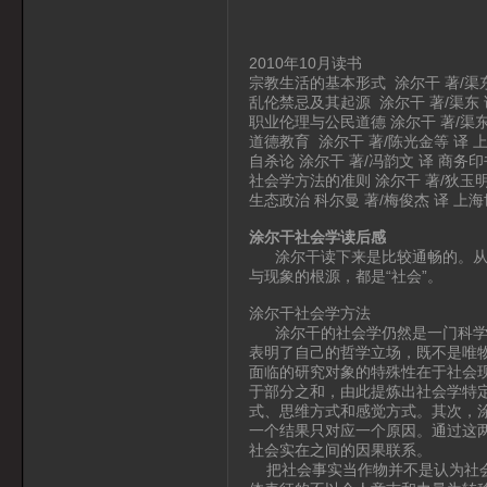
2010年10月读书
宗教生活的基本形式 涂尔干 著/渠东
乱伦禁忌及其起源 涂尔干 著/渠东 
职业伦理与公民道德 涂尔干 著/渠东
道德教育 涂尔干 著/陈光金等 译 上
自杀论 涂尔干 著/冯韵文 译 商务印书
社会学方法的准则 涂尔干 著/狄玉明 
生态政治 科尔曼 著/梅俊杰 译 上海
涂尔干社会学读后感
涂尔干读下来是比较通畅的。从崭
与现象的根源，都是“社会”。
涂尔干社会学方法
涂尔干的社会学仍然是一门科学，
表明了自己的哲学立场，既不是唯
面临的研究对象的特殊性在于社会
于部分之和，由此提炼出社会学特
式、思维方式和感觉方式。其次，
一个结果只对应一个原因。通过这
社会实在之间的因果联系。
把社会事实当作物并不是认为社会