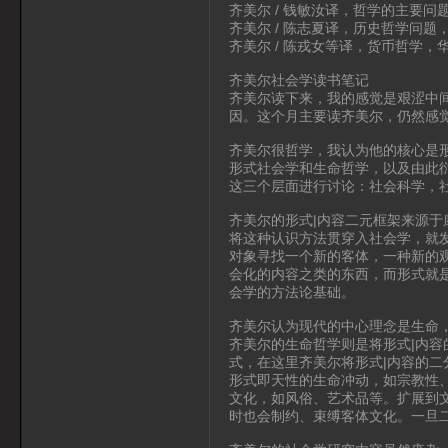
齐美尔 / 钱敏汝译，哲学的主要问
齐美尔 / 陈志夏译，历史哲学问题，
齐美尔 / 陈戎女等译，货币哲学，华
齐美尔社会学读书笔记
齐美尔读下来，我的感觉是艰涩中
因。这个月主要读齐美尔，仍然感
齐美尔很哲学，我认为他的核心是
形式社会学和生命哲学，以及由此
这三个层面进行讨论：社会科学，
齐美尔的形式|内容二元框架来源
将这种认识方法贯穿入社会学，就
对象寻找一个新的客体，一种新的
会化的内容之类的东西，而形式就
会学的方法论基础。
齐美尔认为现代的中心理念是生命，
齐美尔的生命哲学则是将形式|内容
式，在这里齐美尔将形式|内容的
形式即天性的生命冲动，如宗教性
文化，如风俗、艺术品等。扩展到
时也会制约、束缚客体文化。一旦