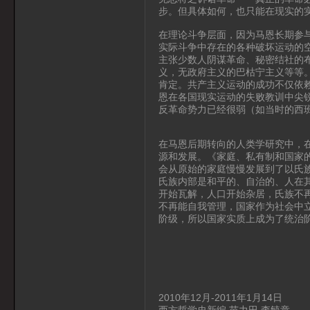
步。但具体如何，也只能在现实的
在理论斗争层面，因为马恩长期参
实际斗争中存在的各种破坏运动的
主张少数人阴谋革命、秘密结社的
义，无政府主义的巴枯宁主义等等
肯定。共产主义运动的成功不仅依
恩在各国现实运动的失败教训中尖
反革命势力已经很弱（如当时的西
在马恩后期转向的人类学研究中，
源和发展。《家庭、私有制和国家的
会从原始的家庭慢慢发展到了以氏
氏族内部是和平的、自治的、人在
开始瓦解，人口开始杂居，氏族不
不再能自我管理，国家作为社会中
阶级，所以国家实质上成为了统治
2010年12月-2011年1月14日
西方哲学史新编 苗力田 李毓章