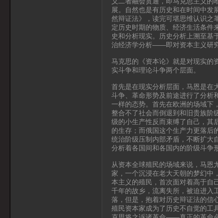
义二者融会贯通，即马克思主义的
展。自然也是有历史和在时间中发
然辩证法》，读完可堪思维认识之
定历史时期的物质、经济生活条件
史和分析现实。历史分析上溯至基
治经济学分析——即对资本主义研
马克思的《资本论》就是对现实的
实斗争和理论斗争两个层面。
首先是在现实分析层面，马恩是在
斗争、革命形势及前途进行了分析
一样的态势。首先在欧洲的场域下
整合不了社会而倒退到和旧贵族阶
级的小生产性反而束缚了自己，其
的生存；而俄国这个生产力更落后
统治阶级压制内部矛盾，不断扩大
分析着各国间和各国内的阶级斗争
从资本全球殖民的场域来说，马恩
家，一个沉浸在老大天朝的梦幻中
本主义的殖民，首次面对着高于自
千年的故乡，流离失所，被迫进入
落，但是，抱着对历史辩证法的信
殖民资本家成为了历史不自觉的工
克思将之诉诸革命——真正的革命