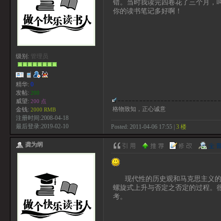
错。当时我读完四卷花了三个月，
你的读书笔记多好啊！
级别:
管理员
精华:
0
发帖:
200
威望:
200 点
格物致知，正心诚意
金钱:
2000 RMB
注册时间:2008-04-18
最后登录:2019-02-10
Posted: 2011-04-06 17:55 |
3 楼
龚为纲
现代性的历史观和马克思主义的历
螺旋式上升与否定之否定的过程。
考。