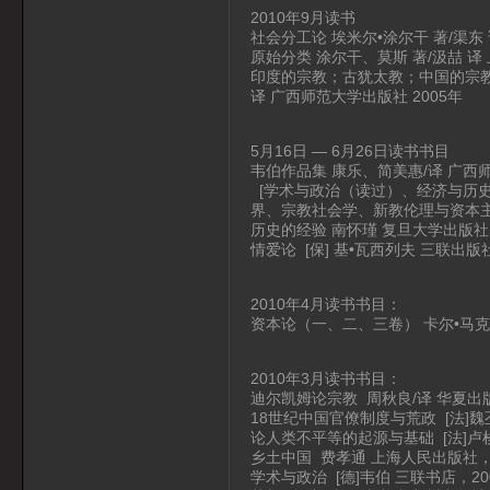
2010年9月读书
社会分工论 埃米尔•涂尔干 著/渠东 
原始分类 涂尔干、莫斯 著/汲喆 译 
印度的宗教；古犹太教；中国的宗教
译 广西师范大学出版社 2005年
5月16日 — 6月26日读书书目
韦伯作品集 康乐、简美惠/译 广西师范
[学术与政治（读过）、经济与历
界、宗教社会学、新教伦理与资本主
历史的经验 南怀瑾 复旦大学出版社 
情爱论 [保] 基•瓦西列夫 三联出版社
2010年4月读书书目：
资本论（一、二、三卷） 卡尔•马克思
2010年3月读书书目：
迪尔凯姆论宗教 周秋良/译 华夏出版
18世纪中国官僚制度与荒政 [法]魏丕
论人类不平等的起源与基础 [法]卢梭
乡土中国 费孝通 上海人民出版社，
学术与政治 [德]韦伯 三联书店，20