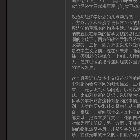
国富论（上、下） [英]亚当•斯密
政治经济学及赋税原理 [英]大卫•
政治与经济学说史的几点读后感
西方政治学和经济学说从古至今的
经济学偏重现实的物质生活。读后
纳或直接在最新的哲学突破的基础
潮的突破下，西方的政治学和经济
论突破；二是，西方近来以来的政
是资本主义之前、现在和未来，随
释，否则就会被抛弃。比如以人性
人，但其理论的指导遇到现实的困
的继续发展。
这个月看近代资本主义崛起期间的
个对象物会有不同的概念描述，且
盾。二是认识到立场问题。以前以
题。比如对财富的认识，以财富为
科学的解释财富这种对象物的本质
到：人类的历史和社会是由劳动人
合、相统一。那到底什么才是科学
部关系，把握本质并贯彻，逻辑自
对象为理论前提，另一方面，不能
物的物质运动本身，才是科学的认
系，往往是唯物主义的，但能否深