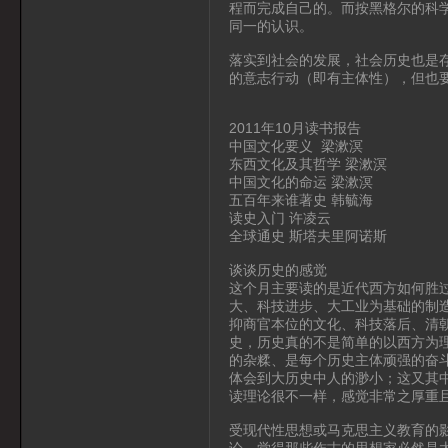
程而完成自己的。而按黑格尔的科
同一的认识。
落实到社会的发展，社会历史也是
的意志行动（即有主体性），但也
2011年10月读书报告
中国文化要义 梁漱溟
东西文化及其哲学 梁漱溟
中国文化的命运 梁漱溟
五百年来谁著史 韩毓海
读史入门 许凌云
全球通史 斯塔夫里阿诺斯
谈谈历史的感觉
这个月主要读的是近代西方如何胜
大、科技进步、大工业为基础的制
抑商官本位的文化、科技落后、清
史，历史真的不是简单的以西方为
的杂糅、是每个历史主体顽强的奋
体会到大历史中人的渺小；这又其
读理论很不一样，感觉非常之厚重
受现代性思想或马克思主义教育的
论，觉得那些作古的思想家必然是