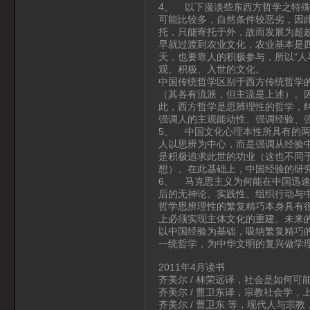
4、 以下漫淡些东西方哲学之特
可能比较多，自然条件较恶劣，因
托，只能寄托于外，故而发展为超
早就过渡到农业文化，农业基本是四
天，也要靠人的积极参与，所以“人
观、积极、入世的文化。
中国传统哲学区别于西方传统哲学
（其各有流派，但主流是上述）。
此，西方哲学是思辨理性的哲学，
强调人的主观能动性、强调经验、
5、 中国文化心理本性所具有的
人以思辨为中心，而是强调从经验
是积极追求此世的功业（这也不同
想）。在此基础上，中国经验的研
6、 马克思主义为何能在中国迅
后的无神论、实践性、组织行动与
哲学思辨理性的繁复精巧本身具有
上必须实现主体文化的重建。未来
以中国经验为基础，吸纳繁复精巧
一统哲学，为中华文明的复兴做学
2011年4月读书
齐美尔 / 林荣远译，社会是如何可
齐美尔 / 曹卫东译，宗教社会学，上
齐美尔 / 曹卫东 等，现代人与宗教