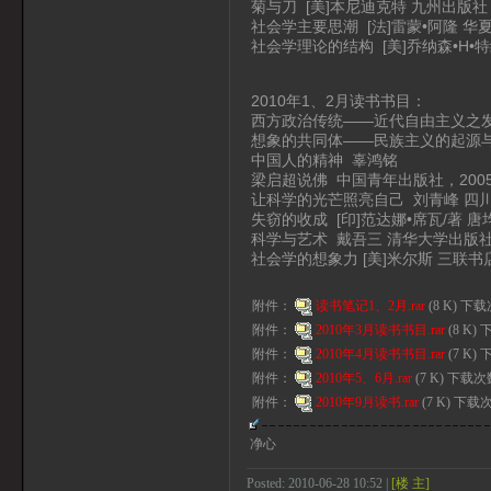
菊与刀 [美]本尼迪克特 九州出版社，
社会学主要思潮 [法]雷蒙•阿隆 华夏
社会学理论的结构 [美]乔纳森•H•特
2010年1、2月读书书目：
西方政治传统——近代自由主义之发展
想象的共同体——民族主义的起源与散
中国人的精神 辜鸿铭
梁启超说佛 中国青年出版社，200
让科学的光芒照亮自己 刘青峰 四川
失窃的收成 [印]范达娜•席瓦/著 唐
科学与艺术 戴吾三 清华大学出版社，
社会学的想象力 [美]米尔斯 三联书
附件：
读书笔记1、2月.rar
(8 K) 下载
附件：
2010年3月读书书目.rar
(8 K)
附件：
2010年4月读书书目.rar
(7 K)
附件：
2010年5、6月.rar
(7 K) 下载次
附件：
2010年9月读书.rar
(7 K) 下载
净心
Posted: 2010-06-28 10:52 |
[楼 主]