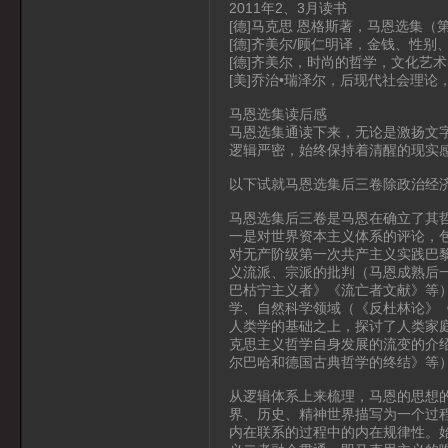
2011年2、3月读书
[德]马克思 恩格斯著，马恩选集（
[德]齐美尔/顾仁明译，金钱、性别
[德]齐美尔，时尚的哲学，文化艺术
[美]乔治•瑞泽尔，后现代社会理论，
马恩选集读后感
马恩选集通读下来，无论是激扬文
逻辑严密，始终保持着清醒的现实
以下试就马恩选集后三卷除政治经
马恩选集后三卷是马恩在确立了其
一是对世界资本主义体系的评论，
对无产阶级第一次共产主义实践巴
义流派、宗派的批判（马恩成熟后
巴枯宁主义者》《流亡者文献》等
学、自然科学领域（《反杜林论》
人类学的基础之上，探讨了人类家
克思主义哲学自身发展的流变的介
尔巴哈和德国古典哲学的终结》等
从逻辑体系上来梳理，马恩的思想
界、历史、精神世界描写为一个过
内在联系的过程中的内在规律性。