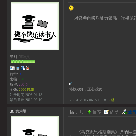
对经典的吸取能力很强，读书笔
级别:
管理员
精华:
0
发帖:
200
威望:
200 点
格物致知，正心诚意
金钱:
2000 RMB
注册时间:2008-04-18
最后登录:2019-02-10
Posted: 2010-10-15 13:38 |
2 楼
龚为纲
《马克思恩格斯选集》归纳得挺好