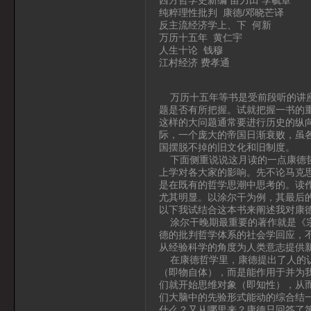
纯粹理性批判 康德/邓晓芒译
反主流经济学上、下 何新
万历十五年 黄仁宇
人生十论 钱穆
江村经济 费孝通
万历十五年等书是受前段听的讲座
题是否有所把握。试就把握一书的
这样的大问题通常要进行历史的纵
际，一个庞大的帝国日渐衰败，虽
国摆脱不掉的旧文化和旧制度。
下面侧重说说这月读的一点康德哲
上学对各大家的影响。先不论马克
是在既有的哲学思潮中思考的。读
尤其明显。以涂尔干为例，其最后
以下我试结合这本书来阐述我对康
涂尔干晚期最重要的著作就是《宗
德的批判哲学体系的社会学回应，
从经验科学的角度为人类意志提供
在康德哲学里，康德提出了人的认
（即物自体），而是能作用于并为
们就开始思维对象（即知性），从
们大脑中的先验形式能动的综合结
什么？又从哪里来？康德只回答了