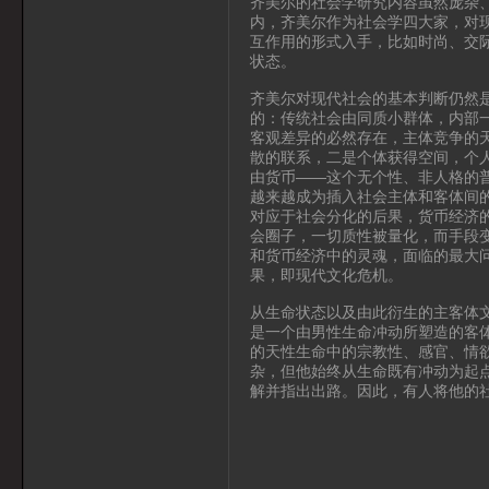
齐美尔的社会学研究内容虽然庞杂
内，齐美尔作为社会学四大家，对
互作用的形式入手，比如时尚、交
状态。
齐美尔对现代社会的基本判断仍然
的：传统社会由同质小群体，内部
客观差异的必然存在，主体竞争的
散的联系，二是个体获得空间，个
由货币——这个无个性、非人格的
越来越成为插入社会主体和客体间
对应于社会分化的后果，货币经济
会圈子，一切质性被量化，而手段
和货币经济中的灵魂，面临的最大
果，即现代文化危机。
从生命状态以及由此衍生的主客体
是一个由男性生命冲动所塑造的客
的天性生命中的宗教性、感官、情
杂，但他始终从生命既有冲动为起
解并指出出路。因此，有人将他的