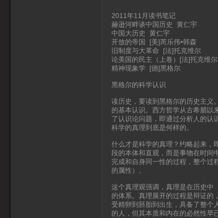
2011年11月读书笔记
赫逊河畔谈中国历史 黄仁宇
中国大历史 黄仁宇
开放的帝国 [美]芮乐伟•韩森
旧制度与大革命 [法]托克维尔
论美国的民主（上卷）[法]托克维尔
精神现象学 [德]黑格尔
黑格尔的科学认识
读历史，要读到黑格尔的历史主义
的基本认识。西方哲学从古希腊以
了认识论问题，即通过分析人的认
科学的真理到底是何样的。
什么才是科学的真理？约略起来，
段的本体和直观，而是事物在时间
完成和自身同一性的过程，整个过
的属性）。
这个真理观强调，真理是在历史中
的体系。真理展开的过程是辩证的
受精卵到胚胎到出生，具备了整个
的人，但其本质和内在的必然性早