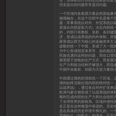
历史提出的问题常常是旧问题。
一个区域内各集团力量必然面临兼
碰撞融合，在这个过程中先是每个
题：军事系统以对外、外贸系统以
资源从内部提取方式）决定内部统
的，内部只有教权、皇权、各封建
济，形成以战养战的内外体制，并
家形成以西方为核心的金融资本主
迹般的统一了中国，形成了大一统
为中心形成朝贡体系等，如此稳态
民族也遇到这样的问题，而在12
展受限于游牧的生产方式，而发展
生产力和政治结构不够强大，而迅
中国中央集权，却因为天皇力量弱
中国通过偶然的强权统一了区域，
洲则始终没能出现内部的绝对统一
以战养战），通过各自对外扩张来
欧洲与蒙古都形成了以战养战的体
顺利完成内部的生产力和社会组织
了全球世界的新格局。区域外侵性
史正是在这种激荡中前进的。历史
是在具体的历史环境中挣扎的。一
其他什么（如民主）的进步，只不