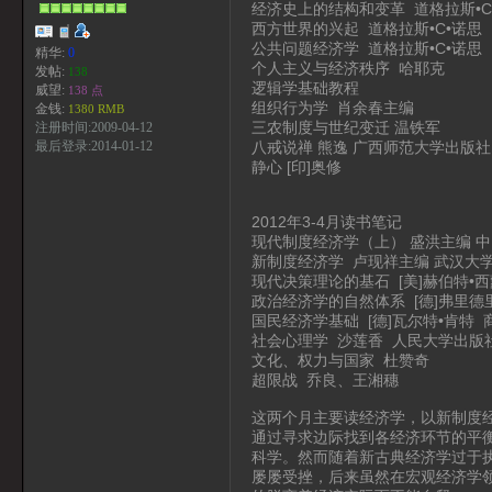
经济史上的结构和变革 道格拉斯•C
西方世界的兴起 道格拉斯•C•诺思
公共问题经济学 道格拉斯•C•诺思
精华:
0
个人主义与经济秩序 哈耶克
发帖:
138
逻辑学基础教程
威望:
138 点
组织行为学 肖余春主编
金钱:
1380 RMB
三农制度与世纪变迁 温铁军
注册时间:2009-04-12
八戒说禅 熊逸 广西师范大学出版社
最后登录:2014-01-12
静心 [印]奥修
2012年3-4月读书笔记
现代制度经济学（上） 盛洪主编 
新制度经济学 卢现祥主编 武汉大
现代决策理论的基石 [美]赫伯特•
政治经济学的自然体系 [德]弗里德
国民经济学基础 [德]瓦尔特•肯特
社会心理学 沙莲香 人民大学出版
文化、权力与国家 杜赞奇
超限战 乔良、王湘穗
这两个月主要读经济学，以新制度
通过寻求边际找到各经济环节的平
科学。然而随着新古典经济学过于
屡屡受挫，后来虽然在宏观经济学