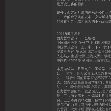
是历史进步的根由。
题外：西方所形成的体系外侵性太
—生产的金字塔的资本主义全球体
的分化和异化成为最大的不稳定因
2011年5月读书
西方哲学史（下）全增嘏
中国思想史纲 侯外庐 上海世纪出版集
中国思想史论（上、中、下） 李泽厚
梁漱溟自述 梁漱溟 漓江出版社199
人心与人生 梁漱溟 上海人民出版社 2
中国哲学的特质 牟宗三 上海古籍出版
本月读哲学，且重点在中国哲学，
1、 哲学，各大家各流派虽然各
2、 现代中国的哲学家总不脱西
大。如梁漱溟受生命哲学影响，其
3、 中国传统哲学流派甚多，其
官方哲学原因外，就是因其反映了
础。二是历史需要，如魏晋时期道
要。三是本身的精致性，佛学于隋
统沉淀的力量，其历史因袭的惯性
的需要，此为宋明理学在封建社会