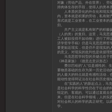
对象（劳动产品、外在世界）、劳
持肉体生存的手段，使得人的类本
人本质的异化的外在化和现实形式
内，资本就是积累的劳动，私有财
形式就是工业资本，在工业资本的
归。
共产主义就是私有财产的积极扬弃
（人的类）的复归。这里，马克思
工人被奴役得不如动物）进行了辩证
济学哲学手稿》仍是马克思思辨哲
要更贴近现实，但是仍不是现实的
的意义。对现实的批判也是依据理
马克思哲学转型的关键点在于哲学
《神圣家族》《德意志意识形态》
费尔巴哈的“人”仅是感性的、生
要物质基础的生存为第一历史活动
的人最大的特点就是有感性活动，
能动性使得辩证法在社会和历史领
在“实践的人”的新起点上，马克
是社会科学的科学性仍在于社会的
恒定的、客观的、可以通过直观去
来。但是在社会科学领域，人的实
对社会和人的科学的真正研究。以
学。