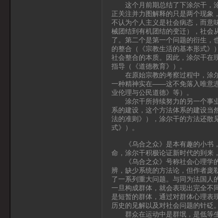
这个月前期总结了下涂尔干，涂尔
正关注并力图解释的只是两个现象
不认为个人主义是社会病态，而意
械团结到有机团结的变迁），社会
了。第二个是第一个问题的衍生，
的整合（《宗教生活的基本形式》
社会整合的本质。因此，涂尔干在
指导（《道德教育》）。
在原始宗教的考察过程中，涂尔干
一种精神实在——这不免落入唯意
业伦理与公民道德》等）。
涂尔干所持续努力的另一个事业是
系的建设，这个方法体系的建设当
法的准则》），涂尔干的方法还散
式》）。
《乌合之众》是本有趣的小书，尤
命，涂尔干积极论证新时代的到来
《乌合之众》号称社会心理学的奠
辨，缺少系统的方法论，但作者庞
了一系列重大问题。与同为法国人的
一旦构成群体，就会表现出完全不
是短暂的群体，通过对群体心理表
历史的见解以及对社会问题的针砭
群众在运动中是群氓，是低等生命