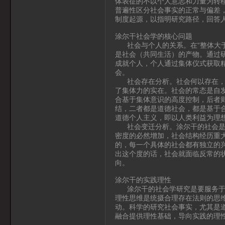
体表征的不以个人意志和力量为转
普遍性区分社会事实的正常与偏差
制度起源，以指明研究路径，回答人
涂尔干社会学的核心问题
社会与个人的关系。在“整体大于
是社会（共同生活）的产物。通过
成就个人，个人通过集体仪式获取
会。
社会存在分析。社会何以存在，何
了集体力的实在。社会的常态是自
合基于集体意识的高度控制，后者
结，二者都是道德社会，都是基于
道德个人主义，即以人类利益为理
社会变迁分析。涂尔干的社会是在
密度的必然增加，社会结构经历重
的，每一个具体的社会都有独立的
出这个度的话，社会就面临反常的
向。
涂尔干的实践理性
涂尔干的社会学研究是要服务于实
理性思维是统摄合理存在法则的思
动。科学的研究社会事实，尤其是
融合提供理性基础，导向实践的理