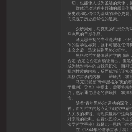
一切，也能使人成为圣洁的天使，
群体运动过程中领袖的瞩目作用，
英史观和以信仰为基础的唯心史观
而忽视了历史必然性的追索。
众所周知，马克思的思想分为两个
马克思的早期作品。
马克思最初的专业是法律，但他在
体的哲学世界观，就不可能在任何
主义之后，迅速转到黑格尔哲学。
黑格尔哲学是体系哲学的顶峰，黑
否定-否定之否定而确证自己。但
成为绝对精神的自我意识化，而辩
批判性质的内核，反而成为论证实体
黑格尔哲学的内核——辩证法，将
马克思就是“青年黑格尔”派的积
学批判〉导言》中提出，需要将宗
判，然后通过理论的彻底性，掌握
命。
随着“青年黑格尔”运动的深化，
神，而将哲学的起点定为现实中感性
人关系的和谐。而现实世界中这两类
对宗教的批判。在费尔巴哈人本主义
济学哲学手稿》就是此一思路下的
在《1844年经济学哲学手稿》