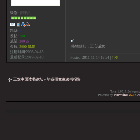
级别:
管理员
精华:
0
发帖:
200
威望:
200 点
格物致知，正心诚意
金钱:
2000 RMB
注册时间:2008-04-18
最后登录:2019-02-10
Posted: 2011-11-14 18:54 |
4 楼
三农中国读书论坛
»
毕业研究生读书报告
Total 1.601612(s) quer
Powered by
PHPWind
v6.0
Cer