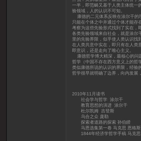
一半，即范畴又基于人类主体统一
验领域，人的认识不可知。
康德的二元体系反映在涂尔干的理
只能在个体之中并通过个体才能存
考察为这些先验形式找到了实在，
各类先验领域来自社会，就是涂尔
里的先验界限，似乎使人类认识找
在人类共意中实在，即只有在人类
即意识，还是走向了唯心主义。
康德哲学博大精深，最核心的问题
哲学（中国不存在西方意义上的哲
类似康德所说的认识的界限，经验
哲学很早就明确了边界，向内发展
2010年11月读书
社会学与哲学 涂尔干
教育思想的演进 涂尔干
杜尔凯姆 吉登斯
乌合之众 庞勒
探索者道路的探索 孙伯鍨
马恩选集第一卷 马克思 恩格斯
1844年经济学哲学手稿 马克思