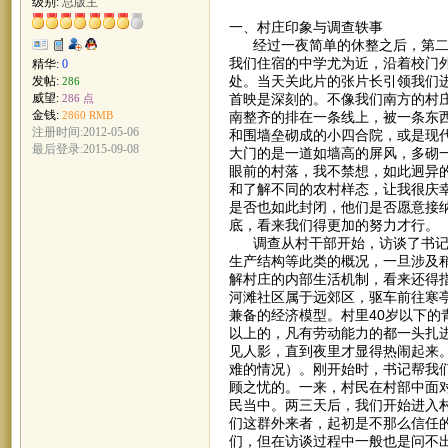
级别:
总版主
一、村庄印象与调查轶事
经过一夜简单的休整之后，第二天
我们住宿的中学尤为近，沿着校门
精华:
0
处。当天关此片的张片长引领我们
发帖:
286
首映是深刻的。不像我们南方的村
威望:
286 点
金钱:
南整齐的排在一条线上，被一条东
2860 RMB
注册时间:2012-05-06
和围墙垒砌成的小四合院，或是现
最后登录:2015-09-08
大门的是一道如墙高的屏风，多砌
眼前的村落，我不禁想，如此迥异
和了解不同的农村样态，让我很庆
是否也如此封闭，他们是否愿意接
底，看来我们得更加的努力才行。
调查从村干部开始，访谈了书记、
生产结构等此类的概况，一旦涉及
解村庄的内部生活机制，看来还得
河滩社区属于远郊区，驱车前往寒
兼备的经济模型。村里40岁以下的
以上的，凡有劳动能力的都一头扎
见人影，直到夜里才显得热闹起来
难的情况）。刚开始时，书记帮我
顾之忧的。一来，村民在村部中面
民当中。两三天后，我们开始进入
们这群外来者，起初是不那么信任
们，但在访谈过程中一般也是问不