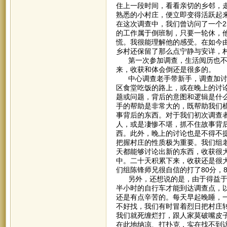
住上一段时间，看看亲切的乡邻，
熟悉的小村庄，便立即变得活跃起
在这次调查中，我们曾访问了一个
的工作属于倒班制，只要一轮休，
慌。我很能理解他的感受。在如今
乡村还保留了那么点宁静与安详，
第一次参加调查，生活阅历也不足
来，收获和体会倒还是很多的。
中心调查老手带新手，调查加讨论
区食堂吃饭的路上，或在晚上的讨
题或问题，背后的意图和逻辑是什
手的帮助是非常大的，既帮助我们
事背后的东西。对于我们初次调查
人，或是凄惨不堪，抓不住故事背
西。此外，晚上的讨论也是不得不
把握村庄的性质极为重要。我们组
天都能够讨论出新的东西，收获很
中。二十天积累下来，收获还是很
们组陈锋师兄很自信的打了80分，
另外，还想说的是，由于得益于小
半小时的自行车才能到达调查点，
还是有点辛苦的。每天早起晚睡，
不好找，我们有时冒着烈日把村庄
我们就死缠烂打，跟人家莫破嘴皮
在此地纳凉、打扑克，实在找不到