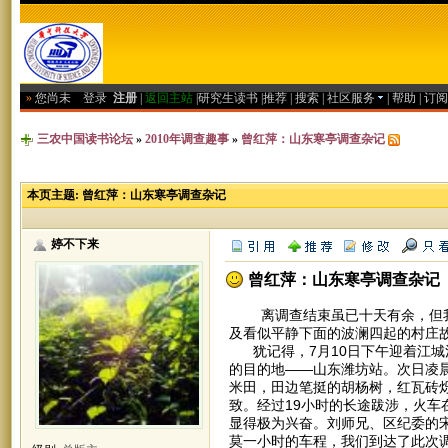
»
您尚未
登录
注册
|
返回主站
|
研究生读书
|
推荐
|
搜索
|
社区服务
|
帮助
|
订阅
三农中国读书论坛
»
2010年调查趣事
»
曾红萍：山东寒亭调查杂记
本页主题:
曾红萍：山东寒亭调查杂记
婷不下来
曾红萍：山东寒亭调查杂记
离调查结束虽已十天有余，但我
及看似平静下面的波澜四起的村庄
犹记得，7月10日下午迎着江城
的目的地——山东潍坊站。次日凌
米田，田边笔挺的胡杨树，红瓦砖
致。经过19小时的长途跋涉，火
显得极为兴奋。刘师兄、区纪委的
莫一小时的车程，我们到达了此次