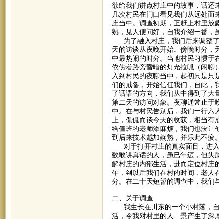
欲给我们讲点村庄中的故事，话还
几次村民在门口看见我们从远处而
庄当中。调查初期，正赶上村里放
熟，见人便问好，自我介绍一番，
为了融入村庄，我们后来调整了战
天的访谈从夜晚开始。傍晚时分，
中最热闹的时分。当地村民习惯于
依傍着路旁昏暗的灯光拉呱（闲聊
入到村民的夜聊当中，起初只是只
们的戒备，开始信任我们，自此，
了话语的方向，我们从中得到了大
第二天的访问对象。夜聊通常止于
中。在与村民告别后，我们一行六
上，侃侃而谈今天的收获，相当有
给值班的老师添麻烦，我们也没让
到后来技术越加娴熟，并乐此不疲
对于打开村庄的真实面目，进入到
数敢讲真话的人，虽已年迈，但头
解村庄的内部生活，进而定位村庄
午，到以后我们在村的时间，老人
分。在二十天短暂的调查中，我们
二、关于调查
我生长在川东的一个小村落，自小
活，令我对村里的人、景产生了深