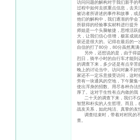
访问问题的解构对于我们新手的
过程中如何去抓重点信息，去关
被访者所讲述的事件和故事，或
他们的解构中，我们逐渐的学会
所获得的经验事实材料进行提升
师姐是一个头脑敏捷，思维活跃
大，让我们信心倍增，极富成就
获还是很大的。记得在最后的一
自信的打了80分，80分虽然离
另外，还想说的是，由于得益
烈日，骑半小时的自行车才能到
的调查下来，多少还是有点辛苦
晚上的讨论当中。访问对象不好
家还不一定乐意接受访问，这时
旁有一块通风的空地，下午聚集
使出浑身的招数、用尽各种办法
厚了。这对于生性有点内敛的我
二十天的调查下来，我们不仅
智慧和朴实的人生哲理。而且，
战友关系，如此纯洁、真挚的友
调查结束时，带着对村民的不
查。