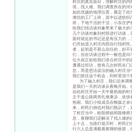
村庄的真实面目，理解村庄的内
境，找人难。我们调查所在的河
如此优越的地理位置，奠定了此
潍坊的工厂上班，其中以进纺织
班，下地干活的干活，小东庄俨
给我们找访谈对象带来了极大的
几个访谈对象到村部进行访谈，
面对就近的书记还是有压力的，
们开始进入村庄内部自行找村民
者，起初是不那么信任的，好不
们，但在访谈过程中一般也是问
位大叔正欲给我们讲点村庄中的
遭遇过拒访，曾有几次村民在门
怠，而是想法设法的融入村庄当
我们抓住这个机会，到村里混个
为了融入村庄，我们后来调整
是我们一天的访谈从夜晚开始。
自此村庄开始一天中最热闹的时
主干道公路两旁扎堆乘凉，依傍
热闹。我们小组成员在晚饭之余
来，村民们倒也对我们熟识了，
了村庄当中，欧阳师姐和陈锋师
息，夜聊我们还解决了找人难的
上十点，当路灯熄灭时，村民们
行六人总是满载着夜聊的收获，