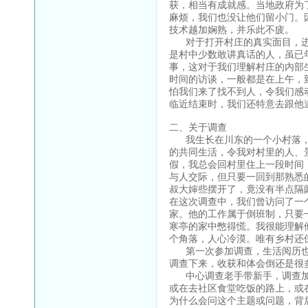
获，相当有成就感。当地政府为
麻烦，我们也没让他们留小门。
技术越加娴熟，并乐此不疲。
对于打开村庄的真实面目，进入
是村中少数敢讲真话的人，虽已
事，这对于我们理解村庄的内部
时间的访谈，一般都是在上午，
怕我们来了找不到人，令我们感
临近结束时，我们还特意去跟他
二、关于调查
我生长在川东的一个小村落，
的共同生活，令我对村里的人、
假，我总会回村里住上一段时间
与人交际，但只要一回到那熟悉
叔大婶些摆开了，竟没有半点隔
在这次调查中，我们曾访问了一
家。他的工作属于倒班制，只要
寒亭的家中憋得慌。我很能理解
个角落，人心冷漠。唯有乡村还
第一次参加调查，生活阅历也
调查下来，收获和体会倒还是很
中心调查老手带新手，调查加
或在去社区食堂吃饭的路上，或
为什么会问这个主题或问题，背