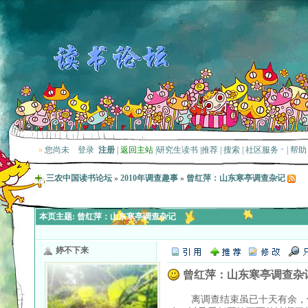
»
您尚未
登录
注册
|
返回主站
|
研究生读书
|
推荐
|
搜索
|
社区服务
|
帮助
三农中国读书论坛
»
2010年调查趣事
»
曾红萍：山东寒亭调查杂记
本页主题:
曾红萍：山东寒亭调查杂记
婷不下来
曾红萍：山东寒亭调查杂
离调查结束虽已十天有余，但