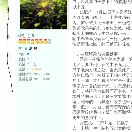
农，以及看似平静下面的波澜四
以平复。
犹记得，7月10日下午迎着江
次调查的目的地——山东潍坊站
内。窗外碧油的玉米田，田边笔
副美轮美奂的北方乡村景致。经
扫车上的疲态，生龙活虎起来，
级别:
总版主
辆中巴警车拉着我们一行人扬长
理镇河滩社区，我们被安排住在
一、村庄印象与调查轶事
精华:
0
经过一夜简单的休整之后，第
发帖:
286
街区，离我们住宿的中学尤为近
威望:
286 点
金钱:
供了极为方便之处。当天关此片
2860 RMB
注册时间:2012-05-06
方村庄场景，给我留下的首映是
最后登录:2015-09-08
居于一隅，红瓦青墙的村舍坐北
像南方村舍的敞开式，小东庄村
铁门，将院落内锁得严严实实，
地独特的信仰，还是有意要遮住
落，演绎的生活样态和故事也应
幸。但另一方面，也有着深深的
否愿意接纳我们？我们能否取得
更加的努力才行。
调查从村干部开始，访谈了书
入、土地、生产结构等此类的概