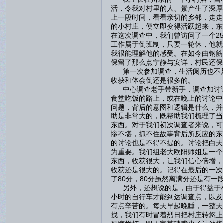
活，令我对村里的人、景产生了深厚
上一段时间，看看亲切的乡邻，走走
的小村庄，便立即变得活跃起来，东
在这次调查中，我们曾访问了一个2
工作属于倒班制，只要一轮休，他就
我很能理解他的感受。在如今由钢筋
保留了那么点宁静与安详，村民还保
第一次参加调查，生活阅历也不足
收获和体会倒还是很多的。
中心调查老手带新手，调查加讨论
食堂吃饭的路上，或在晚上的讨论中
问题，背后的意图和逻辑是什么，并
助是非常大的，既帮助我们梳理了当
东西。对于我们初次调查者来说，可
惨不堪，抓不住故事背后所反应的东
的讨论也是不得不提的。讨论把白天
为重要。我们组老大欧阳师姐是一个
东西，收获很大，让我们信心倍增，
收获还是很大的。记得在最后的一次
了80分，80分虽然离满分还是有
另外，还想说的是，由于得益于小
小时的自行车才能到达调查点，以及
有点辛苦的。每天早起晚睡，一整天
找，我们有时冒着烈日把村庄转悠上