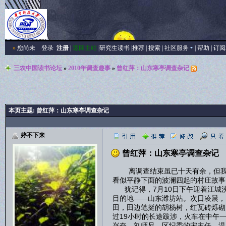
»
您尚未
登录
注册
|
返回主站
|
研究生读书
|
推荐
|
搜索
|
社区服务
|
帮助
|
订阅
三农中国读书论坛
»
2010年调查趣事
»
曾红萍：山东寒亭调查杂记
本页主题:
曾红萍：山东寒亭调查杂记
婷不下来
曾红萍：山东寒亭调查杂记
离调查结束虽已十天有余，但我的
看似平静下面的波澜四起的村庄故事
犹记得，7月10日下午迎着江城
目的地——山东潍坊站。次日凌晨，
田，田边笔挺的胡杨树，红瓦砖烁砌
过19小时的长途跋涉，火车在中午
兴奋。刘师兄、区纪委的宋主任、温