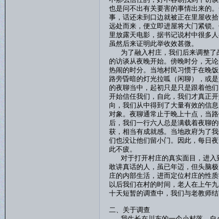
也是问不出有关要害的事情出来的。
事，话还未到口边就被正在里屋收拾
远处而来，便立即进屋将大门紧锁。
里放露天电影，据书记说村中很多人
虽然后来证明此举收效甚微。
为了融入村庄，我们后来调整了战
的访谈从夜晚开始。傍晚时分，无论
热闹的时分。当地村民习惯于在晚饭
路旁昏暗的灯光拉呱（闲聊），或是
的夜聊当中，起初只是只是跟着他们
开始信任我们，自此，我们才真正开
向，我们从中得到了大量有效的信息
对象。夜聊通常止于晚上十点，当路
后，我们一行六人总是满载着夜聊的
获，相当有成就感。当地政府为了我
们也没让他们留小门。因此，每日夜
此不疲。
对于打开村庄的真实面目，进入到
敢讲真话的人，虽已年迈，但头脑极
庄的内部生活，进而定位村庄的性质
以后我们在村的时间，老人在上午九
十天短暂的调查中，我们与老教师结
二、关于调查
我生长在川东的一个小村落，自小