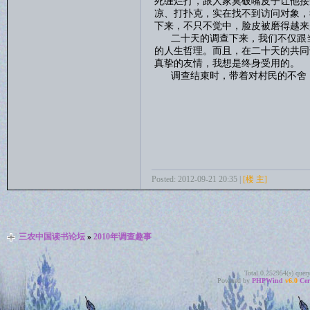
死缠烂打，跟人家莫破嘴皮子让他接
凉、打扑克，实在找不到访问对象，
下来，不只不觉中，脸皮被磨得越来
二十天的调查下来，我们不仅跟当
的人生哲理。而且，在二十天的共同
真挚的友情，我想是终身受用的。
调查结束时，带着对村民的不舍，
Posted: 2012-09-21 20:35 |
[楼 主]
三农中国读书论坛
»
2010年调查趣事
Total 0.252954(s) quer
Powered by
PHPWind
v6.0
Cer