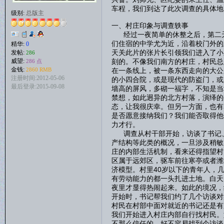
车程，我们到达了此次调查的具体地
级别:
总版主
一、村庄印象与调查轶事
经过一夜简单的休整之后，第二天
们住宿的中学尤为近，沿着校门外的
精华:
0
天关此片的张片长引领我们进入了小
发帖:
286
刻的。不像我们南方的村庄，村民总
威望:
286 点
金钱:
在一条线上，被一条东西走向的大公
2860 RMB
注册时间:2012-05-06
的小四合院，或是现代的防盗门，或
最后登录:2015-09-08
墙高的屏风，多砌一福字，不知是当
禁想，如此迥异的北方村落，演绎的
态，让我很庆幸。但另一方面，也有
是否愿意接纳我们？我们能否取得他
力才行。
调查从村干部开始，访谈了书记、
产结构等此类的概况，一旦涉及稍敏
庄的内部生活机制，看来还得指望村
区属于远郊区，驱车前往寒亭或者潍
济模型。村里40岁以下的青年人，
有劳动能力的都一头扎进土地。白天
夜里才显得热闹起来。如此的境况，
开始时，书记帮我们约了几个访谈对
村民在村部中面对就近的书记还是有
我们开始进入村庄内部自行找村民。
不那么信任的，好不容易找到个访谈