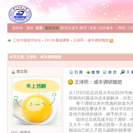
»
您尚未
登录
注册
|
返回主站
|
研究生读书
|
推荐
|
搜索
|
社区服务
|
帮助
|
订
三农中国读书论坛
»
2011年暑假调查
»
王泽民：咸丰调研随想
本页主题:
王泽民：咸丰调研随想
陈文琼
王泽民：咸丰调研随想
从7月5日驻足武昌火车站到26
怀揣的问题或许还未能解决，但至
整个调研以奔向恩施的旅途为开
很快就相互攀谈开来，各自早先的
是地方热情的接待，赋予的关注，
接待过后就迅速开始了调研，申
又大不一样，依稀记得第一天走在
她说自己的儿子跟儿媳跑到娘家做
级别:
管理员