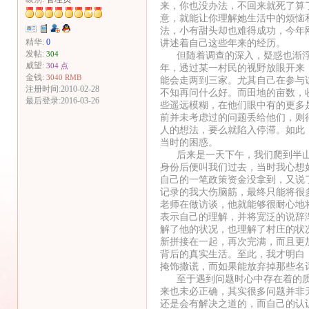
来，你也没办法，不回来就死了算
意，就能让你理解她生活中的烦恼
法，小有甜头却也难得成功，今年
讲述着自己这些年来的经历。
精华:
0
发帖:
但随着调查的深入，疑惑也渐浮
304
威望:
304 点
年，透过某一村民的视野放眼开来
金钱:
3040 RMB
能会走两到三家。尤其自己在参与
注册时间:2010-02-28
不知再问什么好。而田地的亩数，
最后登录:2016-03-26
些遥远模糊，在他们眼中有的更多
前并未考虑过的问题丢给他们，则
人的想法，要么就陷入停滞。如此
当时的困惑。
后来是一天下午，我们爬到半山
身份后便叫我们过去，当时我心想
自己的一笔政策资金没拿到，又说
记录的我大伤脑筋，最终只能将很
老师在做访谈，他就能够很耐心地
表示自己的理解，并将宽泛的说辞
解了他的状况，也理解了村庄的状
新拼接在一起，再次完满，而且更
背后的真实生活。至此，我才明白
掩饰撒谎，而如果能放弃掉那些名
至于遇到问题时心中存在着的质
来也未必正确，其实很多问题并非
还是会有解决之道的，而自己的认