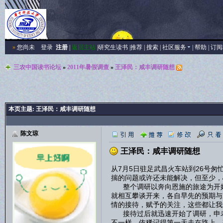
»
您尚未
登录
注册
|
返回主站
|
研究生读书
|
推荐
|
搜索
|
社区服务
|
帮助
|
订阅
三农中国读书论坛
»
2011年暑假调查
»
王泽民：咸丰调研随想
本页主题:
王泽民：咸丰调研随想
陈文琼
王泽民：咸丰调研随想
从7月5日驻足武昌火车站到26号
揣的问题或许还未能解决，但至少，
整个调研以奔向恩施的旅途为开始
就相互攀谈开来，各自早先的预期与
情的接待，赋予的关注，这些都让我
接待过后就迅速开始了调研，申老
不一样，依稀记得第一天走在路上，