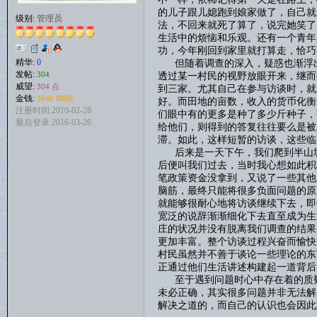
的儿子跟儿媳跑到娘家做了，自己就
级别:
管理员
法，不回来就死了算了，说完她笑了
生活中的烦恼和乐观。还有一个青年
功，今年刚回到家里就打算走，恰巧
但随着调查的深入，疑惑也渐浮出
精华:
0
发帖:
透过某一村民的视野放眼开来，继而
304
威望:
304 点
到三家。尤其自己在参与访谈时，就
金钱:
3040 RMB
好。而田地的亩数，收入的货币化衡
注册时间:2010-02-28
们眼中有的更多是种了多少斤种子，
最后登录:2016-03-26
给他们，则得到的答复往往要么是被
滞。如此，这样短暂的访谈，这些临
后来是一天下午，我们爬到半山坡
后便叫我们过去，当时我心想如此积
笔政策资金没拿到，又说了一些其他
脑筋，最终只能将很多负面问题的原
就能够很耐心地将访谈继续下去，即
宽泛的说辞渐渐细化下去直至成为生
庄的状况并没有脱离我们调查的结果
更加丰富。整个访谈过程兴奋而愉快
村民虽然并不善于谈论一些理论的东
正通过他们生活讲述构建起一道背后
至于遇到问题时心中存在着的质疑
未必正确，其实很多问题并非无法解
解决之道的，而自己的认识也会因此