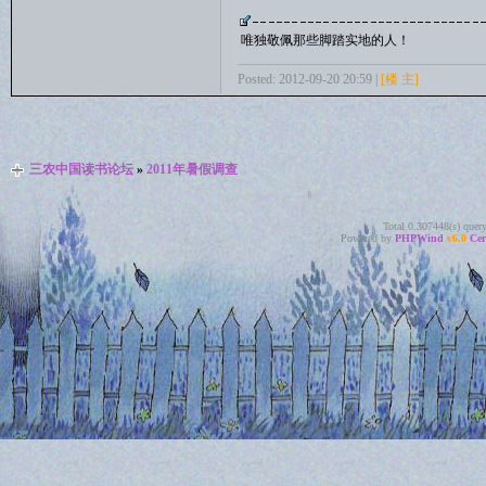
唯独敬佩那些脚踏实地的人！
Posted: 2012-09-20 20:59 |
[楼 主]
三农中国读书论坛
»
2011年暑假调查
Total 0.307448(s) quer
Powered by
PHPWind
v6.0
Cer