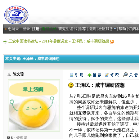
»
您尚未
登录
注册
|
返回主站
|
研究生读书
|
推荐
|
搜索
|
社区服务
|
帮助
|
订阅
三农中国读书论坛
»
2011年暑假调查
»
王泽民：咸丰调研随想
本页主题:
王泽民：咸丰调研随想
陈文琼
王泽民：咸丰调研随想
从7月5日驻足武昌火车站到26号
揣的问题或许还未能解决，但至少，
整个调研以奔向恩施的旅途为开始
就相互攀谈开来，各自早先的预期与
情的接待，赋予的关注，这些都让我
接待过后就迅速开始了调研，申老
不一样，依稀记得第一天走在路上，
的儿子跟儿媳跑到娘家做了，自己就
级别:
管理员