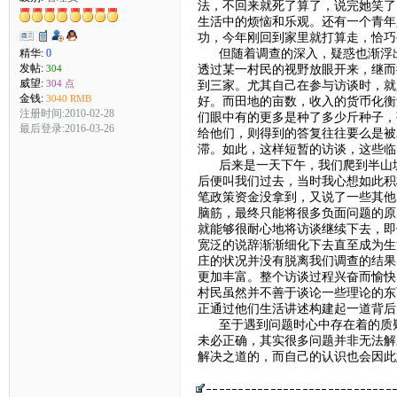
法，不回来就死了算了，说完她笑了
生活中的烦恼和乐观。还有一个青年
功，今年刚回到家里就打算走，恰巧
但随着调查的深入，疑惑也渐浮出
精华:
0
发帖:
透过某一村民的视野放眼开来，继而
304
威望:
304 点
到三家。尤其自己在参与访谈时，就
金钱:
3040 RMB
好。而田地的亩数，收入的货币化衡
注册时间:2010-02-28
们眼中有的更多是种了多少斤种子，
最后登录:2016-03-26
给他们，则得到的答复往往要么是被
滞。如此，这样短暂的访谈，这些临
后来是一天下午，我们爬到半山坡
后便叫我们过去，当时我心想如此积
笔政策资金没拿到，又说了一些其他
脑筋，最终只能将很多负面问题的原
就能够很耐心地将访谈继续下去，即
宽泛的说辞渐渐细化下去直至成为生
庄的状况并没有脱离我们调查的结果
更加丰富。整个访谈过程兴奋而愉快
村民虽然并不善于谈论一些理论的东
正通过他们生活讲述构建起一道背后
至于遇到问题时心中存在着的质疑
未必正确，其实很多问题并非无法解
解决之道的，而自己的认识也会因此