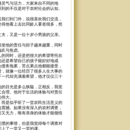
满灵气与活力，大家来自不同的地
获到的不仅是对于农村社会的认知、
送我们到门外，说很喜欢我们交流，
使得他看上去比同龄人要老很多，然
丈夫，又是一位十岁小男孩的父亲。
庭使他的责任与担子越来越重，同时
愧疚与焦虑。
人的同时，还是把很大的希望寄托在
他还是希望自己的孩子能好好地成
为债务拖累，苦点累点他都能接受，
时，就像一位经历了很多人生大事的
下一代却充满着希望，他才仅仅三十
他的目光是多么狭隘，正相反，我觉
又合理。他对于生活的体验与对责任
的伟大。
，而是似乎听了一堂农民生活意义的
与震撼。如果没有深入的农村调查，
而又无力，唯有亲身的体验才能领悟
见惯的事情，但是我觉得每个调查对
们上了一堂又一堂的课。