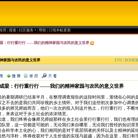
推荐
|
搜索
|
社区服务
|
帮助
|
订阅本帖更新
梁：行行重行行 ——我们的精神家园与农民的意义世界
精神家园与农民的意义世界
打印
|
加为IE
成梁：行行重行行 ——我们的精神家园与农民的意义世界
日的暑期调研已结束半月，在整理调查报告的这段时间里，萦绕在心间的
挥之不去的是我们共同珍视的乡土情怀。对于我们这些初次参加中心调查
很多的师兄师姐而言，他们一次次的投入到这片热土，行行重行行，不断
查，来表达对于乡土社会的浓浓情意。
知道，我们终将会像师兄师姐那样在乡土社会里行行重行行，我们也有理
团队里，这一切都是可能的，无论我们来自哪里，无论我们曾经的知识背
社会科学本土化的心，我们相同的是对于底层弱者的关怀以及士精神的延
淡然与淳朴，终将收获对于人生价值的实现与超越，因为在这里，我们有