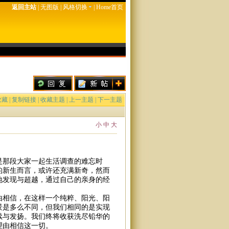
返回主站
|
无图版
|
风格切换
|
Home首页
收藏
|
复制链接
|
收藏主题
|
上一主题
|
下一主题
小
中
大
是那段大家一起生活调查的难忘时
的新生而言，或许还充满新奇，然而
地发现与超越，通过自己的亲身的经
由相信，在这样一个纯粹、阳光、阳
景是多么不同，但我们相同的是实现
续与发扬。我们终将收获洗尽铅华的
理由相信这一切。