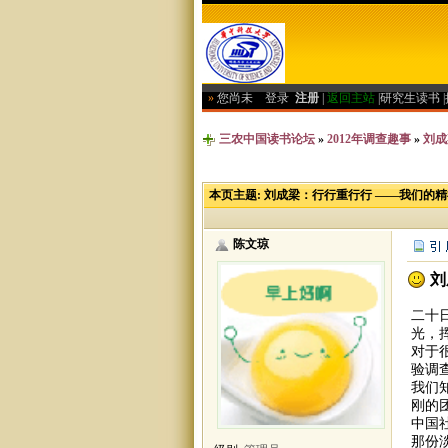
»
您尚未
登录
注册
|
返回主站
|
研究生读书
|
三农中国读书论坛
»
2012年调查趣事
»
刘成
本页主题:
刘成梁：行行重行行 ——我们的
陈文琼
刘
二十
光，
对于
验调
我们
刚的
中国
那份