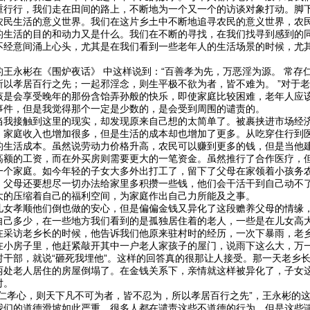
重行行，我们走在田间的路上，不断地为一个又一个的访谈对象打动。脚
农民生活的意义世界。我们在这片乡土中不断地追寻农民的意义世界，农
的生活的目的和动力又是什么。我们在不断的寻找，在我们找寻到感到的
不经意间涌上心头，尤其是在我们看到一些老年人的生活场景的时候，尤
的王永彬在《围炉夜话》 中这样说到：“百善孝为先，万恶淫为源。 常存
所以孝居百行之先；一起邪淫念，则生平极不欲为者，皆不难为。 ”对于
该是会享受晚年的那份含饴弄孙般的快乐，即使家庭比较困难，老年人应
事件，但是我觉得那个一定是少数的，是会受到周围的谴责的。
当我接触到这里的现实，却发现原来自己想的太简单了。被裹挟进市场经
，家庭收入也增加很多，但是生活的成本却也增加了更多。从吃穿住行到
的生活成本。虽然说劳动力价格升高，农民可以赚到更多的钱，但是当他
高额的工资，而在外买房则需要更大的一笔资金。虽然推行了合作医疗，
一个家庭。如今年轻的子女大多外出打工了，留下了父母在家领着小孩务
，父母还要想尽一切办法给家里多积攒一些钱，他们会干活干到自己动不
大的压缩着自己的福利空间，为家庭作出自己力所能及之事。
儿女孝顺他们倒也做的安心，但是偏偏金钱又异化了这段赡养父母的情缘
自己多少，在一些地方我们看到的是孤独居住着的老人，一些是在儿女高
在采访老乡长的时候，他告诉我们他原来驻村时的经历，一次下暴雨，老
在小房子里，他赶紧敲开其中一户老人家孩子的屋门，说雨下这么大，万
村干部，就说“砸死我埋他”。这样的回答真的很那让人接受。那一天老乡
两处老人居住的房屋倒塌了。在金钱关系下，亲情就这样被异化了，子女
对。
存仁孝心，则天下凡不可为者，皆不忍为，所以孝居百行之先”，王永彬的
我们的道德滑坡如此严重，很多人都在谴责这些不道德的行为，但是这些