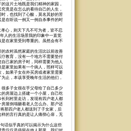
下的这片土地既是我们精神的家园，
民究竟是在怎么的看待自己的人生，
同时，也找到了心酸，莫名其妙的苦
其是在听说一例又一例自杀事件的时
仁孝心，则天下凡不可为者，皆不忍
老年人的生活场景我的印象中一直觉
该是在家里受到尊重的。虽然会有不
济的农村虽然家庭的生活比以前改善
医疗教育，没有一个地方不需要垫付
建自己家的房子时，同样需要为他人
但是家里如果有一个病人，照样可以
农，如果子女在外买房或者家里需要
了为止，本该享受晚年生活的他们，
，很多子女很在乎父母给了自己多少
大的房屋边上搭建一个小屋，自己吃
乡长到村里走访，发现有四户老人都
一房屋倒塌砸着老人怎么办。那户还
长将那四户老人都送到了子女家，后
这样的言行真的是让人痛彻心扉，无
这句话似乎真的可以揭示为什么这些
谴责仅仅是停留在他人那里，我们对