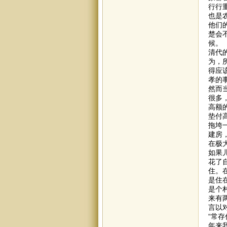
行行
也是
他们
楚会
候。
清代
为，
得应
孝的
然而
很多
高额
垫付
拖垮
建房
在极
如果
花了
住。
是住
是个
来有
言以
“常
年来