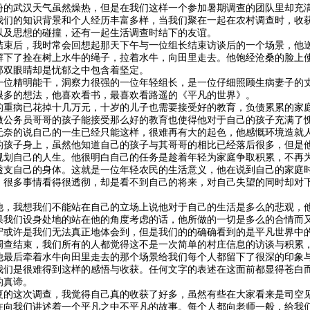
份的武汉天气虽然燥热，但是在我们这样一个参加暑期调查的团队里却充
我们的知识背景和个人经历丰富多样，当我们聚在一起在农村调查时，收
以及思想的碰撞，还有一起生活调查时结下的友谊。
结束后，我时常会回想起那天下午与一位组长结束访谈后的一个场景，他
解下了拴在树上水牛的绳子，拉着水牛，向田里走去。他饱经沧桑的脸上
那双眼睛却是忧郁之中包含着坚定。
一位精明能干，洞察力很强的一位年轻组长，是一位仔细照顾生病妻子的
很多的想法，他喜欢看书，最喜欢看路遥的《平凡的世界》。
的重病已花掉十几万元，十岁的儿子也需要接受好的教育，负债累累的家
做公务员哥哥的孩子能接受那么好的教育也使得他对于自己的孩子充满了
无奈的说自己的一生已经只能这样，很难再有大的起色，他感慨环境造就
的孩子身上，虽然他知道自己的孩子与其哥哥的相比已经落后很多，但是
规划自己的人生。他很明白自己的任务是趁着年轻为家庭争取积累，不再
透支自己的身体。这就是一位年轻农民的生活意义，他在说到自己的家庭
，很多事情看得很透彻，却是看不到自己的将来，对自己失望的同时却对
。
他，我想我们不能站在自己的立场上说他对于自己的生活是多么的悲观，
果我们设身处地的站在他的角度考虑的话，他所做的一切是多么的合情而
守或许是我们无法真正地体会到，但是我们的的确确看到的是平凡世界中
调查结束，我们所有的人都觉得这不是一次简单的村庄信息的访谈与积累
他最后牵着水牛向田里走去的那个场景给我们每个人都留下了很深的印象
我们是很难得到这样的感悟与收获。任何文字的表述在这面前都显得苍白
的真谛。
夏的这次调查，我觉得自己真的收获了好多，虽然有些在大家看来是司空
在向我们讲述着一个平凡之中不平凡的故事。每个人都向老师一般，给我