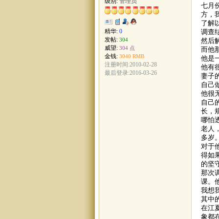
级别:
管理员
七月
方，
了解
调查
精华:
0
发帖:
然后
304
威望:
304 点
而他
金钱:
3040 RMB
他是
注册时间:2010-02-28
他有
最后登录:2016-03-26
妻子
自己
他很
自己
长，
哪怕
老人
多岁
对于
得如
的坚
那次
课。
我想
其中
在江
象都