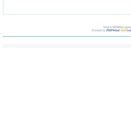
Total 0.409686(s) quer
Powered by
PHPWind
v6.0
Cer