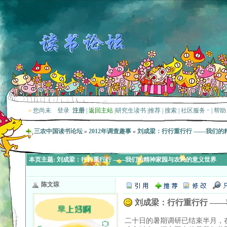
»
您尚未
登录
注册
|
返回主站
|
研究生读书
|
推荐
|
搜索
|
社区服务
|
帮助
三农中国读书论坛
»
2012年调查趣事
»
刘成梁：行行重行行 ——我们的
本页主题:
刘成梁：行行重行行 ——我们的精神家园与农民的意义世界
陈文琼
刘成梁：行行重行行 —
二十日的暑期调研已结束半月，