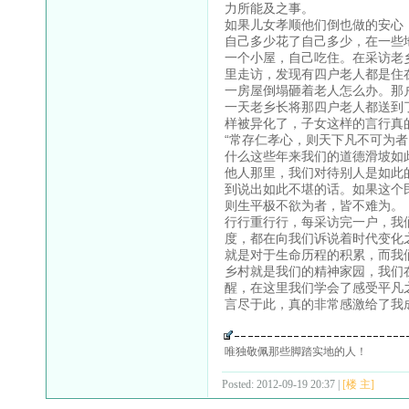
力所能及之事。
如果儿女孝顺他们倒也做的安心
自己多少花了自己多少，在一些
一个小屋，自己吃住。在采访老
里走访，发现有四户老人都是住
一房屋倒塌砸着老人怎么办。那
一天老乡长将那四户老人都送到
样被异化了，子女这样的言行真
“常存仁孝心，则天下凡不可为
什么这些年来我们的道德滑坡如
他人那里，我们对待别人是如此
到说出如此不堪的话。如果这个
则生平极不欲为者，皆不难为。
行行重行行，每采访完一户，我
度，都在向我们诉说着时代变化
就是对于生命历程的积累，而我
乡村就是我们的精神家园，我们
醒，在这里我们学会了感受平凡
言尽于此，真的非常感激给了我
唯独敬佩那些脚踏实地的人！
Posted: 2012-09-19 20:37 |
[楼 主]