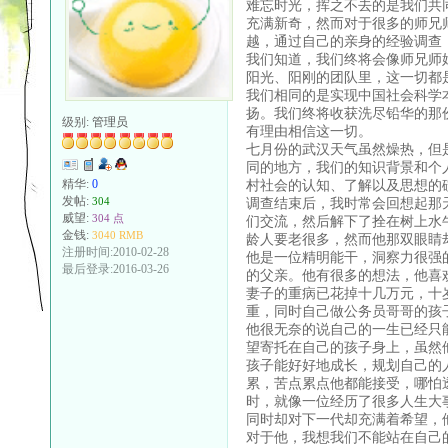
难忘时光，挥之不去的是我们共
充满新奇，然而对于很多的师兄
越，通过自己的亲身的经验调查
我们知道，我们终将会像师兄师
阳光、阳刚的团队里，这一切都
我们相同的是实现中国社会科学
扬。我们终将收获洗尽铅华的那
级别:
管理员
有理由相信这一切。
七月份的武汉天气虽然燥热，但
同的地方，我们的知识背景和个
村社会的认知、了解以及思想的
精华:
0
发帖:
调查结束后，我时常会回想起那
304
威望:
304 点
们交流，然后解下了拴在树上水
金钱:
3040 RMB
龄人要老很多，然而他那双眼睛
注册时间:2010-02-28
他是一位精明能干，洞察力很强
最后登录:2016-03-26
的父亲。他有很多的想法，他喜
妻子的重病已花掉十几万元，十
重，同时自己做公务员哥哥的孩
他很无奈的说自己的一生已经只
望寄托在自己的孩子身上，虽然
孩子能好好地成长，规划自己的
累，苦点累点他都能接受，哪怕
时，就像一位经历了很多人生大
同时却对下一代却充满着希望，
对于他，我想我们不能站在自己