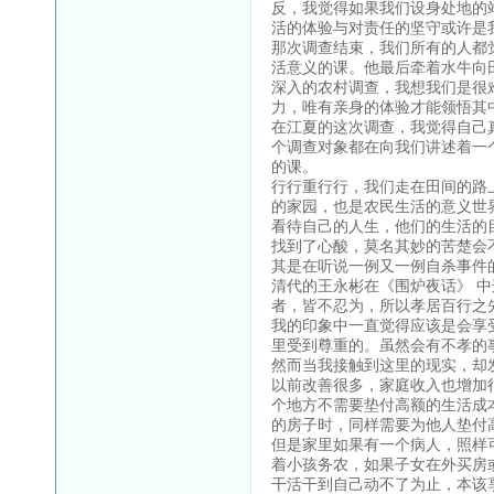
反，我觉得如果我们设身处地的
活的体验与对责任的坚守或许是
那次调查结束，我们所有的人都
活意义的课。他最后牵着水牛向
深入的农村调查，我想我们是很
力，唯有亲身的体验才能领悟其
在江夏的这次调查，我觉得自己
个调查对象都在向我们讲述着一
的课。
行行重行行，我们走在田间的路
的家园，也是农民生活的意义世
看待自己的人生，他们的生活的
找到了心酸，莫名其妙的苦楚会
其是在听说一例又一例自杀事件
清代的王永彬在《围炉夜话》 中
者，皆不忍为，所以孝居百行之
我的印象中一直觉得应该是会享
里受到尊重的。虽然会有不孝的
然而当我接触到这里的现实，却
以前改善很多，家庭收入也增加
个地方不需要垫付高额的生活成
的房子时，同样需要为他人垫付
但是家里如果有一个病人，照样
着小孩务农，如果子女在外买房
干活干到自己动不了为止，本该