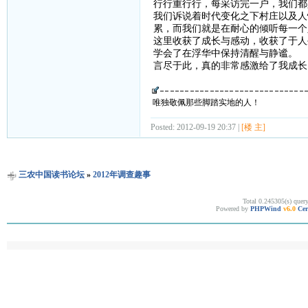
行行重行行，每采访完一户，我们都
我们诉说着时代变化之下村庄以及人
累，而我们就是在耐心的倾听每一个
这里收获了成长与感动，收获了于人
学会了在浮华中保持清醒与静谧。
言尽于此，真的非常感激给了我成长
唯独敬佩那些脚踏实地的人！
Posted: 2012-09-19 20:37 |
[楼 主]
三农中国读书论坛
»
2012年调查趣事
Total 0.245305(s) quer
Powered by
PHPWind
v6.0
Cer