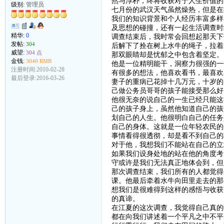
然与淳朴，终将收获对于人生价值的
级别:
管理员
七月份的武汉天气虽然燥热，但是在
我们的知识背景和个人经历丰富多样
及思想的碰撞，还有一起生活调查时
精华:
0
调查结束后，我时常会回想起那天下
发帖:
304
后解下了拴在树上水牛的绳子，拉着
威望:
304 点
那双眼睛却是忧郁之中包含着坚定。
金钱:
3040 RMB
他是一位精明能干，洞察力很强的一
注册时间:2010-02-28
有很多的想法，他喜欢看书，最喜欢
最后登录:2016-03-26
妻子的重病已花掉十几万元，十岁的
己做公务员哥哥的孩子能接受那么好
他很无奈的说自己的一生已经只能这
己的孩子身上，虽然他知道自己的孩
划自己的人生。他很明白自己的任务
自己的身体。这就是一位年轻农民的
事情看得很透彻，却是看不到自己的
对于他，我想我们不能站在自己的立
如果我们设身处地的站在他的角度考
守或许是我们无法真正地体会到，但
那次调查结束，我们所有的人都觉得
课。他最后牵着水牛向田里走去的那
想我们是很难得到这样的感悟与收获
的真谛。
在江夏的这次调查，我觉得自己真的
都在向我们讲述着一个平凡之中不平