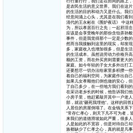
行行重行行，我们走在田间的路上，
是农民生活的意义世界。我们在这片
的生活的目的和动力又是什么。我们
经意间涌上心头，尤其是在我们看到
清代的王永彬在《围炉夜话》 中这
为，所以孝居百行之先；一起邪淫念
应该是会享受晚年的那份含饴弄孙般
事件，但是我觉得那个一定是少数的
然而当我接触到这里的现实，却发现
多，家庭收入也增加很多，但是生活
的生活成本。虽然说劳动力价格升高
额的工资，而在外买房则需要更大的
家庭。如今年轻的子女大多外出打工
还要想尽一切办法给家里多积攒一些
着自己的福利空间，为家庭作出自己
如果儿女孝顺他们倒也做的安心，但
了自己多少，在一些地方我们看到的
在采访老乡长的时候，他告诉我们他
小房子里，他赶紧敲开其中一户老人
部，就说“砸死我埋他”。这样的回
人居住的房屋倒塌了。在金钱关系下
“常存仁孝心，则天下凡不可为者，
来我们的道德滑坡如此严重，很多人
人是如此的不宽容，但是对待自己却
族都缺少了仁孝之心，真的就是凡事