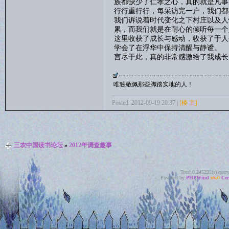
族都缺少了仁孝之心，真的就是凡事
行行重行行，每采访完一户，我们都
我们诉说着时代变化之下村庄以及人
累，而我们就是在耐心的倾听每一个
这里收获了成长与感动，收获了于人
学会了在浮华中保持清醒与静谧。
言尽于此，真的非常感激给了我成长
唯独敬佩那些脚踏实地的人！
Posted: 2012-09-19 20:37 |
[楼 主]
三农中国读书论坛
»
2012年调查趣事
Total 0.245232(s) quer
Powered by
PHPWind
v6.0
Cer