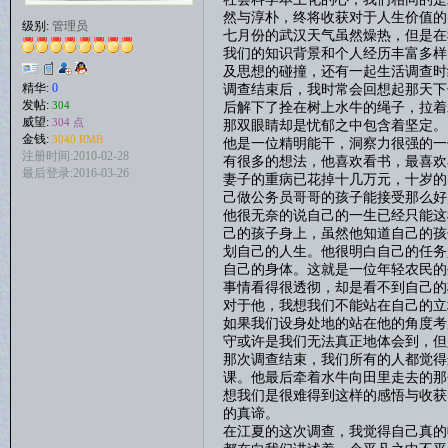
然与淳朴，终将收获对于人生价值的
级别:
管理员
七月份的武汉天气虽然燥热，但是在
我们的知识背景和个人经历丰富多样
及思想的碰撞，还有一起生活调查时
调查结束后，我时常会回想起那天下
精华:
0
发帖:
后解下了拴在树上水牛的绳子，拉着
304
威望:
304 点
那双眼睛却是忧郁之中包含着坚定。
金钱:
3040 RMB
他是一位精明能干，洞察力很强的一
注册时间:2010-02-28
有很多的想法，他喜欢看书，最喜欢
最后登录:2016-03-26
妻子的重病已花掉十几万元，十岁的
己做公务员哥哥的孩子能接受那么好
他很无奈的说自己的一生已经只能这
己的孩子身上，虽然他知道自己的孩
划自己的人生。他很明白自己的任务
自己的身体。这就是一位年轻农民的
事情看得很透彻，却是看不到自己的
对于他，我想我们不能站在自己的立
如果我们设身处地的站在他的角度考
守或许是我们无法真正地体会到，但
那次调查结束，我们所有的人都觉得
课。他最后牵着水牛向田里走去的那
想我们是很难得到这样的感悟与收获
的真谛。
在江夏的这次调查，我觉得自己真的