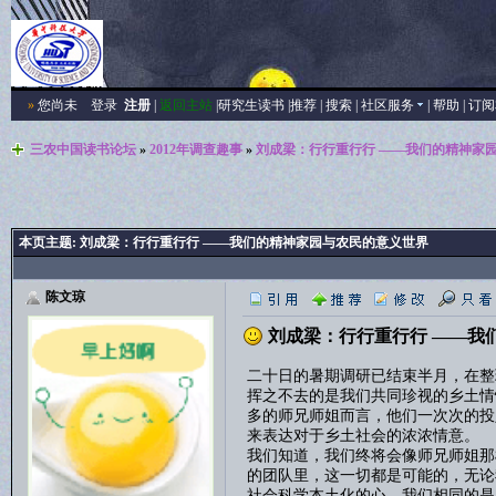
»
您尚未
登录
注册
|
返回主站
|
研究生读书
|
推荐
|
搜索
|
社区服务
|
帮助
|
订阅
三农中国读书论坛
»
2012年调查趣事
»
刘成梁：行行重行行 ——我们的精神家
本页主题:
刘成梁：行行重行行 ——我们的精神家园与农民的意义世界
陈文琼
刘成梁：行行重行行 ——我
二十日的暑期调研已结束半月，在整
挥之不去的是我们共同珍视的乡土情
多的师兄师姐而言，他们一次次的投
来表达对于乡土社会的浓浓情意。
我们知道，我们终将会像师兄师姐那
的团队里，这一切都是可能的，无论
社会科学本土化的心，我们相同的是