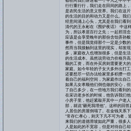
都在向我们讲述着一个平凡之中不平
行行重行行，我们走在田间的路上，
是农民生活的意义世界。我们在这片
的生活的目的和动力又是什么。我们
经意间涌上心头，尤其是在我们看到
清代的王永彬在《围炉夜话》 中这
为，所以孝居百行之先；一起邪淫念
应该是会享受晚年的那份含饴弄孙般
事件，但是我觉得那个一定是少数的
然而当我接触到这里的现实，却发现
多，家庭收入也增加很多，但是生活
的生活成本。虽然说劳动力价格升高
额的工资，而在外买房则需要更大的
家庭。如今年轻的子女大多外出打工
还要想尽一切办法给家里多积攒一些
着自己的福利空间，为家庭作出自己
如果儿女孝顺他们倒也做的安心，但
了自己多少，在一些地方我们看到的
在采访老乡长的时候，他告诉我们他
小房子里，他赶紧敲开其中一户老人
部，就说“砸死我埋他”。这样的回
人居住的房屋倒塌了。在金钱关系下
“常存仁孝心，则天下凡不可为者，
来我们的道德滑坡如此严重，很多人
人是如此的不宽容，但是对待自己却