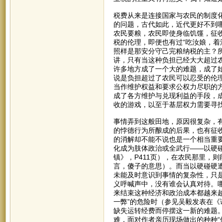
税费从来是连接国家与农民的制度
的问题，古代如此，近代更好不到哪
农民要粮，农民即使身临饥馑，征
税的伦理，即便也有过“吃汝娘，着
照样是那安分守己完粮纳税的主？
讲，只有当这种负担已经大大超过农
许多地方成了一个大的难题，成了
说是负担超过了农民可以忍受的伦
当作维护权益和要求公权力尽职的
成了各方维护与兑现利益的手段，成
收的游戏，以至于基层权力需要寻找
事情弄到这般田地，原因很复杂，
的悖德行为所酿成的后果，也有征收
的消解却不能不说也是一个相当重
化成为肢体政治或全武行——以硬碰
镇》，P411页），在农民那里，
言，傻子的意思）。而当以硬碰硬
未能及时意识到事情的复杂性，只
义呼喊声中，没有谁会认真对待。
来结束这种经济和政治成本都越来越
一弊”的危险时（参见吴毅发表在《
缺失运转经费而停摆这一新的难题
难，面对作者亲历现场做出的种种“