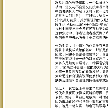
利益冲动的强势攫取，一个是被迫的
被动、道义与不合道义的抗争尽力
中强者的托大与颟顸之时（这一点
愿意为人们注意）。可以说，这是
治”的美好前景，其所呈现的仅仅是
民”行为所衍生出的种种“强政–弱民
乡村中国家与社会及官民互动更为常
这种焦虑中，作者让读者感受到了
衡的叙事中去思考关于基层治理的
作为学者，《小镇》的作者没有从
弈从来就构成政治的基础，那怕是
因此，问题不是是否需要博弈，而
守于国家或社会一端的对立式思考
为各方是如何合理地以一种再意识
为：“如果这种言说不仅能够为行
沿着一条良性互动的轨道发展，并
为缺乏这种合理言说而使乡村政治
缺失合理性和合法性的恃强凌弱或反过
我以为，这实际上是提出了治理技
致使发展反而变异成瓦解的原因，
乡村。如今，革命已然成为一种话
因为市场化经济和世俗化政治的重
响。这是一笔财富，却也可能误导