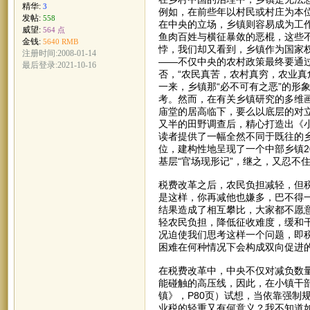
精华:
3
例如，在前些年以村民或村庄为本位
发帖:
558
在中央的立场，乡镇则容易成为工
威望:
564 点
鱼肉百姓与横征暴敛的恶棍，这些不
金钱:
5640 RMB
悖，我们却又看到，乡镇作为国家
注册时间:2008-01-14
——不仅中央的农村政策最终要通
最后登录:2021-10-16
否，“农民真苦，农村真穷，农业真
一来，乡镇那“必不可有之恶”的形
考。然而，在有关乡镇研究的多维
庙堂的居高临下，要么以底层的对
又半的田野调查后，精心打造出《
读者提供了一幅全然不同于既往的乡
位，建构性地呈现了一个中部乡镇2
基层“官场现形记”，继之，又忍不
税费改革之后，农民负担减轻，但
是这样，你再减他也嫌多，巴不得
结果造成了相互攀比，大家都不愿意
轻农民负担，降低征收难度，缓和
况迫使我们思考这样一个问题，即
困难在何种情况下会构成双向促进
在税费改革中，中央不仅对减负数
能碰触的高压线，因此，在小镇干部
镇》，P80页）试想，当依靠强制
业税的轻重又有何意义？我不知道