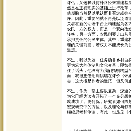
评估，又选择以何种路径来重建基
然是在正视现实的基础上进行改革
值期盼当然是以承认而非否定或掠
序。因此，重要的就不再是以泛道
关者在新的话语平台上构建起为各
农民一方的权力，而是一个双向改
转换，另一方面，农民则要走出从臣
承担责任的公民主体。其中，重建
理的关键前提，若权力不能成长为
道远。
不过，我以为这一任务确非乡村自
更为宏大的体制和文化变革，即如作
住了话头，他没有为我们指明转型的
而，我很想借用周锡瑞在评价《怀柔
会，这大概是作者的迷茫，但又何
不过，作为一部主要以复杂、深遂
为它已经为读者开拓了一个充分想
就成功了。更何况，研究者如何跨
宏观研究中的方位，以及理论与叙
继续思考和争论，有此，也足见《