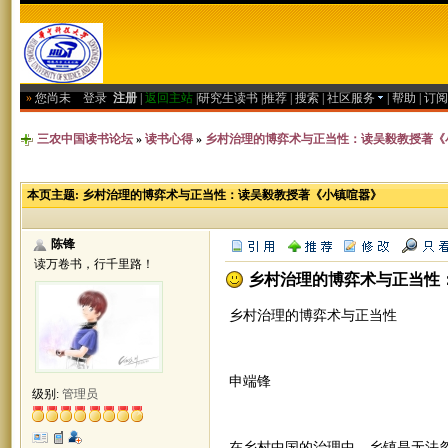
»
您尚未
登录
注册
|
返回主站
|
研究生读书
|
推荐
|
搜索
|
社区服务
|
帮助
|
订阅
三农中国读书论坛
»
读书心得
»
乡村治理的博弈术与正当性：读吴毅教授著《
本页主题:
乡村治理的博弈术与正当性：读吴毅教授著《小镇喧嚣》
陈锋
读万卷书，行千里路！
乡村治理的博弈术与正当性
乡村治理的博弈术与正当性
申端锋
级别:
管理员
在乡村中国的治理中，乡镇是无法