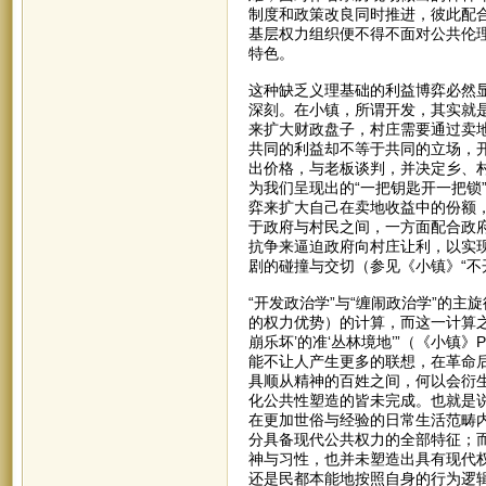
制度和政策改良同时推进，彼此配
基层权力组织便不得不面对公共伦理
特色。
这种缺乏义理基础的利益博弈必然
深刻。在小镇，所谓开发，其实就
来扩大财政盘子，村庄需要通过卖
共同的利益却不等于共同的立场，
出价格，与老板谈判，并决定乡、
为我们呈现出的“一把钥匙开一把锁
弈来扩大自己在卖地收益中的份额
于政府与村民之间，一方面配合政府
抗争来逼迫政府向村庄让利，以实现
剧的碰撞与交切（参见《小镇》“不开
“开发政治学”与“缠闹政治学”的主
的权力优势）的计算，而这一计算之
崩乐坏’的准‘丛林境地’”（《小镇
能不让人产生更多的联想，在革命
具顺从精神的百姓之间，何以会衍生
化公共性塑造的皆未完成。也就是
在更加世俗与经验的日常生活范畴
分具备现代公共权力的全部特征；
神与习性，也并未塑造出具有现代
还是民都本能地按照自身的行为逻